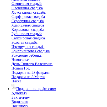
Фаянсовая свадьба
Оловянная свадьба
Хрустальная свадьба
Фарфоровая свадьба
Серебряная свадьба
Жемчужная свадьба
Коралловая свадьба
Рубиновая свадьба
Сапфировая свадьба
Золотая свадьба
Изумрудная свадьба
Бриллиантовая свадьба
Рождение ребенка
Новоселье
День Святого Валентина
Новый Год
Подарки на 23 февраля
Подарки на 8 Марта
Пасха
Подарки по профессиям
Адвокату
Бухгалтеру
Водителю
Военному