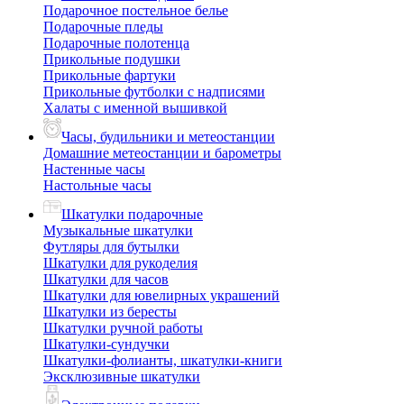
Подарочное постельное белье
Подарочные пледы
Подарочные полотенца
Прикольные подушки
Прикольные фартуки
Прикольные футболки с надписями
Халаты с именной вышивкой
Часы, будильники и метеостанции
Домашние метеостанции и барометры
Настенные часы
Настольные часы
Шкатулки подарочные
Музыкальные шкатулки
Футляры для бутылки
Шкатулки для рукоделия
Шкатулки для часов
Шкатулки для ювелирных украшений
Шкатулки из бересты
Шкатулки ручной работы
Шкатулки-сундучки
Шкатулки-фолианты, шкатулки-книги
Эксклюзивные шкатулки