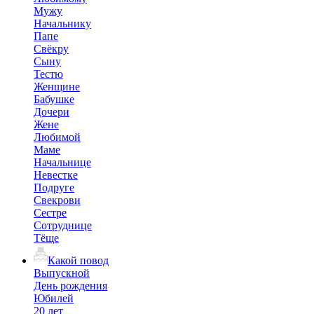
Мужу
Начальнику
Папе
Свёкру
Сыну
Тестю
Женщине
Бабушке
Дочери
Жене
Любимой
Маме
Начальнице
Невестке
Подруге
Свекрови
Сестре
Сотруднице
Тёще
Какой повод
Выпускной
День рождения
Юбилей
20 лет