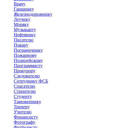
Врачу
Гаишнику
Железнодорожнику
Летчику
Моряку
Музыканту
Нефтянику
Писателю
Повару
Пограничнику
Пожарному
Полицейскому
Программисту
Прокурору
Следователю
Сотруднику ФСБ
Спасателю
Строителю
Студенту
Таможеннику
Тренеру
Учителю
Финансисту
Фотографу
Футболисту