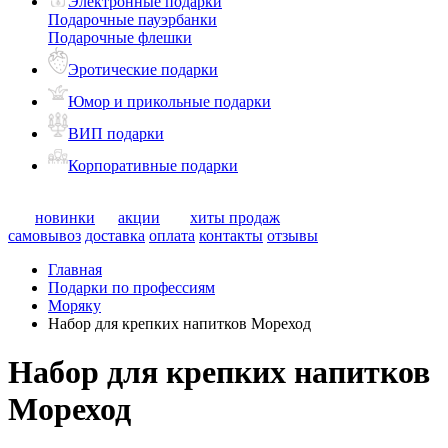
Электронные подарки
Подарочные пауэрбанки
Подарочные флешки
Эротические подарки
Юмор и прикольные подарки
ВИП подарки
Корпоративные подарки
новинки
акции
хиты продаж
самовывоз
доставка
оплата
контакты
отзывы
Главная
Подарки по профессиям
Моряку
Набор для крепких напитков Мореход
Набор для крепких напитков
Мореход