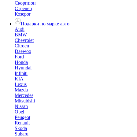
Скорпион
Стрелец
Козерог
Подарки по марке авто
Audi
BMW
Chevrolet
Citroen
Daewoo
Ford
Honda
Hyundai
Infiniti
KIA
Lexus
Mazda
Mercedes
Mitsubishi
Nissan
Opel
Peugeot
Renault
Skoda
Subaru