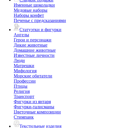
Именные шоколадки
Медовые наборы
Наборы конфет
Печенье с предсказаниями
Статуэтки и фигурки
Ангелы
Герои и персонажи
Дикие животные
Домашние животные
Известные личности
Люди
Матрешки
Мифология
Морские обитатели
Профессии
Птицы
Религия
Транспорт
Фигурки из янтаря
Фигурки-талисманы
Цветочные композиции
Стимпанк
Текстильные изделия