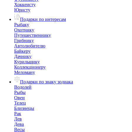
Хоккеисту
Юристу
Подарки по интересам
Рыбаку
Охотнику
Путешественнику
Грибнику
Автолюбителю
Байкеру
Дачнику
Курильщику
Коллекционеру
Меломану
Подарки по знаку зодиака
Водолей
Рыбы
Овен
Телец
Близнецы
Рак
Лев
Дева
Весы