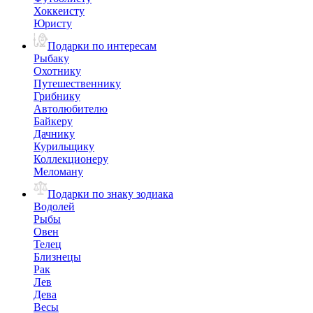
Хоккеисту
Юристу
Подарки по интересам
Рыбаку
Охотнику
Путешественнику
Грибнику
Автолюбителю
Байкеру
Дачнику
Курильщику
Коллекционеру
Меломану
Подарки по знаку зодиака
Водолей
Рыбы
Овен
Телец
Близнецы
Рак
Лев
Дева
Весы