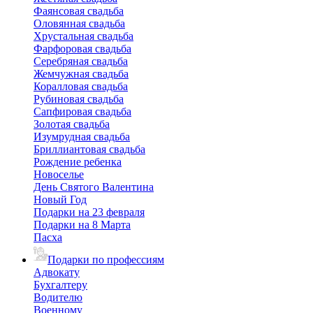
Фаянсовая свадьба
Оловянная свадьба
Хрустальная свадьба
Фарфоровая свадьба
Серебряная свадьба
Жемчужная свадьба
Коралловая свадьба
Рубиновая свадьба
Сапфировая свадьба
Золотая свадьба
Изумрудная свадьба
Бриллиантовая свадьба
Рождение ребенка
Новоселье
День Святого Валентина
Новый Год
Подарки на 23 февраля
Подарки на 8 Марта
Пасха
Подарки по профессиям
Адвокату
Бухгалтеру
Водителю
Военному