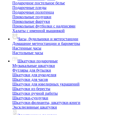
Подарочное постельное белье
Подарочные пледы
Подарочные полотенца
Прикольные подушки
Прикольные фартуки
Прикольные футболки с надписями
Халаты с именной вышивкой
Часы, будильники и метеостанции
Домашние метеостанции и барометры
Настенные часы
Настольные часы
Шкатулки подарочные
Музыкальные шкатулки
Футляры для бутылки
Шкатулки для рукоделия
Шкатулки для часов
Шкатулки для ювелирных украшений
Шкатулки из бересты
Шкатулки ручной работы
Шкатулки-сундучки
Шкатулки-фолианты, шкатулки-книги
Эксклюзивные шкатулки