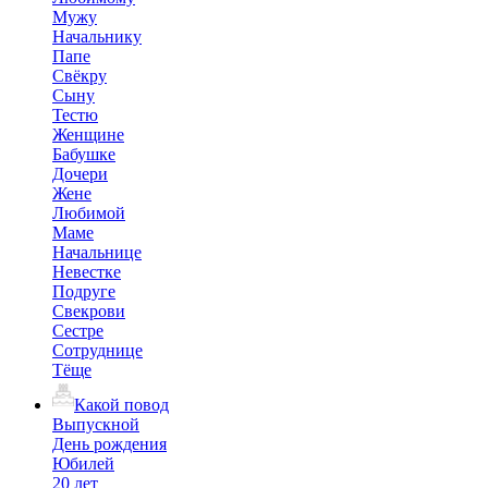
Мужу
Начальнику
Папе
Свёкру
Сыну
Тестю
Женщине
Бабушке
Дочери
Жене
Любимой
Маме
Начальнице
Невестке
Подруге
Свекрови
Сестре
Сотруднице
Тёще
Какой повод
Выпускной
День рождения
Юбилей
20 лет