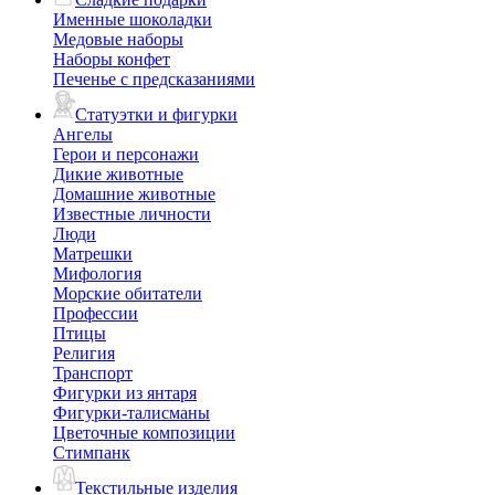
Именные шоколадки
Медовые наборы
Наборы конфет
Печенье с предсказаниями
Статуэтки и фигурки
Ангелы
Герои и персонажи
Дикие животные
Домашние животные
Известные личности
Люди
Матрешки
Мифология
Морские обитатели
Профессии
Птицы
Религия
Транспорт
Фигурки из янтаря
Фигурки-талисманы
Цветочные композиции
Стимпанк
Текстильные изделия