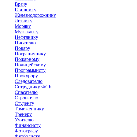
Врачу
Гаишнику
Железнодорожнику
Летчику
Моряку
Музыканту
Нефтянику
Писателю
Повару
Пограничнику
Пожарному
Полицейскому
Программисту
Прокурору
Следователю
Сотруднику ФСБ
Спасателю
Строителю
Студенту
Таможеннику
Тренеру
Учителю
Финансисту
Фотографу
Футболисту