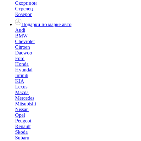
Скорпион
Стрелец
Козерог
Подарки по марке авто
Audi
BMW
Chevrolet
Citroen
Daewoo
Ford
Honda
Hyundai
Infiniti
KIA
Lexus
Mazda
Mercedes
Mitsubishi
Nissan
Opel
Peugeot
Renault
Skoda
Subaru