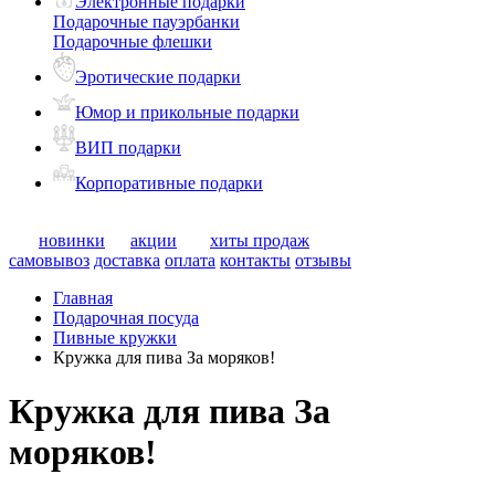
Электронные подарки
Подарочные пауэрбанки
Подарочные флешки
Эротические подарки
Юмор и прикольные подарки
ВИП подарки
Корпоративные подарки
новинки
акции
хиты продаж
самовывоз
доставка
оплата
контакты
отзывы
Главная
Подарочная посуда
Пивные кружки
Кружка для пива За моряков!
Кружка для пива За
моряков!