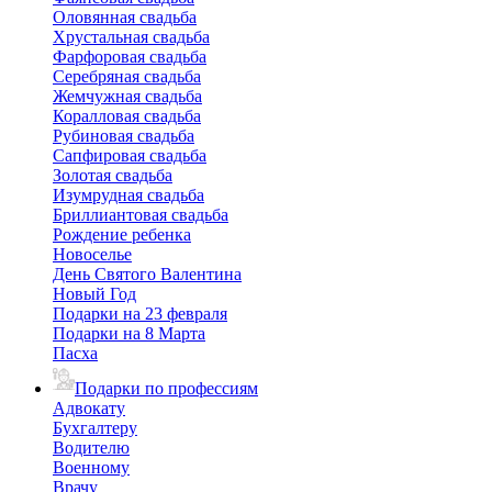
Оловянная свадьба
Хрустальная свадьба
Фарфоровая свадьба
Серебряная свадьба
Жемчужная свадьба
Коралловая свадьба
Рубиновая свадьба
Сапфировая свадьба
Золотая свадьба
Изумрудная свадьба
Бриллиантовая свадьба
Рождение ребенка
Новоселье
День Святого Валентина
Новый Год
Подарки на 23 февраля
Подарки на 8 Марта
Пасха
Подарки по профессиям
Адвокату
Бухгалтеру
Водителю
Военному
Врачу