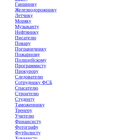
Гаишнику
Железнодорожнику
Летчику
Моряку
Музыканту
Нефтянику
Писателю
Повару
Пограничнику
Пожарному
Полицейскому
Программисту
Прокурору
Следователю
Сотруднику ФСБ
Спасателю
Строителю
Студенту
Таможеннику
Тренеру
Учителю
Финансисту
Фотографу
Футболисту
Хоккеисту