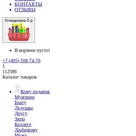
КОНТАКТЫ
ОТЗЫВЫ
0
товаров
на
0 р
В корзине пусто!
+7 (495) 108-74-76
1
112586
Каталог товаров
Кому подарок
Мужчине
Брату
Дедушке
Другу
Зятю
Коллеге
Любимому
Мужу