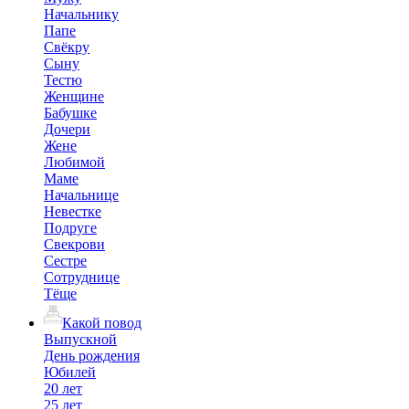
Начальнику
Папе
Свёкру
Сыну
Тестю
Женщине
Бабушке
Дочери
Жене
Любимой
Маме
Начальнице
Невестке
Подруге
Свекрови
Сестре
Сотруднице
Тёще
Какой повод
Выпускной
День рождения
Юбилей
20 лет
25 лет