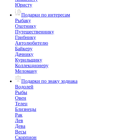
Юристу
Подарки по интересам
Рыбаку
Охотнику
Путешественнику
Грибнику
Автолюбителю
Байкеру
Дачнику
Курильщику
Коллекционеру
Меломану
Подарки по знаку зодиака
Водолей
Рыбы
Овен
Телец
Близнецы
Рак
Лев
Дева
Весы
Скорпион