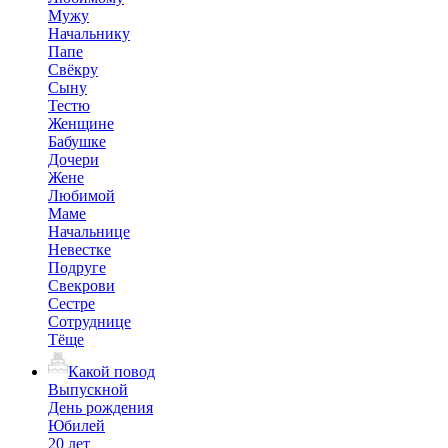
Мужу
Начальнику
Папе
Свёкру
Сыну
Тестю
Женщине
Бабушке
Дочери
Жене
Любимой
Маме
Начальнице
Невестке
Подруге
Свекрови
Сестре
Сотруднице
Тёще
Какой повод
Выпускной
День рождения
Юбилей
20 лет