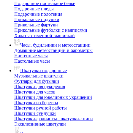
Подарочное постельное белье
Подарочные пледы
Подарочные полотенца
Прикольные подушки
Прикольные фартуки
Прикольные футболки с надписями
Халаты с именной вышивкой
Часы, будильники и метеостанции
Домашние метеостанции и барометры
Настенные часы
Настольные часы
Шкатулки подарочные
Музыкальные шкатулки
Футляры для бутылки
Шкатулки для рукоделия
Шкатулки для часов
Шкатулки для ювелирных украшений
Шкатулки из бересты
Шкатулки ручной работы
Шкатулки-сундучки
Шкатулки-фолианты, шкатулки-книги
Эксклюзивные шкатулки