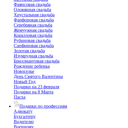
Фаянсовая свадьба
Оловянная свадьба
Хрустальная свадьба
Фарфоровая свадьба
Серебряная свадьба
Жемчужная свадьба
Коралловая свадьба
Рубиновая свадьба
Сапфировая свадьба
Золотая свадьба
Изумрудная свадьба
Бриллиантовая свадьба
Рождение ребенка
Новоселье
День Святого Валентина
Новый Год
Подарки на 23 февраля
Подарки на 8 Марта
Пасха
Подарки по профессиям
Адвокату
Бухгалтеру
Водителю
Военному