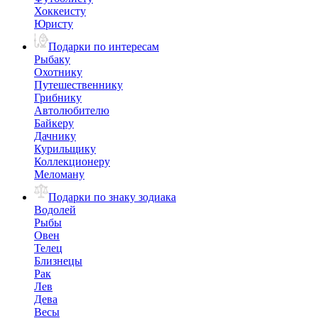
Хоккеисту
Юристу
Подарки по интересам
Рыбаку
Охотнику
Путешественнику
Грибнику
Автолюбителю
Байкеру
Дачнику
Курильщику
Коллекционеру
Меломану
Подарки по знаку зодиака
Водолей
Рыбы
Овен
Телец
Близнецы
Рак
Лев
Дева
Весы