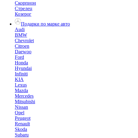
Скорпион
Стрелец
Козерог
Подарки по марке авто
Audi
BMW
Chevrolet
Citroen
Daewoo
Ford
Honda
Hyundai
Infiniti
KIA
Lexus
Mazda
Mercedes
Mitsubishi
Nissan
Opel
Peugeot
Renault
Skoda
Subaru