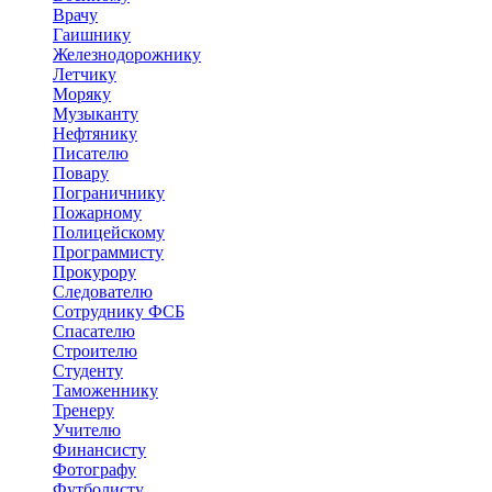
Врачу
Гаишнику
Железнодорожнику
Летчику
Моряку
Музыканту
Нефтянику
Писателю
Повару
Пограничнику
Пожарному
Полицейскому
Программисту
Прокурору
Следователю
Сотруднику ФСБ
Спасателю
Строителю
Студенту
Таможеннику
Тренеру
Учителю
Финансисту
Фотографу
Футболисту