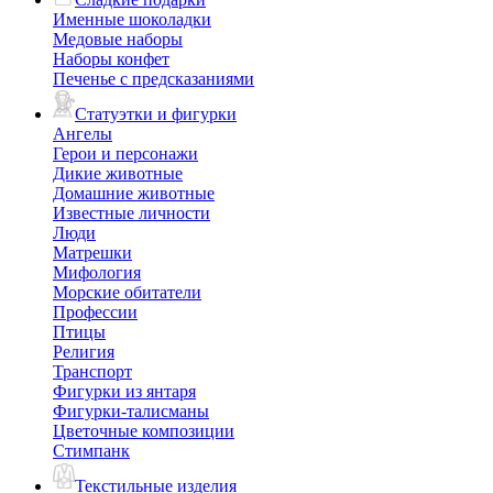
Именные шоколадки
Медовые наборы
Наборы конфет
Печенье с предсказаниями
Статуэтки и фигурки
Ангелы
Герои и персонажи
Дикие животные
Домашние животные
Известные личности
Люди
Матрешки
Мифология
Морские обитатели
Профессии
Птицы
Религия
Транспорт
Фигурки из янтаря
Фигурки-талисманы
Цветочные композиции
Стимпанк
Текстильные изделия