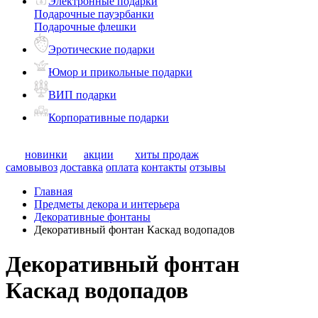
Электронные подарки
Подарочные пауэрбанки
Подарочные флешки
Эротические подарки
Юмор и прикольные подарки
ВИП подарки
Корпоративные подарки
новинки
акции
хиты продаж
самовывоз
доставка
оплата
контакты
отзывы
Главная
Предметы декора и интерьера
Декоративные фонтаны
Декоративный фонтан Каскад водопадов
Декоративный фонтан
Каскад водопадов