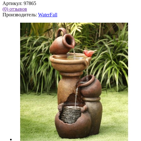
Артикул:
97865
(0)
отзывов
Производитель:
WaterFall