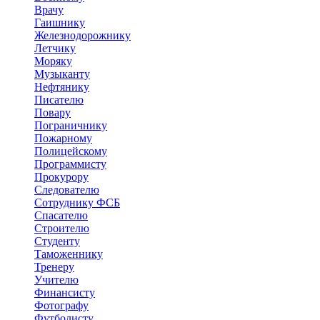
Врачу
Гаишнику
Железнодорожнику
Летчику
Моряку
Музыканту
Нефтянику
Писателю
Повару
Пограничнику
Пожарному
Полицейскому
Программисту
Прокурору
Следователю
Сотруднику ФСБ
Спасателю
Строителю
Студенту
Таможеннику
Тренеру
Учителю
Финансисту
Фотографу
Футболисту