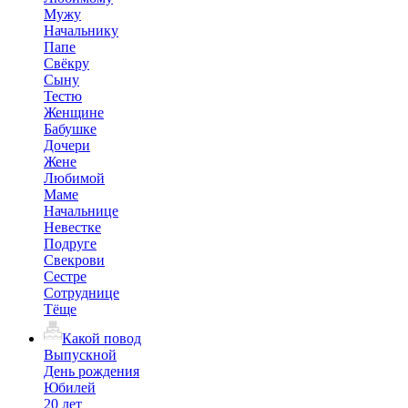
Мужу
Начальнику
Папе
Свёкру
Сыну
Тестю
Женщине
Бабушке
Дочери
Жене
Любимой
Маме
Начальнице
Невестке
Подруге
Свекрови
Сестре
Сотруднице
Тёще
Какой повод
Выпускной
День рождения
Юбилей
20 лет