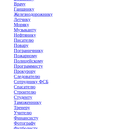
Врачу
Гаишнику
Железнодорожнику
Летчику
Моряку
Музыканту
Нефтянику
Писателю
Повару
Пограничнику
Пожарному
Полицейскому
Программисту
Прокурору
Следователю
Сотруднику ФСБ
Спасателю
Строителю
Студенту
Таможеннику
Тренеру
Учителю
Финансисту
Фотографу
Футболисту