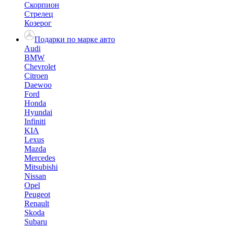
Скорпион
Стрелец
Козерог
Подарки по марке авто
Audi
BMW
Chevrolet
Citroen
Daewoo
Ford
Honda
Hyundai
Infiniti
KIA
Lexus
Mazda
Mercedes
Mitsubishi
Nissan
Opel
Peugeot
Renault
Skoda
Subaru