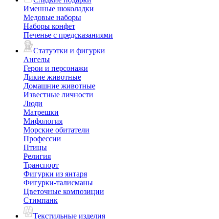
Именные шоколадки
Медовые наборы
Наборы конфет
Печенье с предсказаниями
Статуэтки и фигурки
Ангелы
Герои и персонажи
Дикие животные
Домашние животные
Известные личности
Люди
Матрешки
Мифология
Морские обитатели
Профессии
Птицы
Религия
Транспорт
Фигурки из янтаря
Фигурки-талисманы
Цветочные композиции
Стимпанк
Текстильные изделия