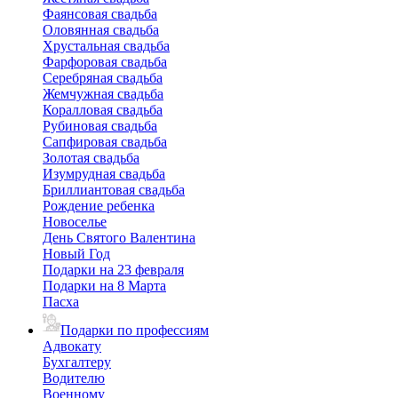
Фаянсовая свадьба
Оловянная свадьба
Хрустальная свадьба
Фарфоровая свадьба
Серебряная свадьба
Жемчужная свадьба
Коралловая свадьба
Рубиновая свадьба
Сапфировая свадьба
Золотая свадьба
Изумрудная свадьба
Бриллиантовая свадьба
Рождение ребенка
Новоселье
День Святого Валентина
Новый Год
Подарки на 23 февраля
Подарки на 8 Марта
Пасха
Подарки по профессиям
Адвокату
Бухгалтеру
Водителю
Военному