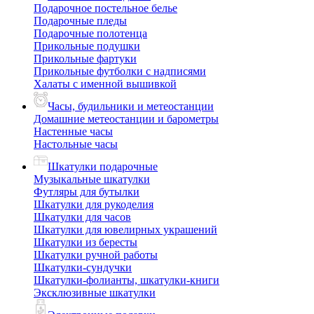
Подарочное постельное белье
Подарочные пледы
Подарочные полотенца
Прикольные подушки
Прикольные фартуки
Прикольные футболки с надписями
Халаты с именной вышивкой
Часы, будильники и метеостанции
Домашние метеостанции и барометры
Настенные часы
Настольные часы
Шкатулки подарочные
Музыкальные шкатулки
Футляры для бутылки
Шкатулки для рукоделия
Шкатулки для часов
Шкатулки для ювелирных украшений
Шкатулки из бересты
Шкатулки ручной работы
Шкатулки-сундучки
Шкатулки-фолианты, шкатулки-книги
Эксклюзивные шкатулки