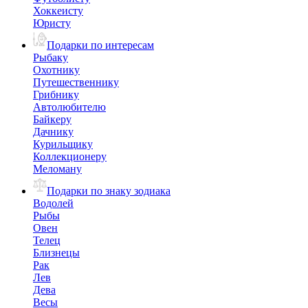
Хоккеисту
Юристу
Подарки по интересам
Рыбаку
Охотнику
Путешественнику
Грибнику
Автолюбителю
Байкеру
Дачнику
Курильщику
Коллекционеру
Меломану
Подарки по знаку зодиака
Водолей
Рыбы
Овен
Телец
Близнецы
Рак
Лев
Дева
Весы