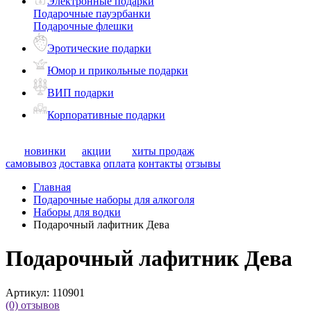
Электронные подарки
Подарочные пауэрбанки
Подарочные флешки
Эротические подарки
Юмор и прикольные подарки
ВИП подарки
Корпоративные подарки
новинки
акции
хиты продаж
самовывоз
доставка
оплата
контакты
отзывы
Главная
Подарочные наборы для алкоголя
Наборы для водки
Подарочный лафитник Дева
Подарочный лафитник Дева
Артикул:
110901
(0)
отзывов