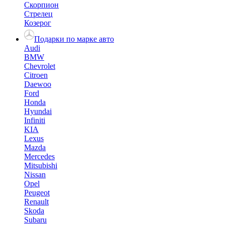
Скорпион
Стрелец
Козерог
Подарки по марке авто
Audi
BMW
Chevrolet
Citroen
Daewoo
Ford
Honda
Hyundai
Infiniti
KIA
Lexus
Mazda
Mercedes
Mitsubishi
Nissan
Opel
Peugeot
Renault
Skoda
Subaru