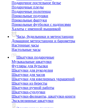
Подарочное постельное белье
Подарочные пледы
Подарочные полотенца
Прикольные подушки
Прикольные фартуки
Прикольные футболки с надписями
Халаты с именной вышивкой
Часы, будильники и метеостанции
Домашние метеостанции и барометры
Настенные часы
Настольные часы
Шкатулки подарочные
Музыкальные шкатулки
Футляры для бутылки
Шкатулки для рукоделия
Шкатулки для часов
Шкатулки для ювелирных украшений
Шкатулки из бересты
Шкатулки ручной работы
Шкатулки-сундучки
Шкатулки-фолианты, шкатулки-книги
Эксклюзивные шкатулки