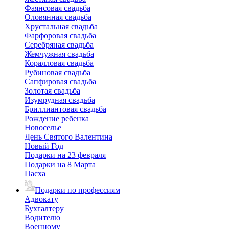
Фаянсовая свадьба
Оловянная свадьба
Хрустальная свадьба
Фарфоровая свадьба
Серебряная свадьба
Жемчужная свадьба
Коралловая свадьба
Рубиновая свадьба
Сапфировая свадьба
Золотая свадьба
Изумрудная свадьба
Бриллиантовая свадьба
Рождение ребенка
Новоселье
День Святого Валентина
Новый Год
Подарки на 23 февраля
Подарки на 8 Марта
Пасха
Подарки по профессиям
Адвокату
Бухгалтеру
Водителю
Военному