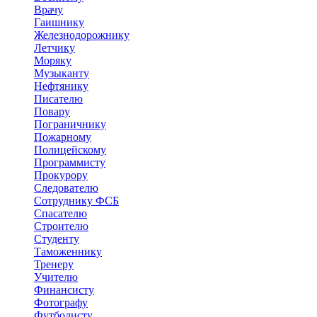
Врачу
Гаишнику
Железнодорожнику
Летчику
Моряку
Музыканту
Нефтянику
Писателю
Повару
Пограничнику
Пожарному
Полицейскому
Программисту
Прокурору
Следователю
Сотруднику ФСБ
Спасателю
Строителю
Студенту
Таможеннику
Тренеру
Учителю
Финансисту
Фотографу
Футболисту