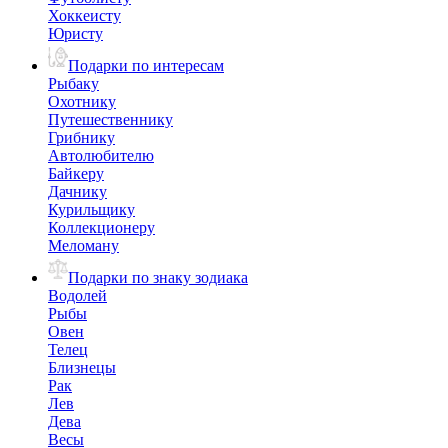
Хоккеисту
Юристу
Подарки по интересам
Рыбаку
Охотнику
Путешественнику
Грибнику
Автолюбителю
Байкеру
Дачнику
Курильщику
Коллекционеру
Меломану
Подарки по знаку зодиака
Водолей
Рыбы
Овен
Телец
Близнецы
Рак
Лев
Дева
Весы