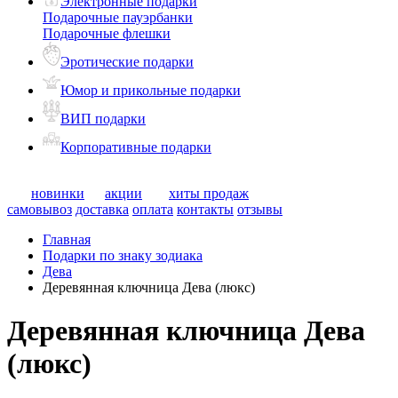
Электронные подарки
Подарочные пауэрбанки
Подарочные флешки
Эротические подарки
Юмор и прикольные подарки
ВИП подарки
Корпоративные подарки
новинки
акции
хиты продаж
самовывоз
доставка
оплата
контакты
отзывы
Главная
Подарки по знаку зодиака
Дева
Деревянная ключница Дева (люкс)
Деревянная ключница Дева
(люкс)