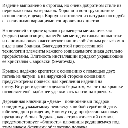
Изделие выполнено в строгом, но очень добротном стиле из
первоклассных материалов. Хороши и конструкционное
исполнение, и декор. Корпус изготовлен из натурального дуба
с различными вариациями тонировочных цветов.
На внешней стороне крышки размещена металлическая
(медная) композиция, нанесённая методом гальванопластики
и напоминающая классическое панно с объёмным рельефом в
виде знака Зодиака. Благодаря этой прогрессивной
технологии элементы каждого зодиакального знака детально
проработаны. Элитность инсталляции придают украшающие
её кристаллы Сваровски (Swarovski).
Крышка надёжно крепится к основанию с помощью двух
петель из латуни, а на наружной стороне основания
предусмотрены подвесы для крепления изделия на
стену. Внутри изделие отделано бархатом; магнит на крышке
позволяет ещё надёжнее удерживать ключи на крючках.
Деревянная ключница «Дева» - полноценный подарок
солидному, уважаемому человеку к любой серьёзной дате:
юбилею, дню рождения, Новому году, профессиональному
празднику. А знак Зодиака, как астрологический символ,
продемонстрирует «близость» ключницы родившемуся под
этим знаком будущему обладателю подарка.