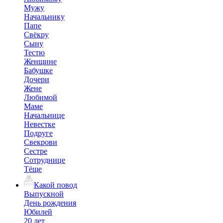
Мужу
Начальнику
Папе
Свёкру
Сыну
Тестю
Женщине
Бабушке
Дочери
Жене
Любимой
Маме
Начальнице
Невестке
Подруге
Свекрови
Сестре
Сотруднице
Тёще
Какой повод
Выпускной
День рождения
Юбилей
20 лет