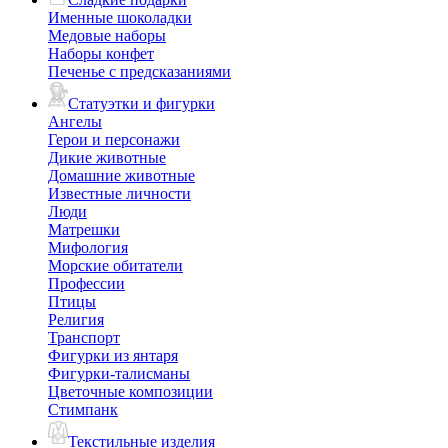
Именные шоколадки
Медовые наборы
Наборы конфет
Печенье с предсказаниями
Статуэтки и фигурки
Ангелы
Герои и персонажи
Дикие животные
Домашние животные
Известные личности
Люди
Матрешки
Мифология
Морские обитатели
Профессии
Птицы
Религия
Транспорт
Фигурки из янтаря
Фигурки-талисманы
Цветочные композиции
Стимпанк
Текстильные изделия