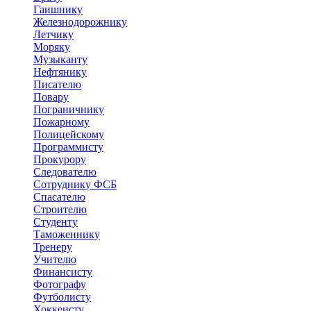
Гаишнику
Железнодорожнику
Летчику
Моряку
Музыканту
Нефтянику
Писателю
Повару
Пограничнику
Пожарному
Полицейскому
Программисту
Прокурору
Следователю
Сотруднику ФСБ
Спасателю
Строителю
Студенту
Таможеннику
Тренеру
Учителю
Финансисту
Фотографу
Футболисту
Хоккеисту