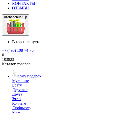
КОНТАКТЫ
ОТЗЫВЫ
0
товаров
на
0 р
В корзине пусто!
+7 (495) 108-74-76
0
103823
Каталог товаров
Кому подарок
Мужчине
Брату
Дедушке
Другу
Зятю
Коллеге
Любимому
Мужу