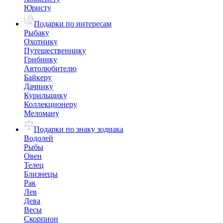
Юристу
Подарки по интересам
Рыбаку
Охотнику
Путешественнику
Грибнику
Автолюбителю
Байкеру
Дачнику
Курильщику
Коллекционеру
Меломану
Подарки по знаку зодиака
Водолей
Рыбы
Овен
Телец
Близнецы
Рак
Лев
Дева
Весы
Скорпион