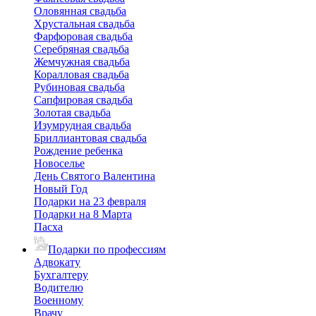
Оловянная свадьба
Хрустальная свадьба
Фарфоровая свадьба
Серебряная свадьба
Жемчужная свадьба
Коралловая свадьба
Рубиновая свадьба
Сапфировая свадьба
Золотая свадьба
Изумрудная свадьба
Бриллиантовая свадьба
Рождение ребенка
Новоселье
День Святого Валентина
Новый Год
Подарки на 23 февраля
Подарки на 8 Марта
Пасха
Подарки по профессиям
Адвокату
Бухгалтеру
Водителю
Военному
Врачу