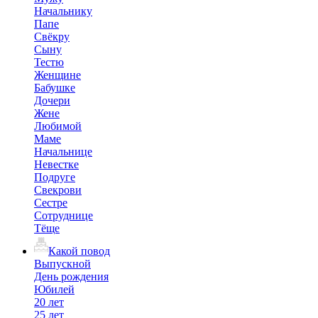
Начальнику
Папе
Свёкру
Сыну
Тестю
Женщине
Бабушке
Дочери
Жене
Любимой
Маме
Начальнице
Невестке
Подруге
Свекрови
Сестре
Сотруднице
Тёще
Какой повод
Выпускной
День рождения
Юбилей
20 лет
25 лет