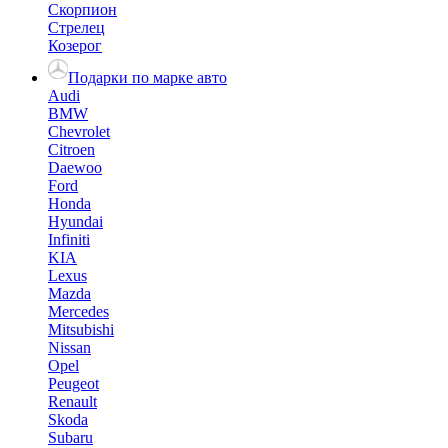
Скорпион
Стрелец
Козерог
Подарки по марке авто
Audi
BMW
Chevrolet
Citroen
Daewoo
Ford
Honda
Hyundai
Infiniti
KIA
Lexus
Mazda
Mercedes
Mitsubishi
Nissan
Opel
Peugeot
Renault
Skoda
Subaru