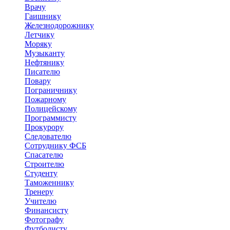
Врачу
Гаишнику
Железнодорожнику
Летчику
Моряку
Музыканту
Нефтянику
Писателю
Повару
Пограничнику
Пожарному
Полицейскому
Программисту
Прокурору
Следователю
Сотруднику ФСБ
Спасателю
Строителю
Студенту
Таможеннику
Тренеру
Учителю
Финансисту
Фотографу
Футболисту