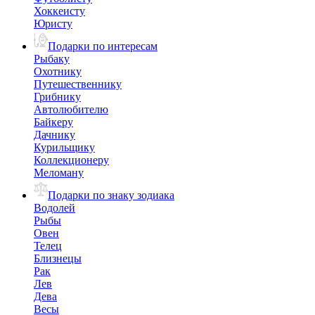
Хоккеисту
Юристу
Подарки по интересам
Рыбаку
Охотнику
Путешественнику
Грибнику
Автолюбителю
Байкеру
Дачнику
Курильщику
Коллекционеру
Меломану
Подарки по знаку зодиака
Водолей
Рыбы
Овен
Телец
Близнецы
Рак
Лев
Дева
Весы