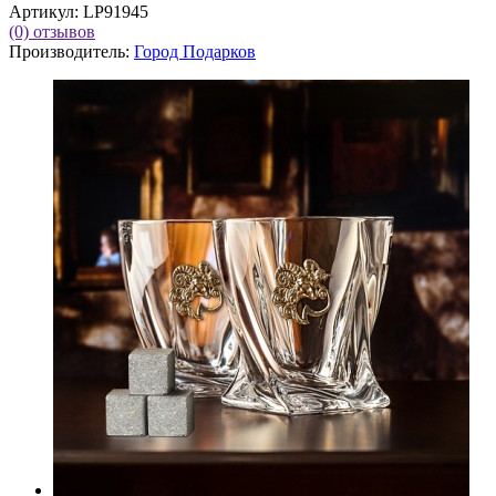
Артикул:
LP91945
(0)
отзывов
Производитель:
Город Подарков