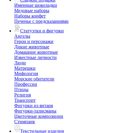
Именные шоколадки
Медовые наборы
Наборы конфет
Печенье с предсказаниями
Статуэтки и фигурки
Ангелы
Герои и персонажи
Дикие животные
Домашние животные
Известные личности
Люди
Матрешки
Мифология
Морские обитатели
Профессии
Птицы
Религия
Транспорт
Фигурки из янтаря
Фигурки-талисманы
Цветочные композиции
Стимпанк
Текстильные изделия