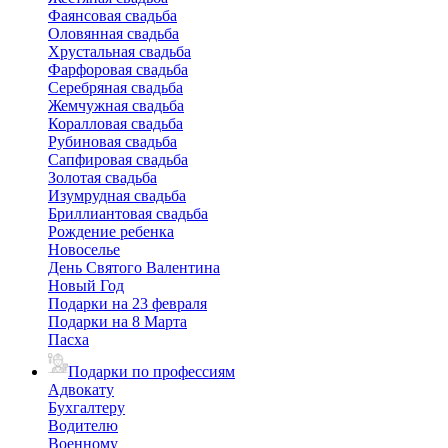
Фаянсовая свадьба
Оловянная свадьба
Хрустальная свадьба
Фарфоровая свадьба
Серебряная свадьба
Жемчужная свадьба
Коралловая свадьба
Рубиновая свадьба
Сапфировая свадьба
Золотая свадьба
Изумрудная свадьба
Бриллиантовая свадьба
Рождение ребенка
Новоселье
День Святого Валентина
Новый Год
Подарки на 23 февраля
Подарки на 8 Марта
Пасха
Подарки по профессиям
Адвокату
Бухгалтеру
Водителю
Военному