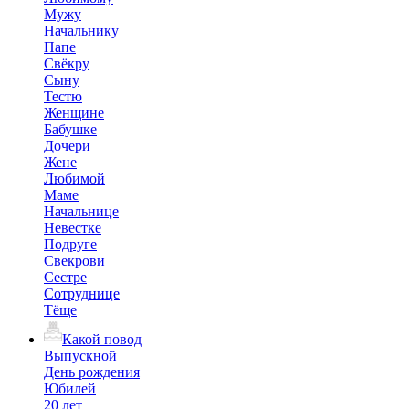
Мужу
Начальнику
Папе
Свёкру
Сыну
Тестю
Женщине
Бабушке
Дочери
Жене
Любимой
Маме
Начальнице
Невестке
Подруге
Свекрови
Сестре
Сотруднице
Тёще
Какой повод
Выпускной
День рождения
Юбилей
20 лет