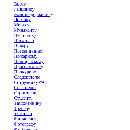
Врачу
Гаишнику
Железнодорожнику
Летчику
Моряку
Музыканту
Нефтянику
Писателю
Повару
Пограничнику
Пожарному
Полицейскому
Программисту
Прокурору
Следователю
Сотруднику ФСБ
Спасателю
Строителю
Студенту
Таможеннику
Тренеру
Учителю
Финансисту
Фотографу
Футболисту