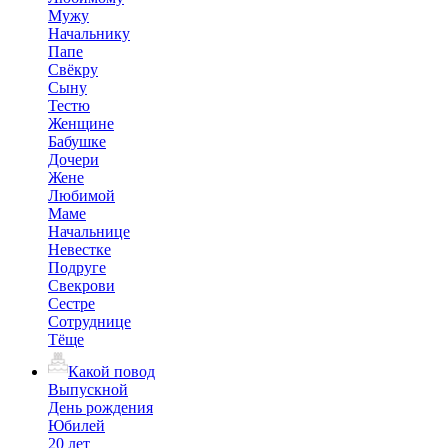
Мужу
Начальнику
Папе
Свёкру
Сыну
Тестю
Женщине
Бабушке
Дочери
Жене
Любимой
Маме
Начальнице
Невестке
Подруге
Свекрови
Сестре
Сотруднице
Тёще
Какой повод
Выпускной
День рождения
Юбилей
20 лет