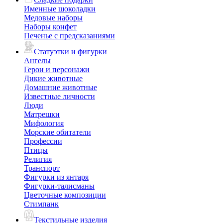
Именные шоколадки
Медовые наборы
Наборы конфет
Печенье с предсказаниями
Статуэтки и фигурки
Ангелы
Герои и персонажи
Дикие животные
Домашние животные
Известные личности
Люди
Матрешки
Мифология
Морские обитатели
Профессии
Птицы
Религия
Транспорт
Фигурки из янтаря
Фигурки-талисманы
Цветочные композиции
Стимпанк
Текстильные изделия