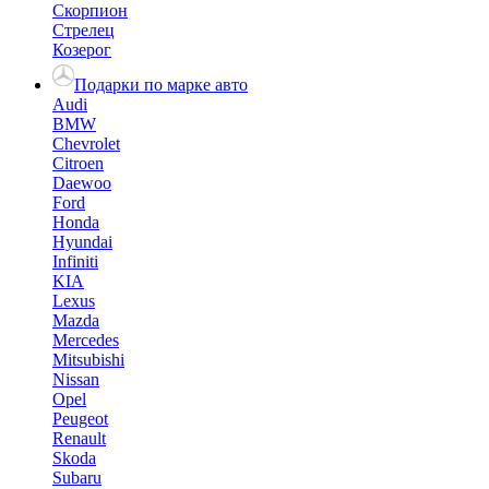
Скорпион
Стрелец
Козерог
Подарки по марке авто
Audi
BMW
Chevrolet
Citroen
Daewoo
Ford
Honda
Hyundai
Infiniti
KIA
Lexus
Mazda
Mercedes
Mitsubishi
Nissan
Opel
Peugeot
Renault
Skoda
Subaru