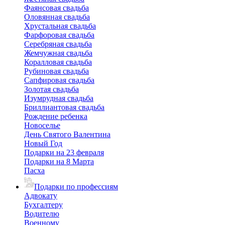
Фаянсовая свадьба
Оловянная свадьба
Хрустальная свадьба
Фарфоровая свадьба
Серебряная свадьба
Жемчужная свадьба
Коралловая свадьба
Рубиновая свадьба
Сапфировая свадьба
Золотая свадьба
Изумрудная свадьба
Бриллиантовая свадьба
Рождение ребенка
Новоселье
День Святого Валентина
Новый Год
Подарки на 23 февраля
Подарки на 8 Марта
Пасха
Подарки по профессиям
Адвокату
Бухгалтеру
Водителю
Военному