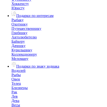
Хоккеисту
Юристу
Подарки по интересам
Рыбаку
Охотнику
Путешественнику
Грибнику
Автолюбителю
Байкеру
Дачнику
Курильщику
Коллекционеру
Меломану
Подарки по знаку зодиака
Водолей
Рыбы
Овен
Телец
Близнецы
Рак
Лев
Дева
Весы