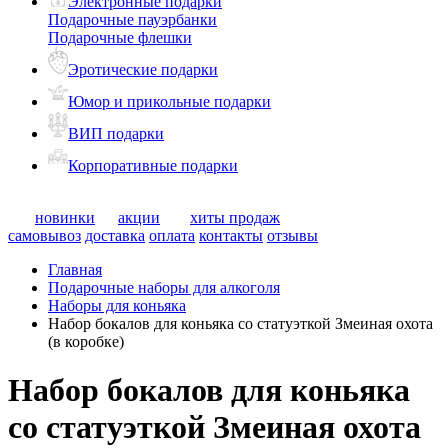
Электронные подарки
Подарочные пауэрбанки
Подарочные флешки
Эротические подарки
Юмор и прикольные подарки
ВИП подарки
Корпоративные подарки
новинки
акции
хиты продаж
самовывоз
доставка
оплата
контакты
отзывы
Главная
Подарочные наборы для алкоголя
Наборы для коньяка
Набор бокалов для коньяка со статуэткой Змеиная охота
(в коробке)
Набор бокалов для коньяка
со статуэткой Змеиная охота