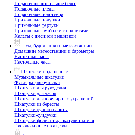
Подарочное постельное белье
Подарочные пледы
Подарочные полотенца
Прикольные подушки
Прикольные фартуки
Прикольные футболки с надписями
Халаты с именной вышивкой
Часы, будильники и метеостанции
Домашние метеостанции и барометры
Настенные часы
Настольные часы
Шкатулки подарочные
Музыкальные шкатулки
Футляры для бутылки
Шкатулки для рукоделия
Шкатулки для часов
Шкатулки для ювелирных украшений
Шкатулки из бересты
Шкатулки ручной работы
Шкатулки-сундучки
Шкатулки-фолианты, шкатулки-книги
Эксклюзивные шкатулки