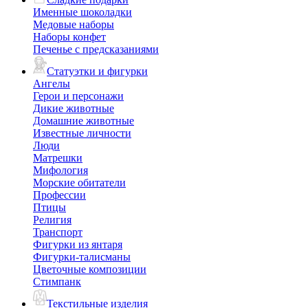
Именные шоколадки
Медовые наборы
Наборы конфет
Печенье с предсказаниями
Статуэтки и фигурки
Ангелы
Герои и персонажи
Дикие животные
Домашние животные
Известные личности
Люди
Матрешки
Мифология
Морские обитатели
Профессии
Птицы
Религия
Транспорт
Фигурки из янтаря
Фигурки-талисманы
Цветочные композиции
Стимпанк
Текстильные изделия