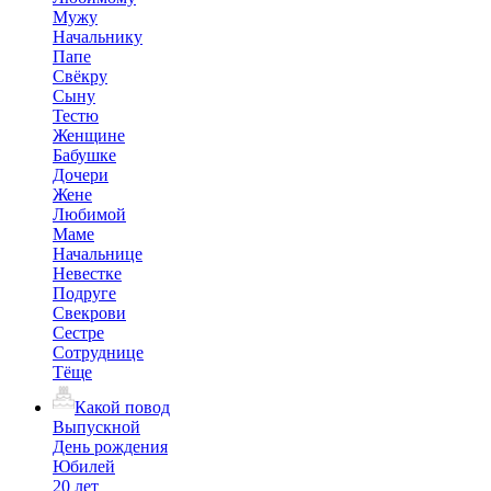
Мужу
Начальнику
Папе
Свёкру
Сыну
Тестю
Женщине
Бабушке
Дочери
Жене
Любимой
Маме
Начальнице
Невестке
Подруге
Свекрови
Сестре
Сотруднице
Тёще
Какой повод
Выпускной
День рождения
Юбилей
20 лет