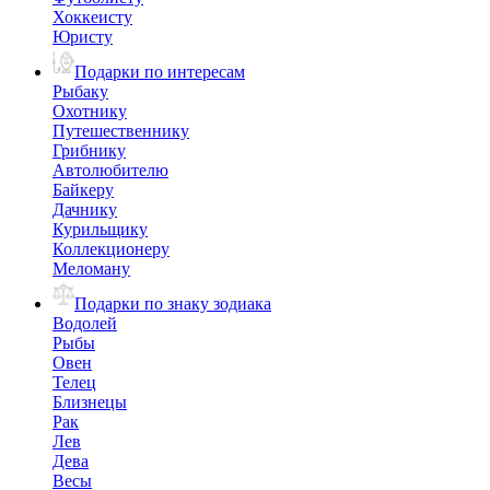
Хоккеисту
Юристу
Подарки по интересам
Рыбаку
Охотнику
Путешественнику
Грибнику
Автолюбителю
Байкеру
Дачнику
Курильщику
Коллекционеру
Меломану
Подарки по знаку зодиака
Водолей
Рыбы
Овен
Телец
Близнецы
Рак
Лев
Дева
Весы