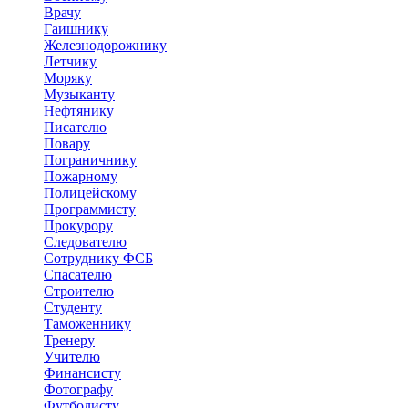
Врачу
Гаишнику
Железнодорожнику
Летчику
Моряку
Музыканту
Нефтянику
Писателю
Повару
Пограничнику
Пожарному
Полицейскому
Программисту
Прокурору
Следователю
Сотруднику ФСБ
Спасателю
Строителю
Студенту
Таможеннику
Тренеру
Учителю
Финансисту
Фотографу
Футболисту