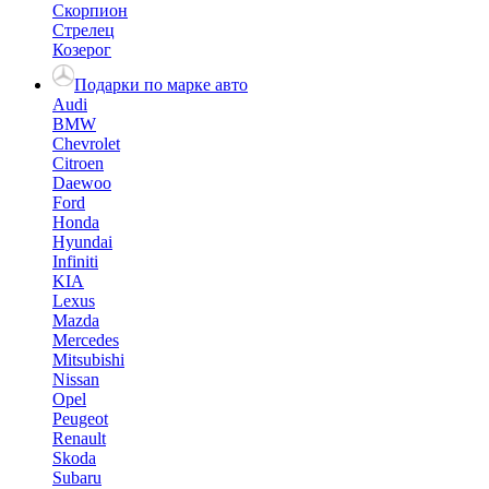
Скорпион
Стрелец
Козерог
Подарки по марке авто
Audi
BMW
Chevrolet
Citroen
Daewoo
Ford
Honda
Hyundai
Infiniti
KIA
Lexus
Mazda
Mercedes
Mitsubishi
Nissan
Opel
Peugeot
Renault
Skoda
Subaru