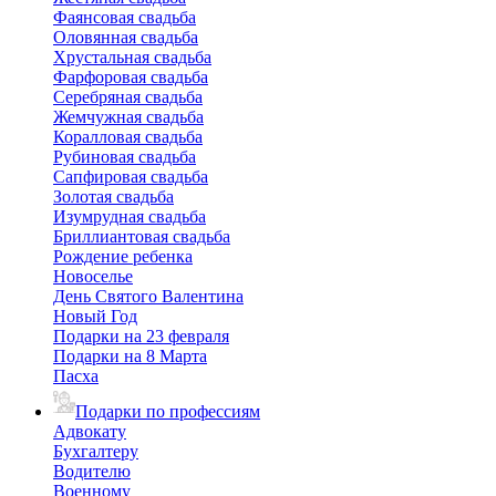
Фаянсовая свадьба
Оловянная свадьба
Хрустальная свадьба
Фарфоровая свадьба
Серебряная свадьба
Жемчужная свадьба
Коралловая свадьба
Рубиновая свадьба
Сапфировая свадьба
Золотая свадьба
Изумрудная свадьба
Бриллиантовая свадьба
Рождение ребенка
Новоселье
День Святого Валентина
Новый Год
Подарки на 23 февраля
Подарки на 8 Марта
Пасха
Подарки по профессиям
Адвокату
Бухгалтеру
Водителю
Военному