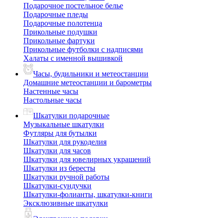
Подарочное постельное белье
Подарочные пледы
Подарочные полотенца
Прикольные подушки
Прикольные фартуки
Прикольные футболки с надписями
Халаты с именной вышивкой
Часы, будильники и метеостанции
Домашние метеостанции и барометры
Настенные часы
Настольные часы
Шкатулки подарочные
Музыкальные шкатулки
Футляры для бутылки
Шкатулки для рукоделия
Шкатулки для часов
Шкатулки для ювелирных украшений
Шкатулки из бересты
Шкатулки ручной работы
Шкатулки-сундучки
Шкатулки-фолианты, шкатулки-книги
Эксклюзивные шкатулки