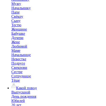
Мужу
Начальнику
Папе
Свёкру
Сыну
Тестю
Женщине
Бабушке
Дочери
Жене
Любимой
Маме
Начальнице
Невестке
Подруге
Свекрови
Сестре
Сотруднице
Тёще
Какой повод
Выпускной
День рождения
Юбилей
20 лет