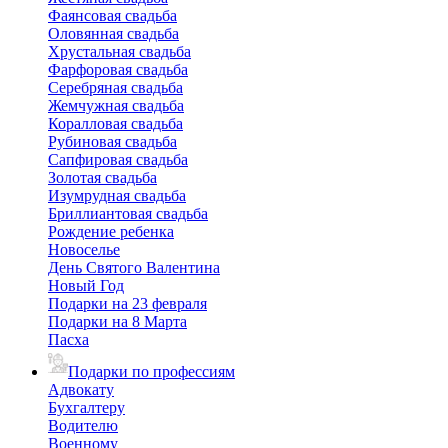
Фаянсовая свадьба
Оловянная свадьба
Хрустальная свадьба
Фарфоровая свадьба
Серебряная свадьба
Жемчужная свадьба
Коралловая свадьба
Рубиновая свадьба
Сапфировая свадьба
Золотая свадьба
Изумрудная свадьба
Бриллиантовая свадьба
Рождение ребенка
Новоселье
День Святого Валентина
Новый Год
Подарки на 23 февраля
Подарки на 8 Марта
Пасха
Подарки по профессиям
Адвокату
Бухгалтеру
Водителю
Военному