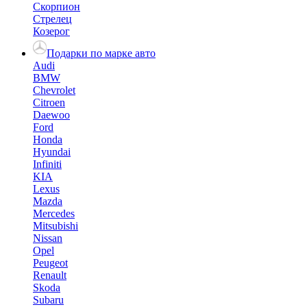
Скорпион
Стрелец
Козерог
Подарки по марке авто
Audi
BMW
Chevrolet
Citroen
Daewoo
Ford
Honda
Hyundai
Infiniti
KIA
Lexus
Mazda
Mercedes
Mitsubishi
Nissan
Opel
Peugeot
Renault
Skoda
Subaru