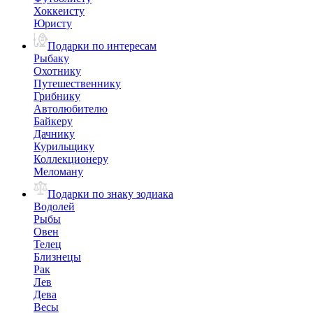
Хоккеисту
Юристу
Подарки по интересам
Рыбаку
Охотнику
Путешественнику
Грибнику
Автолюбителю
Байкеру
Дачнику
Курильщику
Коллекционеру
Меломану
Подарки по знаку зодиака
Водолей
Рыбы
Овен
Телец
Близнецы
Рак
Лев
Дева
Весы