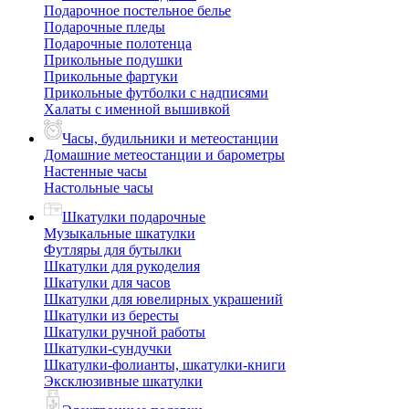
Подарочное постельное белье
Подарочные пледы
Подарочные полотенца
Прикольные подушки
Прикольные фартуки
Прикольные футболки с надписями
Халаты с именной вышивкой
Часы, будильники и метеостанции
Домашние метеостанции и барометры
Настенные часы
Настольные часы
Шкатулки подарочные
Музыкальные шкатулки
Футляры для бутылки
Шкатулки для рукоделия
Шкатулки для часов
Шкатулки для ювелирных украшений
Шкатулки из бересты
Шкатулки ручной работы
Шкатулки-сундучки
Шкатулки-фолианты, шкатулки-книги
Эксклюзивные шкатулки