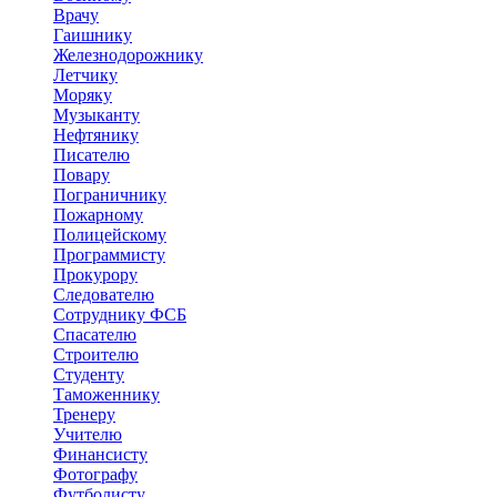
Врачу
Гаишнику
Железнодорожнику
Летчику
Моряку
Музыканту
Нефтянику
Писателю
Повару
Пограничнику
Пожарному
Полицейскому
Программисту
Прокурору
Следователю
Сотруднику ФСБ
Спасателю
Строителю
Студенту
Таможеннику
Тренеру
Учителю
Финансисту
Фотографу
Футболисту