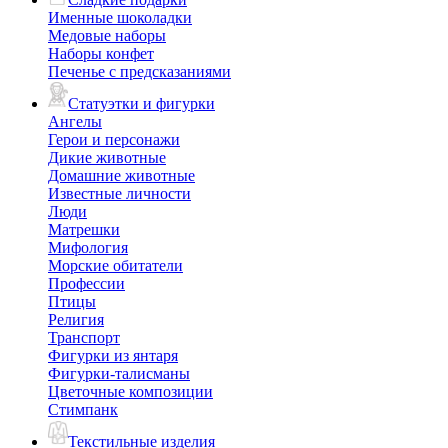
Именные шоколадки
Медовые наборы
Наборы конфет
Печенье с предсказаниями
Статуэтки и фигурки
Ангелы
Герои и персонажи
Дикие животные
Домашние животные
Известные личности
Люди
Матрешки
Мифология
Морские обитатели
Профессии
Птицы
Религия
Транспорт
Фигурки из янтаря
Фигурки-талисманы
Цветочные композиции
Стимпанк
Текстильные изделия