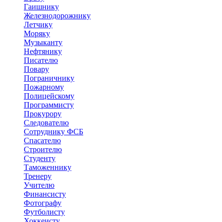
Гаишнику
Железнодорожнику
Летчику
Моряку
Музыканту
Нефтянику
Писателю
Повару
Пограничнику
Пожарному
Полицейскому
Программисту
Прокурору
Следователю
Сотруднику ФСБ
Спасателю
Строителю
Студенту
Таможеннику
Тренеру
Учителю
Финансисту
Фотографу
Футболисту
Хоккеисту