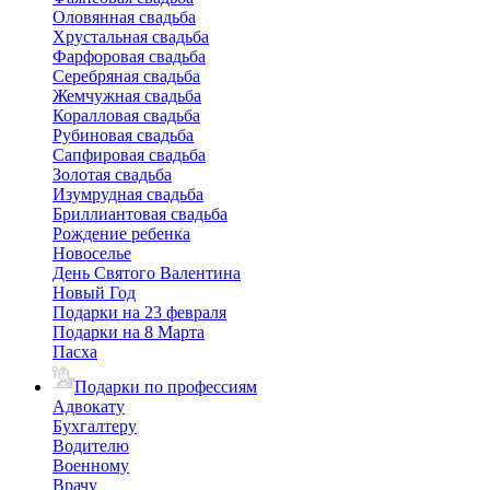
Оловянная свадьба
Хрустальная свадьба
Фарфоровая свадьба
Серебряная свадьба
Жемчужная свадьба
Коралловая свадьба
Рубиновая свадьба
Сапфировая свадьба
Золотая свадьба
Изумрудная свадьба
Бриллиантовая свадьба
Рождение ребенка
Новоселье
День Святого Валентина
Новый Год
Подарки на 23 февраля
Подарки на 8 Марта
Пасха
Подарки по профессиям
Адвокату
Бухгалтеру
Водителю
Военному
Врачу