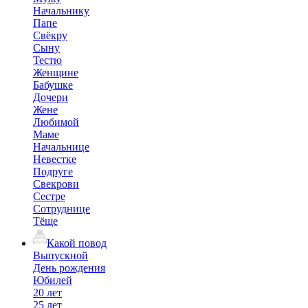
Начальнику
Папе
Свёкру
Сыну
Тестю
Женщине
Бабушке
Дочери
Жене
Любимой
Маме
Начальнице
Невестке
Подруге
Свекрови
Сестре
Сотруднице
Тёще
Какой повод
Выпускной
День рождения
Юбилей
20 лет
25 лет