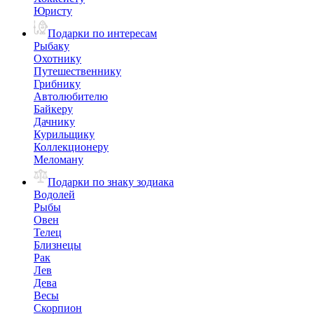
Юристу
Подарки по интересам
Рыбаку
Охотнику
Путешественнику
Грибнику
Автолюбителю
Байкеру
Дачнику
Курильщику
Коллекционеру
Меломану
Подарки по знаку зодиака
Водолей
Рыбы
Овен
Телец
Близнецы
Рак
Лев
Дева
Весы
Скорпион