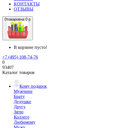
КОНТАКТЫ
ОТЗЫВЫ
0
товаров
на
0 р
В корзине пусто!
+7 (495) 108-74-76
0
93407
Каталог товаров
Кому подарок
Мужчине
Брату
Дедушке
Другу
Зятю
Коллеге
Любимому
Мужу