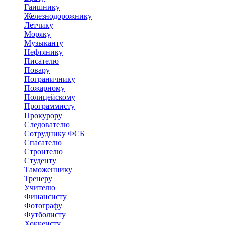
Гаишнику
Железнодорожнику
Летчику
Моряку
Музыканту
Нефтянику
Писателю
Повару
Пограничнику
Пожарному
Полицейскому
Программисту
Прокурору
Следователю
Сотруднику ФСБ
Спасателю
Строителю
Студенту
Таможеннику
Тренеру
Учителю
Финансисту
Фотографу
Футболисту
Хоккеисту