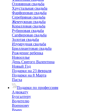
Оловянная свадьба
Хрустальная свадьба
Фарфоровая свадьба
Серебряная свадьба
Жемчужная свадьба
Коралловая свадьба
Рубиновая свадьба
Сапфировая свадьба
Золотая свадьба
Изумрудная свадьба
Бриллиантовая свадьба
Рождение ребенка
Новоселье
День Святого Валентина
Новый Год
Подарки на 23 февраля
Подарки на 8 Марта
Пасха
Подарки по профессиям
Адвокату
Бухгалтеру
Водителю
Военному
Врачу