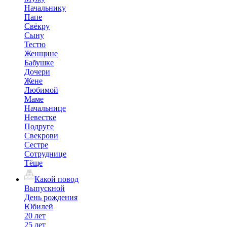
Начальнику
Папе
Свёкру
Сыну
Тестю
Женщине
Бабушке
Дочери
Жене
Любимой
Маме
Начальнице
Невестке
Подруге
Свекрови
Сестре
Сотруднице
Тёще
Какой повод
Выпускной
День рождения
Юбилей
20 лет
25 лет