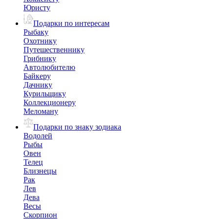
Юристу
Подарки по интересам
Рыбаку
Охотнику
Путешественнику
Грибнику
Автолюбителю
Байкеру
Дачнику
Курильщику
Коллекционеру
Меломану
Подарки по знаку зодиака
Водолей
Рыбы
Овен
Телец
Близнецы
Рак
Лев
Дева
Весы
Скорпион