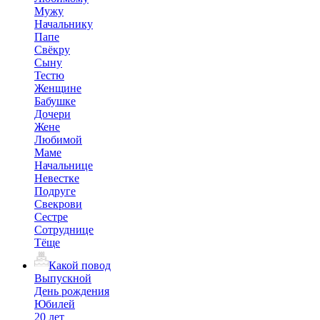
Мужу
Начальнику
Папе
Свёкру
Сыну
Тестю
Женщине
Бабушке
Дочери
Жене
Любимой
Маме
Начальнице
Невестке
Подруге
Свекрови
Сестре
Сотруднице
Тёще
Какой повод
Выпускной
День рождения
Юбилей
20 лет