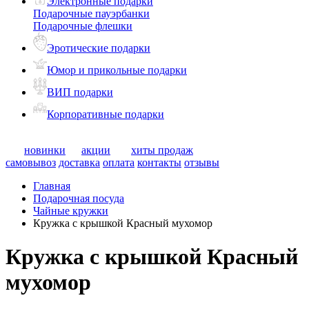
Электронные подарки
Подарочные пауэрбанки
Подарочные флешки
Эротические подарки
Юмор и прикольные подарки
ВИП подарки
Корпоративные подарки
новинки
акции
хиты продаж
самовывоз
доставка
оплата
контакты
отзывы
Главная
Подарочная посуда
Чайные кружки
Кружка с крышкой Красный мухомор
Кружка с крышкой Красный
мухомор