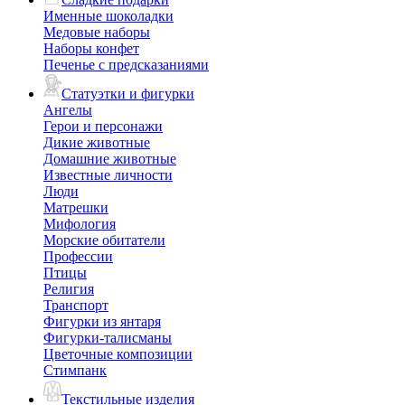
Именные шоколадки
Медовые наборы
Наборы конфет
Печенье с предсказаниями
Статуэтки и фигурки
Ангелы
Герои и персонажи
Дикие животные
Домашние животные
Известные личности
Люди
Матрешки
Мифология
Морские обитатели
Профессии
Птицы
Религия
Транспорт
Фигурки из янтаря
Фигурки-талисманы
Цветочные композиции
Стимпанк
Текстильные изделия