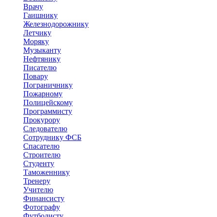
Врачу
Гаишнику
Железнодорожнику
Летчику
Моряку
Музыканту
Нефтянику
Писателю
Повару
Пограничнику
Пожарному
Полицейскому
Программисту
Прокурору
Следователю
Сотруднику ФСБ
Спасателю
Строителю
Студенту
Таможеннику
Тренеру
Учителю
Финансисту
Фотографу
Футболисту