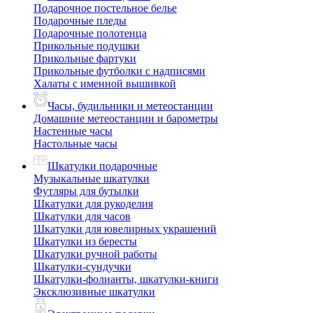
Подарочное постельное белье
Подарочные пледы
Подарочные полотенца
Прикольные подушки
Прикольные фартуки
Прикольные футболки с надписями
Халаты с именной вышивкой
Часы, будильники и метеостанции
Домашние метеостанции и барометры
Настенные часы
Настольные часы
Шкатулки подарочные
Музыкальные шкатулки
Футляры для бутылки
Шкатулки для рукоделия
Шкатулки для часов
Шкатулки для ювелирных украшений
Шкатулки из бересты
Шкатулки ручной работы
Шкатулки-сундучки
Шкатулки-фолианты, шкатулки-книги
Эксклюзивные шкатулки