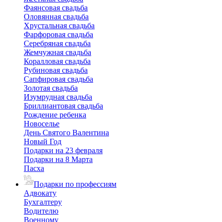
Фаянсовая свадьба
Оловянная свадьба
Хрустальная свадьба
Фарфоровая свадьба
Серебряная свадьба
Жемчужная свадьба
Коралловая свадьба
Рубиновая свадьба
Сапфировая свадьба
Золотая свадьба
Изумрудная свадьба
Бриллиантовая свадьба
Рождение ребенка
Новоселье
День Святого Валентина
Новый Год
Подарки на 23 февраля
Подарки на 8 Марта
Пасха
Подарки по профессиям
Адвокату
Бухгалтеру
Водителю
Военному