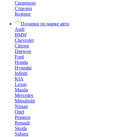
Скорпион
Стрелец
Козерог
Подарки по марке авто
Audi
BMW
Chevrolet
Citroen
Daewoo
Ford
Honda
Hyundai
Infiniti
KIA
Lexus
Mazda
Mercedes
Mitsubishi
Nissan
Opel
Peugeot
Renault
Skoda
Subaru