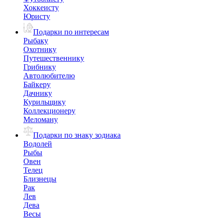
Хоккеисту
Юристу
Подарки по интересам
Рыбаку
Охотнику
Путешественнику
Грибнику
Автолюбителю
Байкеру
Дачнику
Курильщику
Коллекционеру
Меломану
Подарки по знаку зодиака
Водолей
Рыбы
Овен
Телец
Близнецы
Рак
Лев
Дева
Весы