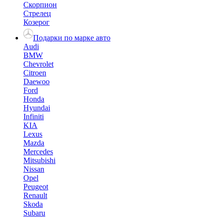
Скорпион
Стрелец
Козерог
Подарки по марке авто
Audi
BMW
Chevrolet
Citroen
Daewoo
Ford
Honda
Hyundai
Infiniti
KIA
Lexus
Mazda
Mercedes
Mitsubishi
Nissan
Opel
Peugeot
Renault
Skoda
Subaru