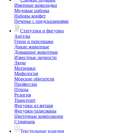
Именные шоколадки
Медовые наборы
Наборы конфет
Печенье с предсказаниями
Статуэтки и фигурки
Ангелы
Герои и персонажи
Дикие животные
Домашние животные
Известные личности
Люди
Матрешки
Мифология
Морские обитатели
Профессии
Птицы
Религия
Транспорт
Фигурки из янтаря
Фигурки-талисманы
Цветочные композиции
Стимпанк
Текстильные изделия