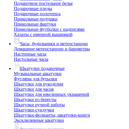
Подарочное постельное белье
Подарочные пледы
Подарочные полотенца
Прикольные подушки
Прикольные фартуки
Прикольные футболки с надписями
Халаты с именной вышивкой
Часы, будильники и метеостанции
Домашние метеостанции и барометры
Настенные часы
Настольные часы
Шкатулки подарочные
Музыкальные шкатулки
Футляры для бутылки
Шкатулки для рукоделия
Шкатулки для часов
Шкатулки для ювелирных украшений
Шкатулки из бересты
Шкатулки ручной работы
Шкатулки-сундучки
Шкатулки-фолианты, шкатулки-книги
Эксклюзивные шкатулки