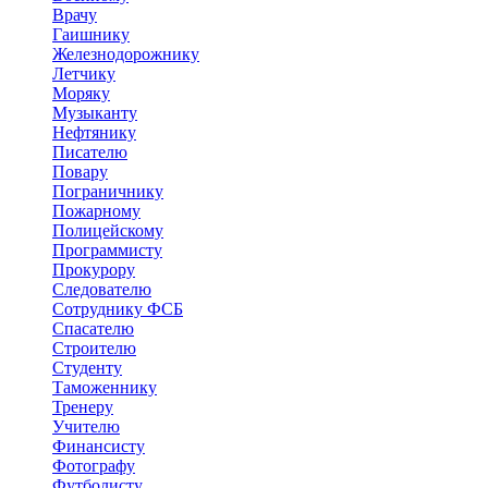
Врачу
Гаишнику
Железнодорожнику
Летчику
Моряку
Музыканту
Нефтянику
Писателю
Повару
Пограничнику
Пожарному
Полицейскому
Программисту
Прокурору
Следователю
Сотруднику ФСБ
Спасателю
Строителю
Студенту
Таможеннику
Тренеру
Учителю
Финансисту
Фотографу
Футболисту