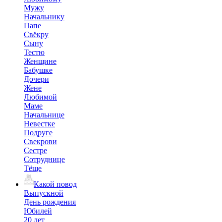
Мужу
Начальнику
Папе
Свёкру
Сыну
Тестю
Женщине
Бабушке
Дочери
Жене
Любимой
Маме
Начальнице
Невестке
Подруге
Свекрови
Сестре
Сотруднице
Тёще
Какой повод
Выпускной
День рождения
Юбилей
20 лет