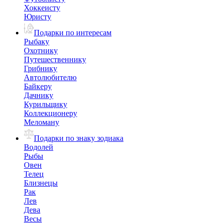
Хоккеисту
Юристу
Подарки по интересам
Рыбаку
Охотнику
Путешественнику
Грибнику
Автолюбителю
Байкеру
Дачнику
Курильщику
Коллекционеру
Меломану
Подарки по знаку зодиака
Водолей
Рыбы
Овен
Телец
Близнецы
Рак
Лев
Дева
Весы