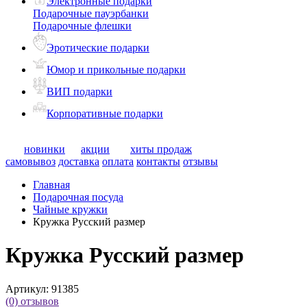
Электронные подарки
Подарочные пауэрбанки
Подарочные флешки
Эротические подарки
Юмор и прикольные подарки
ВИП подарки
Корпоративные подарки
новинки
акции
хиты продаж
самовывоз
доставка
оплата
контакты
отзывы
Главная
Подарочная посуда
Чайные кружки
Кружка Русский размер
Кружка Русский размер
Артикул:
91385
(0)
отзывов