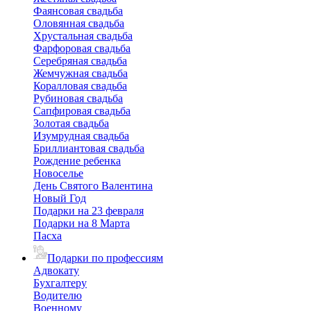
Фаянсовая свадьба
Оловянная свадьба
Хрустальная свадьба
Фарфоровая свадьба
Серебряная свадьба
Жемчужная свадьба
Коралловая свадьба
Рубиновая свадьба
Сапфировая свадьба
Золотая свадьба
Изумрудная свадьба
Бриллиантовая свадьба
Рождение ребенка
Новоселье
День Святого Валентина
Новый Год
Подарки на 23 февраля
Подарки на 8 Марта
Пасха
Подарки по профессиям
Адвокату
Бухгалтеру
Водителю
Военному