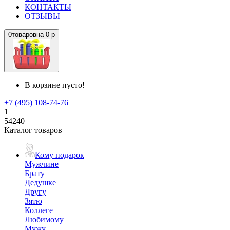
КОНТАКТЫ
ОТЗЫВЫ
0
товаров
на
0 р
В корзине пусто!
+7 (495) 108-74-76
1
54240
Каталог товаров
Кому подарок
Мужчине
Брату
Дедушке
Другу
Зятю
Коллеге
Любимому
Мужу