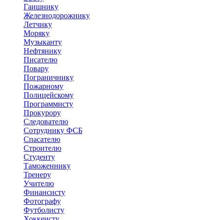
Гаишнику
Железнодорожнику
Летчику
Моряку
Музыканту
Нефтянику
Писателю
Повару
Пограничнику
Пожарному
Полицейскому
Программисту
Прокурору
Следователю
Сотруднику ФСБ
Спасателю
Строителю
Студенту
Таможеннику
Тренеру
Учителю
Финансисту
Фотографу
Футболисту
Хоккеисту