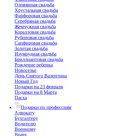
Оловянная свадьба
Хрустальная свадьба
Фарфоровая свадьба
Серебряная свадьба
Жемчужная свадьба
Коралловая свадьба
Рубиновая свадьба
Сапфировая свадьба
Золотая свадьба
Изумрудная свадьба
Бриллиантовая свадьба
Рождение ребенка
Новоселье
День Святого Валентина
Новый Год
Подарки на 23 февраля
Подарки на 8 Марта
Пасха
Подарки по профессиям
Адвокату
Бухгалтеру
Водителю
Военному
Врачу