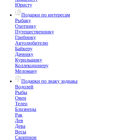
Юристу
Подарки по интересам
Рыбаку
Охотнику
Путешественнику
Грибнику
Автолюбителю
Байкеру
Дачнику
Курильщику
Коллекционеру
Меломану
Подарки по знаку зодиака
Водолей
Рыбы
Овен
Телец
Близнецы
Рак
Лев
Дева
Весы
Скорпион