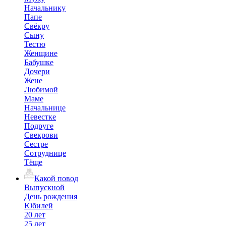
Начальнику
Папе
Свёкру
Сыну
Тестю
Женщине
Бабушке
Дочери
Жене
Любимой
Маме
Начальнице
Невестке
Подруге
Свекрови
Сестре
Сотруднице
Тёще
Какой повод
Выпускной
День рождения
Юбилей
20 лет
25 лет