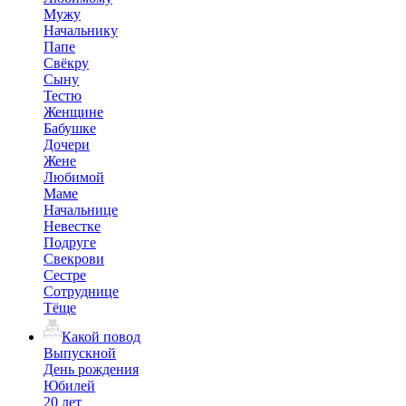
Мужу
Начальнику
Папе
Свёкру
Сыну
Тестю
Женщине
Бабушке
Дочери
Жене
Любимой
Маме
Начальнице
Невестке
Подруге
Свекрови
Сестре
Сотруднице
Тёще
Какой повод
Выпускной
День рождения
Юбилей
20 лет