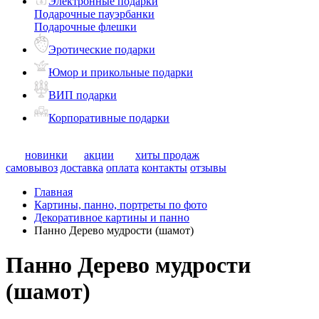
Электронные подарки
Подарочные пауэрбанки
Подарочные флешки
Эротические подарки
Юмор и прикольные подарки
ВИП подарки
Корпоративные подарки
новинки
акции
хиты продаж
самовывоз
доставка
оплата
контакты
отзывы
Главная
Картины, панно, портреты по фото
Декоративное картины и панно
Панно Дерево мудрости (шамот)
Панно Дерево мудрости
(шамот)