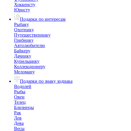
Хоккеисту
Юристу
Подарки по интересам
Рыбаку
Охотнику
Путешественнику
Грибнику
Автолюбителю
Байкеру
Дачнику
Курильщику
Коллекционеру
Меломану
Подарки по знаку зодиака
Водолей
Рыбы
Овен
Телец
Близнецы
Рак
Лев
Дева
Весы