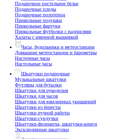
Подарочное постельное белье
Подарочные пледы
Подарочные полотенца
Прикольные подушки
Прикольные фартуки
Прикольные футболки с надписями
Халаты с именной вышивкой
Часы, будильники и метеостанции
Домашние метеостанции и барометры
Настенные часы
Настольные часы
Шкатулки подарочные
Музыкальные шкатулки
Футляры для бутылки
Шкатулки для рукоделия
Шкатулки для часов
Шкатулки для ювелирных украшений
Шкатулки из бересты
Шкатулки ручной работы
Шкатулки-сундучки
Шкатулки-фолианты, шкатулки-книги
Эксклюзивные шкатулки