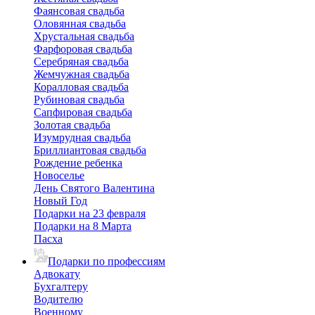
Фаянсовая свадьба
Оловянная свадьба
Хрустальная свадьба
Фарфоровая свадьба
Серебряная свадьба
Жемчужная свадьба
Коралловая свадьба
Рубиновая свадьба
Сапфировая свадьба
Золотая свадьба
Изумрудная свадьба
Бриллиантовая свадьба
Рождение ребенка
Новоселье
День Святого Валентина
Новый Год
Подарки на 23 февраля
Подарки на 8 Марта
Пасха
Подарки по профессиям
Адвокату
Бухгалтеру
Водителю
Военному