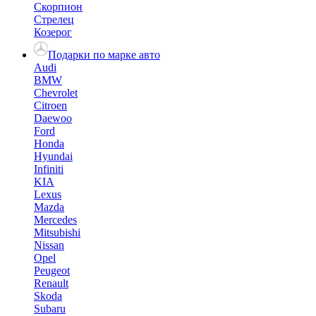
Скорпион
Стрелец
Козерог
Подарки по марке авто
Audi
BMW
Chevrolet
Citroen
Daewoo
Ford
Honda
Hyundai
Infiniti
KIA
Lexus
Mazda
Mercedes
Mitsubishi
Nissan
Opel
Peugeot
Renault
Skoda
Subaru