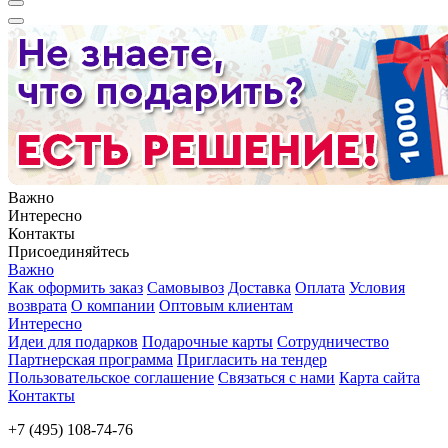
Важно
Интересно
Контакты
Присоединяйтесь
Важно
Как оформить заказ
Самовывоз
Доставка
Оплата
Условия
возврата
О компании
Оптовым клиентам
Интересно
Идеи для подарков
Подарочные карты
Сотрудничество
Партнерская программа
Пригласить на тендер
Пользовательское соглашение
Связаться с нами
Карта сайта
Контакты
+7 (495) 108-74-76