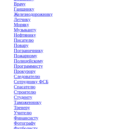
Врачу
Гаишнику
Железнодорожнику
Летчику
Моряку
Музыканту
Нефтянику
Писателю
Повару
Пограничнику
Пожарному
Полицейскому
Программисту
Прокурору
Следователю
Сотруднику ФСБ
Спасателю
Строителю
Студенту
Таможеннику
Тренеру
Учителю
Финансисту
Фотографу
Футболисту