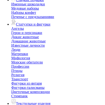
Именные шоколадки
Медовые наборы
Наборы конфет
Печенье с предсказаниями
Статуэтки и фигурки
Ангелы
Герои и персонажи
Дикие животные
Домашние животные
Известные личности
Люди
Матрешки
Мифология
Морские обитатели
Профессии
Птицы
Религия
Транспорт
Фигурки из янтаря
Фигурки-талисманы
Цветочные композиции
Стимпанк
Текстильные изделия