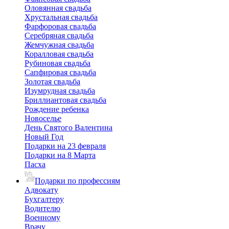
Оловянная свадьба
Хрустальная свадьба
Фарфоровая свадьба
Серебряная свадьба
Жемчужная свадьба
Коралловая свадьба
Рубиновая свадьба
Сапфировая свадьба
Золотая свадьба
Изумрудная свадьба
Бриллиантовая свадьба
Рождение ребенка
Новоселье
День Святого Валентина
Новый Год
Подарки на 23 февраля
Подарки на 8 Марта
Пасха
Подарки по профессиям
Адвокату
Бухгалтеру
Водителю
Военному
Врачу