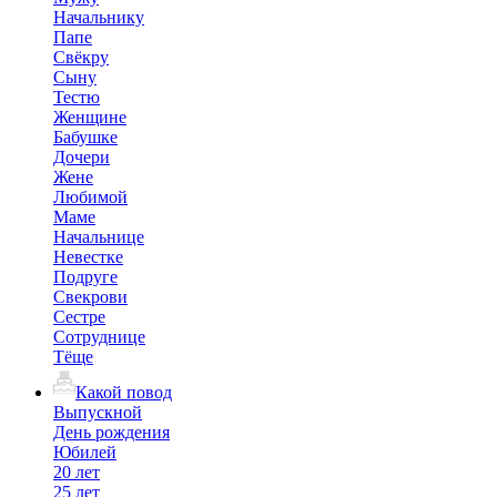
Начальнику
Папе
Свёкру
Сыну
Тестю
Женщине
Бабушке
Дочери
Жене
Любимой
Маме
Начальнице
Невестке
Подруге
Свекрови
Сестре
Сотруднице
Тёще
Какой повод
Выпускной
День рождения
Юбилей
20 лет
25 лет