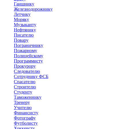
Гаишнику
Железнодорожнику
Летчику
Моряку
Музыканту
Нефтянику
Писателю
Повару
Пограничнику
Пожарному
Полицейскому
Программисту
Прокурору
Следователю
Сотруднику ФСБ
Спасателю
Строителю
Студенту
Таможеннику
Тренеру
Учителю
Финансисту
Фотографу
Футболисту
Хоккеисту