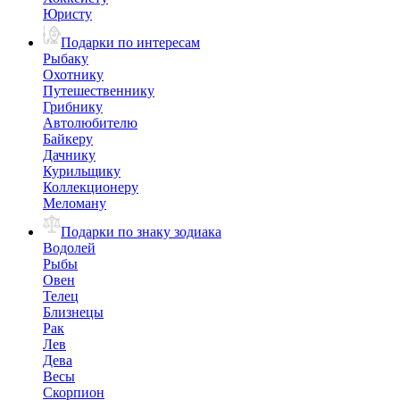
Юристу
Подарки по интересам
Рыбаку
Охотнику
Путешественнику
Грибнику
Автолюбителю
Байкеру
Дачнику
Курильщику
Коллекционеру
Меломану
Подарки по знаку зодиака
Водолей
Рыбы
Овен
Телец
Близнецы
Рак
Лев
Дева
Весы
Скорпион