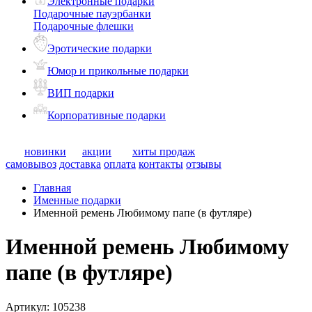
Электронные подарки
Подарочные пауэрбанки
Подарочные флешки
Эротические подарки
Юмор и прикольные подарки
ВИП подарки
Корпоративные подарки
новинки
акции
хиты продаж
самовывоз
доставка
оплата
контакты
отзывы
Главная
Именные подарки
Именной ремень Любимому папе (в футляре)
Именной ремень Любимому
папе (в футляре)
Артикул:
105238