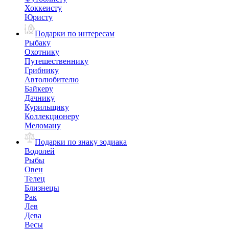
Хоккеисту
Юристу
Подарки по интересам
Рыбаку
Охотнику
Путешественнику
Грибнику
Автолюбителю
Байкеру
Дачнику
Курильщику
Коллекционеру
Меломану
Подарки по знаку зодиака
Водолей
Рыбы
Овен
Телец
Близнецы
Рак
Лев
Дева
Весы