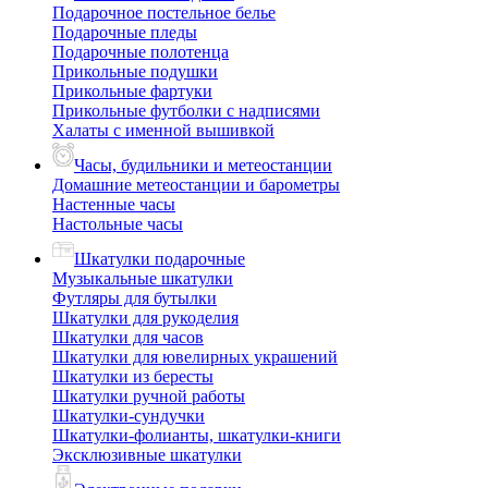
Подарочное постельное белье
Подарочные пледы
Подарочные полотенца
Прикольные подушки
Прикольные фартуки
Прикольные футболки с надписями
Халаты с именной вышивкой
Часы, будильники и метеостанции
Домашние метеостанции и барометры
Настенные часы
Настольные часы
Шкатулки подарочные
Музыкальные шкатулки
Футляры для бутылки
Шкатулки для рукоделия
Шкатулки для часов
Шкатулки для ювелирных украшений
Шкатулки из бересты
Шкатулки ручной работы
Шкатулки-сундучки
Шкатулки-фолианты, шкатулки-книги
Эксклюзивные шкатулки