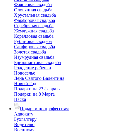
Фаянсовая свадьба
Оловянная свадьба
Хрустальная свадьба
Фарфоровая свадьба
Серебряная свадьба
Жемчужная свадьба
Коралловая свадьба
Рубиновая свадьба
Сапфировая свадьба
Золотая свадьба
Изумрудная свадьба
Бриллиантовая свадьба
Рождение ребенка
Новоселье
День Святого Валентина
Новый Год
Подарки на 23 февраля
Подарки на 8 Марта
Пасха
Подарки по профессиям
Адвокату
Бухгалтеру
Водителю
Военному