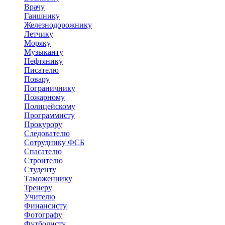
Врачу
Гаишнику
Железнодорожнику
Летчику
Моряку
Музыканту
Нефтянику
Писателю
Повару
Пограничнику
Пожарному
Полицейскому
Программисту
Прокурору
Следователю
Сотруднику ФСБ
Спасателю
Строителю
Студенту
Таможеннику
Тренеру
Учителю
Финансисту
Фотографу
Футболисту