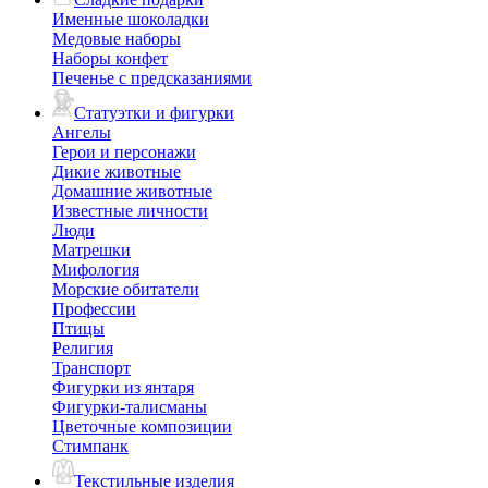
Именные шоколадки
Медовые наборы
Наборы конфет
Печенье с предсказаниями
Статуэтки и фигурки
Ангелы
Герои и персонажи
Дикие животные
Домашние животные
Известные личности
Люди
Матрешки
Мифология
Морские обитатели
Профессии
Птицы
Религия
Транспорт
Фигурки из янтаря
Фигурки-талисманы
Цветочные композиции
Стимпанк
Текстильные изделия