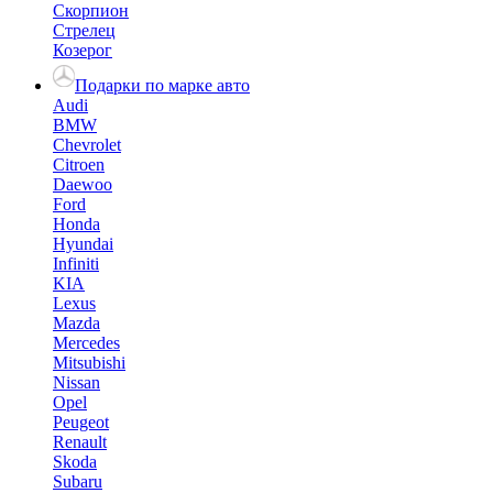
Скорпион
Стрелец
Козерог
Подарки по марке авто
Audi
BMW
Chevrolet
Citroen
Daewoo
Ford
Honda
Hyundai
Infiniti
KIA
Lexus
Mazda
Mercedes
Mitsubishi
Nissan
Opel
Peugeot
Renault
Skoda
Subaru