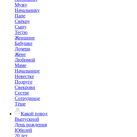
Мужу
Начальнику
Папе
Свёкру
Сыну
Тестю
Женщине
Бабушке
Дочери
Жене
Любимой
Маме
Начальнице
Невестке
Подруге
Свекрови
Сестре
Сотруднице
Тёще
Какой повод
Выпускной
День рождения
Юбилей
20 лет