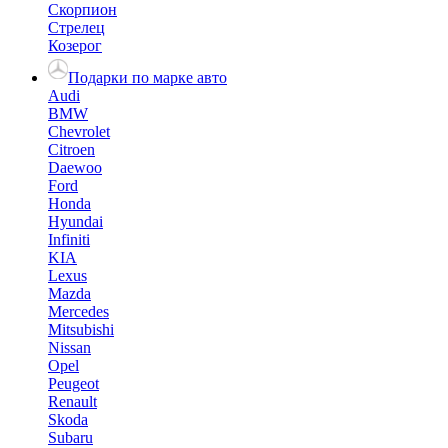
Скорпион
Стрелец
Козерог
Подарки по марке авто
Audi
BMW
Chevrolet
Citroen
Daewoo
Ford
Honda
Hyundai
Infiniti
KIA
Lexus
Mazda
Mercedes
Mitsubishi
Nissan
Opel
Peugeot
Renault
Skoda
Subaru