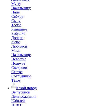
Мужу
Начальнику
Папе
Свёкру
Сыну
Тестю
Женщине
Бабушке
Дочери
Жене
Любимой
Маме
Начальнице
Невестке
Подруге
Свекрови
Сестре
Сотруднице
Тёще
Какой повод
Выпускной
День рождения
Юбилей
20 лет