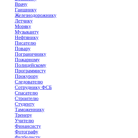
Врачу
Гаишнику
Железнодорожнику
Летчику
Моряку
Музыканту
Нефтянику
Писателю
Повару
Пограничнику
Пожарному
Полицейскому
Программисту
Прокурору
Следователю
Сотруднику ФСБ
Спасателю
Строителю
Студенту
Таможеннику
Тренеру
Учителю
Финансисту
Фотографу
Футболисту