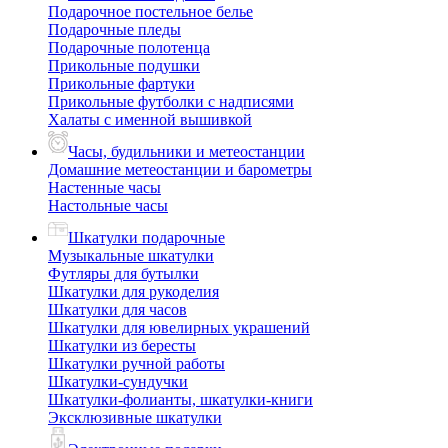
Подарочное постельное белье
Подарочные пледы
Подарочные полотенца
Прикольные подушки
Прикольные фартуки
Прикольные футболки с надписями
Халаты с именной вышивкой
Часы, будильники и метеостанции
Домашние метеостанции и барометры
Настенные часы
Настольные часы
Шкатулки подарочные
Музыкальные шкатулки
Футляры для бутылки
Шкатулки для рукоделия
Шкатулки для часов
Шкатулки для ювелирных украшений
Шкатулки из бересты
Шкатулки ручной работы
Шкатулки-сундучки
Шкатулки-фолианты, шкатулки-книги
Эксклюзивные шкатулки