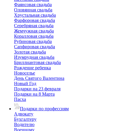
Фаянсовая свадьба
Оловянная свадьба
Хрустальная свадьба
Фарфоровая свадьба
Серебряная свадьба
Жемчужная свадьба
Коралловая свадьба
Рубиновая свадьба
Сапфировая свадьба
Золотая свадьба
Изумрудная свадьба
Бриллиантовая свадьба
Рождение ребенка
Новоселье
День Святого Валентина
Новый Год
Подарки на 23 февраля
Подарки на 8 Марта
Пасха
Подарки по профессиям
Адвокату
Бухгалтеру
Водителю
Военному