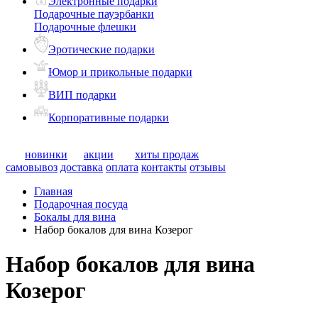
Электронные подарки
Подарочные пауэрбанки
Подарочные флешки
Эротические подарки
Юмор и прикольные подарки
ВИП подарки
Корпоративные подарки
новинки
акции
хиты продаж
самовывоз
доставка
оплата
контакты
отзывы
Главная
Подарочная посуда
Бокалы для вина
Набор бокалов для вина Козерог
Набор бокалов для вина
Козерог