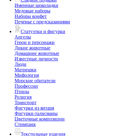
Именные шоколадки
Медовые наборы
Наборы конфет
Печенье с предсказаниями
Статуэтки и фигурки
Ангелы
Герои и персонажи
Дикие животные
Домашние животные
Известные личности
Люди
Матрешки
Мифология
Морские обитатели
Профессии
Птицы
Религия
Транспорт
Фигурки из янтаря
Фигурки-талисманы
Цветочные композиции
Стимпанк
Текстильные изделия