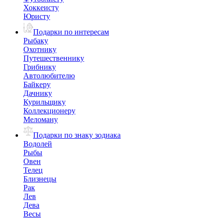
Хоккеисту
Юристу
Подарки по интересам
Рыбаку
Охотнику
Путешественнику
Грибнику
Автолюбителю
Байкеру
Дачнику
Курильщику
Коллекционеру
Меломану
Подарки по знаку зодиака
Водолей
Рыбы
Овен
Телец
Близнецы
Рак
Лев
Дева
Весы