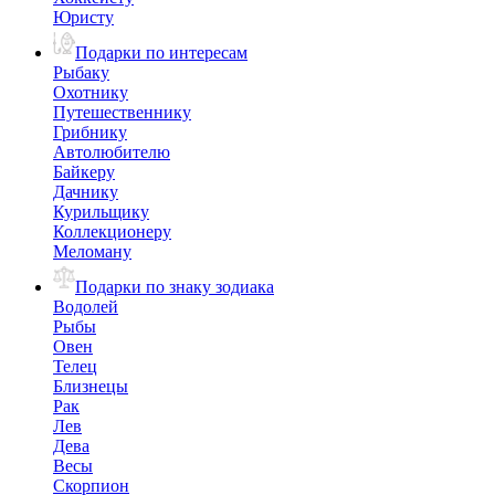
Юристу
Подарки по интересам
Рыбаку
Охотнику
Путешественнику
Грибнику
Автолюбителю
Байкеру
Дачнику
Курильщику
Коллекционеру
Меломану
Подарки по знаку зодиака
Водолей
Рыбы
Овен
Телец
Близнецы
Рак
Лев
Дева
Весы
Скорпион