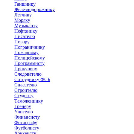
Гаишнику
Железнодорожнику
Летчику
Моряку
Музыканту
Нефтянику
Писателю
Повару
Пограничнику
Пожарному
Полицейскому
Программисту
Прокурору
Следователю
Сотруднику ФСБ
Спасателю
Строителю
Студенту
Таможеннику
Тренеру
Учителю
Финансисту
Фотографу
Футболисту
Хоккеисту