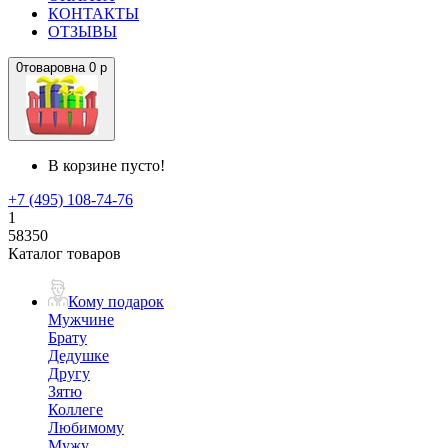
КОНТАКТЫ
ОТЗЫВЫ
0
товаров
на
0 р
В корзине пусто!
+7 (495) 108-74-76
1
58350
Каталог товаров
Кому подарок
Мужчине
Брату
Дедушке
Другу
Зятю
Коллеге
Любимому
Мужу