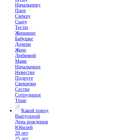
Начальнику
Папе
Свёкру
Сыну
Тестю
Женщине
Бабушке
Дочери
Жене
Любимой
Маме
Начальнице
Невестке
Подруге
Свекрови
Сестре
Сотруднице
Тёще
Какой повод
Выпускной
День рождения
Юбилей
20 лет
25 лет