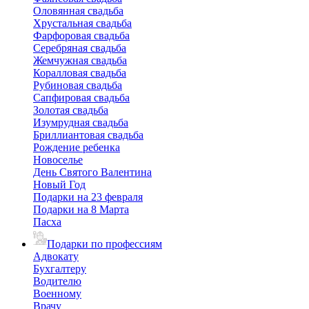
Оловянная свадьба
Хрустальная свадьба
Фарфоровая свадьба
Серебряная свадьба
Жемчужная свадьба
Коралловая свадьба
Рубиновая свадьба
Сапфировая свадьба
Золотая свадьба
Изумрудная свадьба
Бриллиантовая свадьба
Рождение ребенка
Новоселье
День Святого Валентина
Новый Год
Подарки на 23 февраля
Подарки на 8 Марта
Пасха
Подарки по профессиям
Адвокату
Бухгалтеру
Водителю
Военному
Врачу