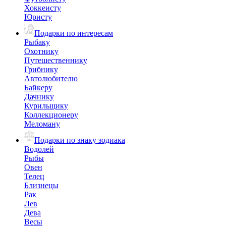
Хоккеисту
Юристу
Подарки по интересам
Рыбаку
Охотнику
Путешественнику
Грибнику
Автолюбителю
Байкеру
Дачнику
Курильщику
Коллекционеру
Меломану
Подарки по знаку зодиака
Водолей
Рыбы
Овен
Телец
Близнецы
Рак
Лев
Дева
Весы