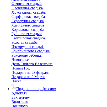
Фаянсовая свадьба
Оловянная свадьба
Хрустальная свадьба
Фарфоровая свадьба
Серебряная свадьба
Жемчужная свадьба
Коралловая свадьба
Рубиновая свадьба
Сапфировая свадьба
Золотая свадьба
Изумрудная свадьба
Бриллиантовая свадьба
Рождение ребенка
Новоселье
День Святого Валентина
Новый Год
Подарки на 23 февраля
Подарки на 8 Марта
Пасха
Подарки по профессиям
Адвокату
Бухгалтеру
Водителю
Военному