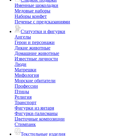
Именные шоколадки
Медовые наборы
Наборы конфет
Печенье с предсказаниями
Статуэтки и фигурки
Ангелы
Герои и персонажи
Дикие животные
Домашние животные
Известные личности
Люди
Матрешки
Мифология
Морские обитатели
Профессии
Птицы
Религия
Транспорт
Фигурки из янтаря
Фигурки-талисманы
Цветочные композиции
Стимпанк
Текстильные изделия