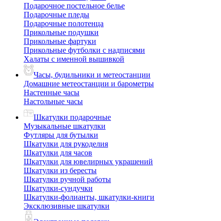
Подарочное постельное белье
Подарочные пледы
Подарочные полотенца
Прикольные подушки
Прикольные фартуки
Прикольные футболки с надписями
Халаты с именной вышивкой
Часы, будильники и метеостанции
Домашние метеостанции и барометры
Настенные часы
Настольные часы
Шкатулки подарочные
Музыкальные шкатулки
Футляры для бутылки
Шкатулки для рукоделия
Шкатулки для часов
Шкатулки для ювелирных украшений
Шкатулки из бересты
Шкатулки ручной работы
Шкатулки-сундучки
Шкатулки-фолианты, шкатулки-книги
Эксклюзивные шкатулки