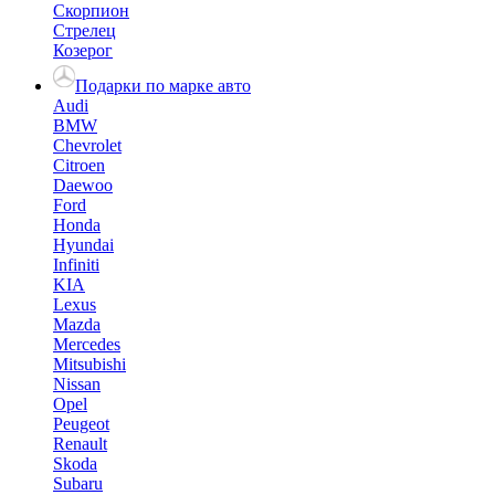
Скорпион
Стрелец
Козерог
Подарки по марке авто
Audi
BMW
Chevrolet
Citroen
Daewoo
Ford
Honda
Hyundai
Infiniti
KIA
Lexus
Mazda
Mercedes
Mitsubishi
Nissan
Opel
Peugeot
Renault
Skoda
Subaru