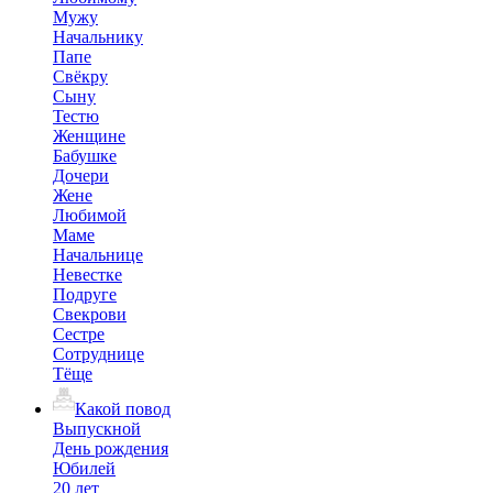
Мужу
Начальнику
Папе
Свёкру
Сыну
Тестю
Женщине
Бабушке
Дочери
Жене
Любимой
Маме
Начальнице
Невестке
Подруге
Свекрови
Сестре
Сотруднице
Тёще
Какой повод
Выпускной
День рождения
Юбилей
20 лет