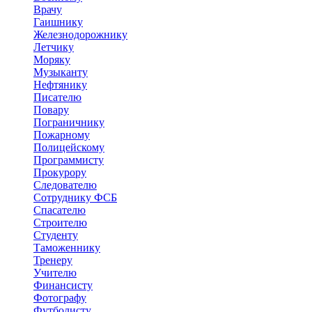
Врачу
Гаишнику
Железнодорожнику
Летчику
Моряку
Музыканту
Нефтянику
Писателю
Повару
Пограничнику
Пожарному
Полицейскому
Программисту
Прокурору
Следователю
Сотруднику ФСБ
Спасателю
Строителю
Студенту
Таможеннику
Тренеру
Учителю
Финансисту
Фотографу
Футболисту