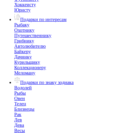
Хоккеисту
Юристу
Подарки по интересам
Рыбаку
Охотнику
Путешественнику
Грибнику
Автолюбителю
Байкеру
Дачнику
Курильщику
Коллекционеру
Меломану
Подарки по знаку зодиака
Водолей
Рыбы
Овен
Телец
Близнецы
Рак
Лев
Дева
Весы