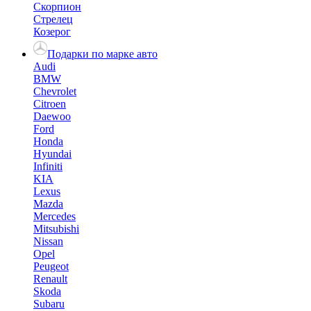
Скорпион
Стрелец
Козерог
Подарки по марке авто
Audi
BMW
Chevrolet
Citroen
Daewoo
Ford
Honda
Hyundai
Infiniti
KIA
Lexus
Mazda
Mercedes
Mitsubishi
Nissan
Opel
Peugeot
Renault
Skoda
Subaru