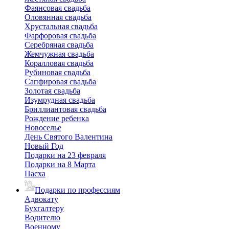
Фаянсовая свадьба
Оловянная свадьба
Хрустальная свадьба
Фарфоровая свадьба
Серебряная свадьба
Жемчужная свадьба
Коралловая свадьба
Рубиновая свадьба
Сапфировая свадьба
Золотая свадьба
Изумрудная свадьба
Бриллиантовая свадьба
Рождение ребенка
Новоселье
День Святого Валентина
Новый Год
Подарки на 23 февраля
Подарки на 8 Марта
Пасха
Подарки по профессиям
Адвокату
Бухгалтеру
Водителю
Военному