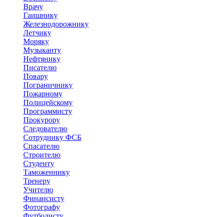
Врачу
Гаишнику
Железнодорожнику
Летчику
Моряку
Музыканту
Нефтянику
Писателю
Повару
Пограничнику
Пожарному
Полицейскому
Программисту
Прокурору
Следователю
Сотруднику ФСБ
Спасателю
Строителю
Студенту
Таможеннику
Тренеру
Учителю
Финансисту
Фотографу
Футболисту