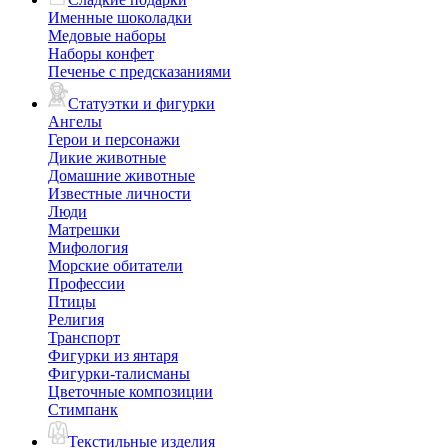
Именные шоколадки
Медовые наборы
Наборы конфет
Печенье с предсказаниями
Статуэтки и фигурки
Ангелы
Герои и персонажи
Дикие животные
Домашние животные
Известные личности
Люди
Матрешки
Мифология
Морские обитатели
Профессии
Птицы
Религия
Транспорт
Фигурки из янтаря
Фигурки-талисманы
Цветочные композиции
Стимпанк
Текстильные изделия