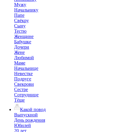
Мужу
Начальнику
Папе
Свёкру
Сыну
Тестю
Женщине
Бабушке
Дочери
Жене
Любимой
Маме
Начальнице
Невестке
Подруге
Свекрови
Сестре
Сотруднице
Тёще
Какой повод
Выпускной
День рождения
Юбилей
20 лет