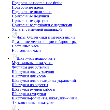
Подарочное постельное белье
Подарочные пледы
Подарочные полотенца
Прикольные подушки
Прикольные фартуки
Прикольные футболки с надписями
Халаты с именной вышивкой
Часы, будильники и метеостанции
Домашние метеостанции и барометры
Настенные часы
Настольные часы
Шкатулки подарочные
Музыкальные шкатулки
Футляры для бутылки
Шкатулки для рукоделия
Шкатулки для часов
Шкатулки для ювелирных украшений
Шкатулки из бересты
Шкатулки ручной работы
Шкатулки-сундучки
Шкатулки-фолианты, шкатулки-книги
Эксклюзивные шкатулки