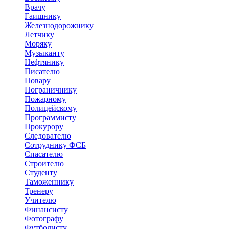
Врачу
Гаишнику
Железнодорожнику
Летчику
Моряку
Музыканту
Нефтянику
Писателю
Повару
Пограничнику
Пожарному
Полицейскому
Программисту
Прокурору
Следователю
Сотруднику ФСБ
Спасателю
Строителю
Студенту
Таможеннику
Тренеру
Учителю
Финансисту
Фотографу
Футболисту