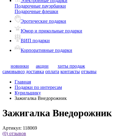
Электронные подарки
Подарочные пауэрбанки
Подарочные флешки
Эротические подарки
Юмор и прикольные подарки
ВИП подарки
Корпоративные подарки
новинки
акции
хиты продаж
самовывоз
доставка
оплата
контакты
отзывы
Главная
Подарки по интересам
Курильщику
Зажигалка Внедорожник
Зажигалка Внедорожник
Артикул:
118069
(0)
отзывов