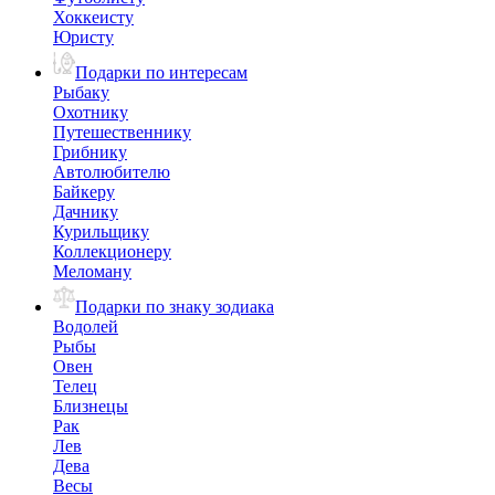
Хоккеисту
Юристу
Подарки по интересам
Рыбаку
Охотнику
Путешественнику
Грибнику
Автолюбителю
Байкеру
Дачнику
Курильщику
Коллекционеру
Меломану
Подарки по знаку зодиака
Водолей
Рыбы
Овен
Телец
Близнецы
Рак
Лев
Дева
Весы