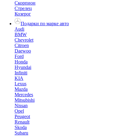
Скорпион
Стрелец
Козерог
Подарки по марке авто
Audi
BMW
Chevrolet
Citroen
Daewoo
Ford
Honda
Hyundai
Infiniti
KIA
Lexus
Mazda
Mercedes
Mitsubishi
Nissan
Opel
Peugeot
Renault
Skoda
Subaru