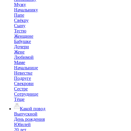
Мужу
Начальнику
Папе
Свёкру
Сыну
Тестю
Женщине
Бабушке
Дочери
Жене
Любимой
Маме
Начальнице
Невестке
Подруге
Свекрови
Сестре
Сотруднице
Тёще
Какой повод
Выпускной
День рождения
Юбилей
20 лет