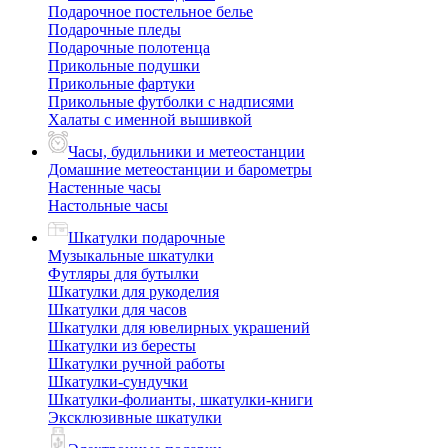
Подарочное постельное белье
Подарочные пледы
Подарочные полотенца
Прикольные подушки
Прикольные фартуки
Прикольные футболки с надписями
Халаты с именной вышивкой
Часы, будильники и метеостанции
Домашние метеостанции и барометры
Настенные часы
Настольные часы
Шкатулки подарочные
Музыкальные шкатулки
Футляры для бутылки
Шкатулки для рукоделия
Шкатулки для часов
Шкатулки для ювелирных украшений
Шкатулки из бересты
Шкатулки ручной работы
Шкатулки-сундучки
Шкатулки-фолианты, шкатулки-книги
Эксклюзивные шкатулки