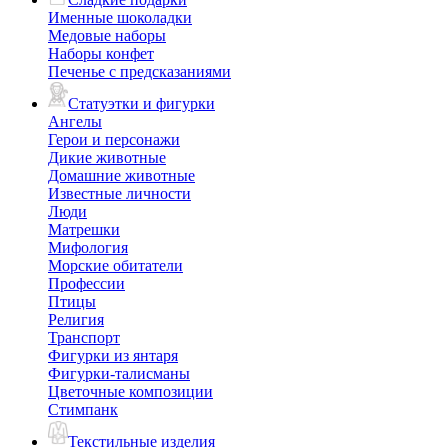
Именные шоколадки
Медовые наборы
Наборы конфет
Печенье с предсказаниями
Статуэтки и фигурки
Ангелы
Герои и персонажи
Дикие животные
Домашние животные
Известные личности
Люди
Матрешки
Мифология
Морские обитатели
Профессии
Птицы
Религия
Транспорт
Фигурки из янтаря
Фигурки-талисманы
Цветочные композиции
Стимпанк
Текстильные изделия