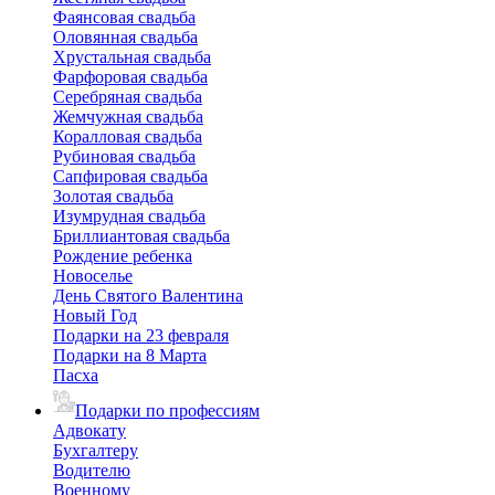
Фаянсовая свадьба
Оловянная свадьба
Хрустальная свадьба
Фарфоровая свадьба
Серебряная свадьба
Жемчужная свадьба
Коралловая свадьба
Рубиновая свадьба
Сапфировая свадьба
Золотая свадьба
Изумрудная свадьба
Бриллиантовая свадьба
Рождение ребенка
Новоселье
День Святого Валентина
Новый Год
Подарки на 23 февраля
Подарки на 8 Марта
Пасха
Подарки по профессиям
Адвокату
Бухгалтеру
Водителю
Военному