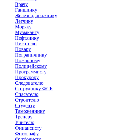
Врачу
Гаишнику
Железнодорожнику
Летчику
Моряку
Музыканту
Нефтянику
Писателю
Повару
Пограничнику
Пожарному
Полицейскому
Программисту
Прокурору
Следователю
Сотруднику ФСБ
Спасателю
Строителю
Студенту
Таможеннику
Тренеру
Учителю
Финансисту
Фотографу
Футболисту