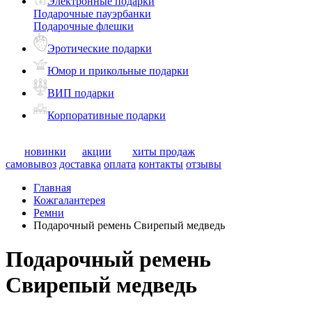
Электронные подарки
Подарочные пауэрбанки
Подарочные флешки
Эротические подарки
Юмор и прикольные подарки
ВИП подарки
Корпоративные подарки
новинки
акции
хиты продаж
самовывоз
доставка
оплата
контакты
отзывы
Главная
Кожгалантерея
Ремни
Подарочный ремень Свирепый медведь
Подарочный ремень
Свирепый медведь