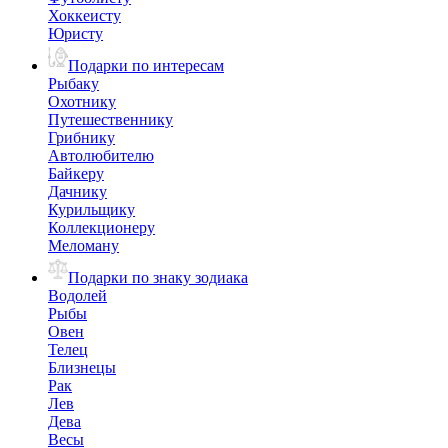
Хоккеисту
Юристу
Подарки по интересам
Рыбаку
Охотнику
Путешественнику
Грибнику
Автолюбителю
Байкеру
Дачнику
Курильщику
Коллекционеру
Меломану
Подарки по знаку зодиака
Водолей
Рыбы
Овен
Телец
Близнецы
Рак
Лев
Дева
Весы