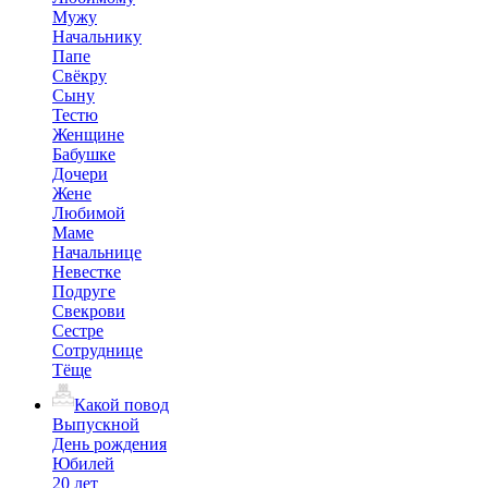
Мужу
Начальнику
Папе
Свёкру
Сыну
Тестю
Женщине
Бабушке
Дочери
Жене
Любимой
Маме
Начальнице
Невестке
Подруге
Свекрови
Сестре
Сотруднице
Тёще
Какой повод
Выпускной
День рождения
Юбилей
20 лет