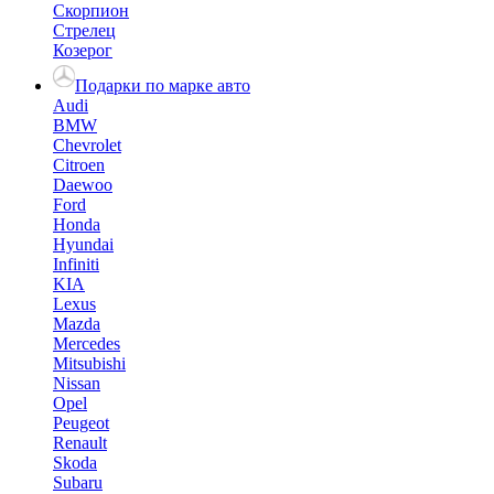
Скорпион
Стрелец
Козерог
Подарки по марке авто
Audi
BMW
Chevrolet
Citroen
Daewoo
Ford
Honda
Hyundai
Infiniti
KIA
Lexus
Mazda
Mercedes
Mitsubishi
Nissan
Opel
Peugeot
Renault
Skoda
Subaru