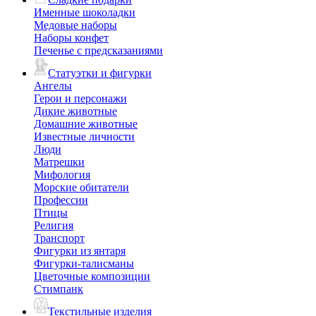
Именные шоколадки
Медовые наборы
Наборы конфет
Печенье с предсказаниями
Статуэтки и фигурки
Ангелы
Герои и персонажи
Дикие животные
Домашние животные
Известные личности
Люди
Матрешки
Мифология
Морские обитатели
Профессии
Птицы
Религия
Транспорт
Фигурки из янтаря
Фигурки-талисманы
Цветочные композиции
Стимпанк
Текстильные изделия