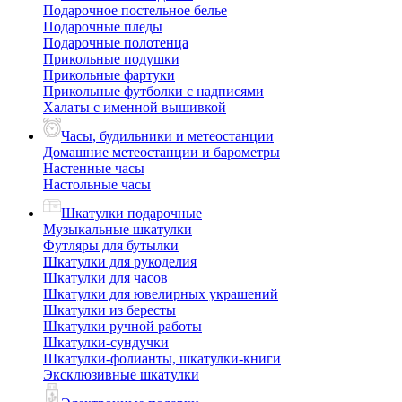
Подарочное постельное белье
Подарочные пледы
Подарочные полотенца
Прикольные подушки
Прикольные фартуки
Прикольные футболки с надписями
Халаты с именной вышивкой
Часы, будильники и метеостанции
Домашние метеостанции и барометры
Настенные часы
Настольные часы
Шкатулки подарочные
Музыкальные шкатулки
Футляры для бутылки
Шкатулки для рукоделия
Шкатулки для часов
Шкатулки для ювелирных украшений
Шкатулки из бересты
Шкатулки ручной работы
Шкатулки-сундучки
Шкатулки-фолианты, шкатулки-книги
Эксклюзивные шкатулки