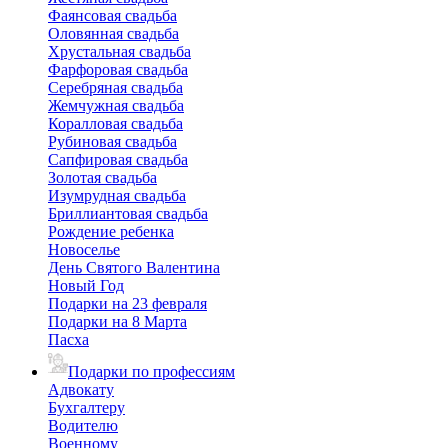
Фаянсовая свадьба
Оловянная свадьба
Хрустальная свадьба
Фарфоровая свадьба
Серебряная свадьба
Жемчужная свадьба
Коралловая свадьба
Рубиновая свадьба
Сапфировая свадьба
Золотая свадьба
Изумрудная свадьба
Бриллиантовая свадьба
Рождение ребенка
Новоселье
День Святого Валентина
Новый Год
Подарки на 23 февраля
Подарки на 8 Марта
Пасха
Подарки по профессиям
Адвокату
Бухгалтеру
Водителю
Военному