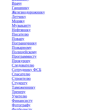
Врачу
Гаишнику
Железнодорожнику
Летчику
Моряку
Музыканту
Нефтянику
Писателю
Повару
Пограничнику
Пожарному
Полицейскому
Программисту
Прокурору
Следователю
Сотруднику ФСБ
Спасателю
Строителю
Студенту
Таможеннику
Тренеру
Учителю
Финансисту
Фотографу
Футболисту