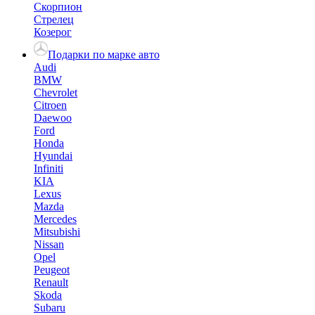
Скорпион
Стрелец
Козерог
Подарки по марке авто
Audi
BMW
Chevrolet
Citroen
Daewoo
Ford
Honda
Hyundai
Infiniti
KIA
Lexus
Mazda
Mercedes
Mitsubishi
Nissan
Opel
Peugeot
Renault
Skoda
Subaru