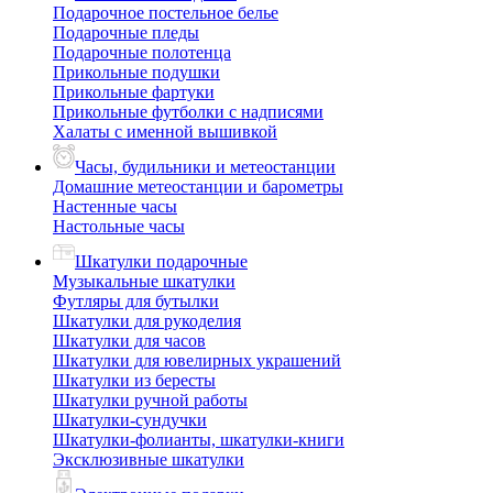
Подарочное постельное белье
Подарочные пледы
Подарочные полотенца
Прикольные подушки
Прикольные фартуки
Прикольные футболки с надписями
Халаты с именной вышивкой
Часы, будильники и метеостанции
Домашние метеостанции и барометры
Настенные часы
Настольные часы
Шкатулки подарочные
Музыкальные шкатулки
Футляры для бутылки
Шкатулки для рукоделия
Шкатулки для часов
Шкатулки для ювелирных украшений
Шкатулки из бересты
Шкатулки ручной работы
Шкатулки-сундучки
Шкатулки-фолианты, шкатулки-книги
Эксклюзивные шкатулки