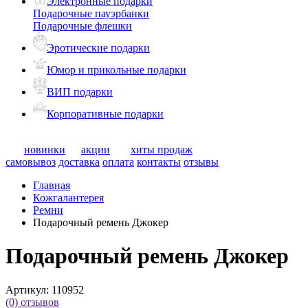
Электронные подарки
Подарочные пауэрбанки
Подарочные флешки
Эротические подарки
Юмор и прикольные подарки
ВИП подарки
Корпоративные подарки
новинки
акции
хиты продаж
самовывоз
доставка
оплата
контакты
отзывы
Главная
Кожгалантерея
Ремни
Подарочный ремень Джокер
Подарочный ремень Джокер
Артикул:
110952
(0)
отзывов