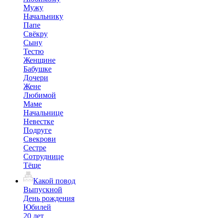
Мужу
Начальнику
Папе
Свёкру
Сыну
Тестю
Женщине
Бабушке
Дочери
Жене
Любимой
Маме
Начальнице
Невестке
Подруге
Свекрови
Сестре
Сотруднице
Тёще
Какой повод
Выпускной
День рождения
Юбилей
20 лет