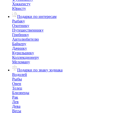
Хоккеисту
Юристу
Подарки по интересам
Рыбаку
Охотнику
Путешественнику
Грибнику
Автолюбителю
Байкеру
Дачнику
Курильщику
Коллекционеру
Меломану
Подарки по знаку зодиака
Водолей
Рыбы
Овен
Телец
Близнецы
Рак
Лев
Дева
Весы