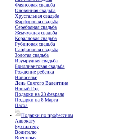
Фаянсовая свадьба
Оловянная свадьба
Хрустальная свадьба
Фарфоровая свадьба
Серебряная свадьба
Жемчужная свадьба
Коралловая свадьба
Рубиновая свадьба
Сапфировая свадьба
Золотая свадьба
Изумрудная свадьба
Бриллиантовая свадьба
Рождение ребенка
Новоселье
День Святого Валентина
Новый Год
Подарки на 23 февраля
Подарки на 8 Марта
Пасха
Подарки по профессиям
Адвокату
Бухгалтеру
Водителю
Военному