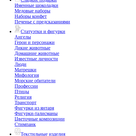
Именные шоколадки
Медовые наборы
Наборы конфет
Печенье с предсказаниями
Статуэтки и фигурки
Ангелы
Герои и персонажи
Дикие животные
Домашние животные
Известные личности
Люди
Матрешки
Мифология
Морские обитатели
Профессии
Птицы
Религия
Транспорт
Фигурки из янтаря
Фигурки-талисманы
Цветочные композиции
Стимпанк
Текстильные изделия