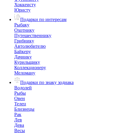
Хоккеисту
Юристу
Подарки по интересам
Рыбаку
Охотнику
Путешественнику
Грибнику
Автолюбителю
Байкеру
Дачнику
Курильщику
Коллекционеру
Меломану
Подарки по знаку зодиака
Водолей
Рыбы
Овен
Телец
Близнецы
Рак
Лев
Дева
Весы