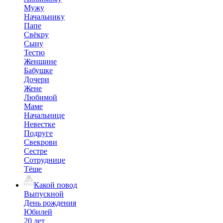
Мужу
Начальнику
Папе
Свёкру
Сыну
Тестю
Женщине
Бабушке
Дочери
Жене
Любимой
Маме
Начальнице
Невестке
Подруге
Свекрови
Сестре
Сотруднице
Тёще
Какой повод
Выпускной
День рождения
Юбилей
20 лет