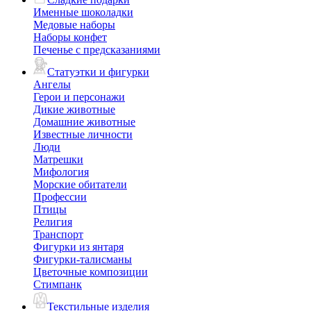
Именные шоколадки
Медовые наборы
Наборы конфет
Печенье с предсказаниями
Статуэтки и фигурки
Ангелы
Герои и персонажи
Дикие животные
Домашние животные
Известные личности
Люди
Матрешки
Мифология
Морские обитатели
Профессии
Птицы
Религия
Транспорт
Фигурки из янтаря
Фигурки-талисманы
Цветочные композиции
Стимпанк
Текстильные изделия