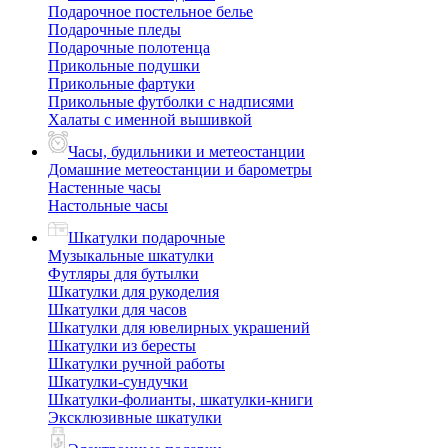
Подарочное постельное белье
Подарочные пледы
Подарочные полотенца
Прикольные подушки
Прикольные фартуки
Прикольные футболки с надписями
Халаты с именной вышивкой
Часы, будильники и метеостанции
Домашние метеостанции и барометры
Настенные часы
Настольные часы
Шкатулки подарочные
Музыкальные шкатулки
Футляры для бутылки
Шкатулки для рукоделия
Шкатулки для часов
Шкатулки для ювелирных украшений
Шкатулки из бересты
Шкатулки ручной работы
Шкатулки-сундучки
Шкатулки-фолианты, шкатулки-книги
Эксклюзивные шкатулки