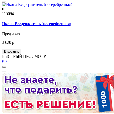
0
115094
Икона Вседержитель (посеребренная)
Предзаказ
3 620 р
В корзину
БЫСТРЫЙ ПРОСМОТР
(0)