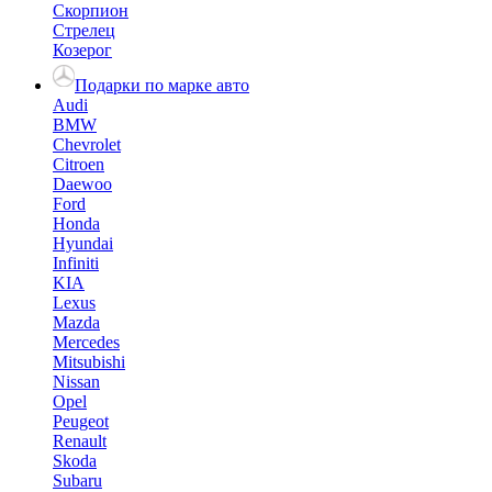
Скорпион
Стрелец
Козерог
Подарки по марке авто
Audi
BMW
Chevrolet
Citroen
Daewoo
Ford
Honda
Hyundai
Infiniti
KIA
Lexus
Mazda
Mercedes
Mitsubishi
Nissan
Opel
Peugeot
Renault
Skoda
Subaru