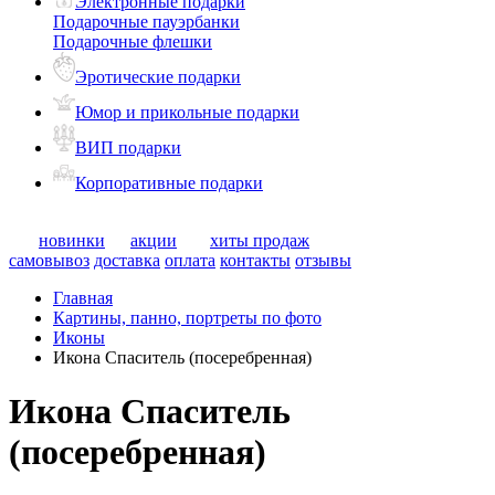
Электронные подарки
Подарочные пауэрбанки
Подарочные флешки
Эротические подарки
Юмор и прикольные подарки
ВИП подарки
Корпоративные подарки
новинки
акции
хиты продаж
самовывоз
доставка
оплата
контакты
отзывы
Главная
Картины, панно, портреты по фото
Иконы
Икона Спаситель (посеребренная)
Икона Спаситель
(посеребренная)