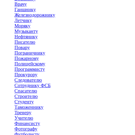
Врачу
Гаишнику
Железнодорожнику
Летчику
Моряку
Музыканту
Нефтянику
Писателю
Повару
Пограничнику
Пожарному
Полицейскому
Программисту
Прокурору
Следователю
Сотруднику ФСБ
Спасателю
Строителю
Студенту
Таможеннику
Тренеру
Учителю
Финансисту
Фотографу
Футболисту