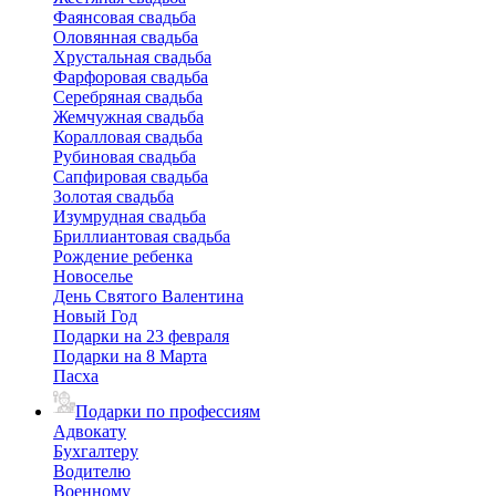
Фаянсовая свадьба
Оловянная свадьба
Хрустальная свадьба
Фарфоровая свадьба
Серебряная свадьба
Жемчужная свадьба
Коралловая свадьба
Рубиновая свадьба
Сапфировая свадьба
Золотая свадьба
Изумрудная свадьба
Бриллиантовая свадьба
Рождение ребенка
Новоселье
День Святого Валентина
Новый Год
Подарки на 23 февраля
Подарки на 8 Марта
Пасха
Подарки по профессиям
Адвокату
Бухгалтеру
Водителю
Военному