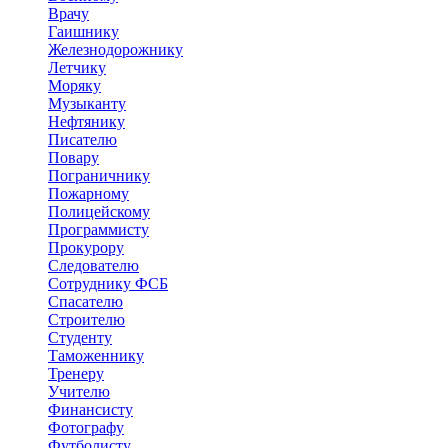
Врачу
Гаишнику
Железнодорожнику
Летчику
Моряку
Музыканту
Нефтянику
Писателю
Повару
Пограничнику
Пожарному
Полицейскому
Программисту
Прокурору
Следователю
Сотруднику ФСБ
Спасателю
Строителю
Студенту
Таможеннику
Тренеру
Учителю
Финансисту
Фотографу
Футболисту