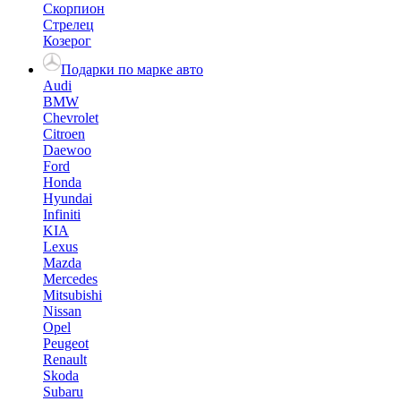
Скорпион
Стрелец
Козерог
Подарки по марке авто
Audi
BMW
Chevrolet
Citroen
Daewoo
Ford
Honda
Hyundai
Infiniti
KIA
Lexus
Mazda
Mercedes
Mitsubishi
Nissan
Opel
Peugeot
Renault
Skoda
Subaru