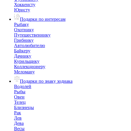
Хоккеисту
Юристу
Подарки по интересам
Рыбаку
Охотнику
Путешественнику
Грибнику
Автолюбителю
Байкеру
Дачнику
Курильщику
Коллекционеру
Меломану
Подарки по знаку зодиака
Водолей
Рыбы
Овен
Телец
Близнецы
Рак
Лев
Дева
Весы