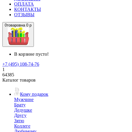
ОПЛАТА
КОНТАКТЫ
ОТЗЫВЫ
0
товаров
на
0 р
В корзине пусто!
+7 (495) 108-74-76
1
64385
Каталог товаров
Кому подарок
Мужчине
Брату
Дедушке
Другу
Зятю
Коллеге
Любимому