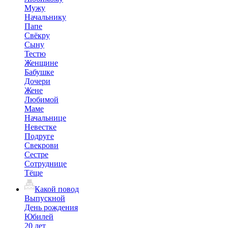
Мужу
Начальнику
Папе
Свёкру
Сыну
Тестю
Женщине
Бабушке
Дочери
Жене
Любимой
Маме
Начальнице
Невестке
Подруге
Свекрови
Сестре
Сотруднице
Тёще
Какой повод
Выпускной
День рождения
Юбилей
20 лет