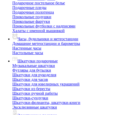
Подарочное постельное белье
Подарочные пледы
Подарочные полотенца
Прикольные подушки
Прикольные фартуки
Прикольные футболки с надписями
Халаты с именной вышивкой
Часы, будильники и метеостанции
Домашние метеостанции и барометры
Настенные часы
Настольные часы
Шкатулки подарочные
Музыкальные шкатулки
Футляры для бутылки
Шкатулки для рукоделия
Шкатулки для часов
Шкатулки для ювелирных украшений
Шкатулки из бересты
Шкатулки ручной работы
Шкатулки-сундучки
Шкатулки-фолианты, шкатулки-книги
Эксклюзивные шкатулки