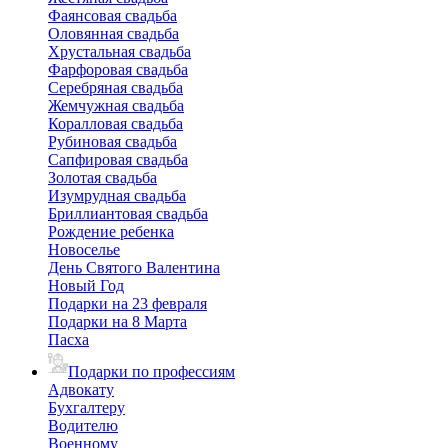
Фаянсовая свадьба
Оловянная свадьба
Хрустальная свадьба
Фарфоровая свадьба
Серебряная свадьба
Жемчужная свадьба
Коралловая свадьба
Рубиновая свадьба
Сапфировая свадьба
Золотая свадьба
Изумрудная свадьба
Бриллиантовая свадьба
Рождение ребенка
Новоселье
День Святого Валентина
Новый Год
Подарки на 23 февраля
Подарки на 8 Марта
Пасха
Подарки по профессиям
Адвокату
Бухгалтеру
Водителю
Военному