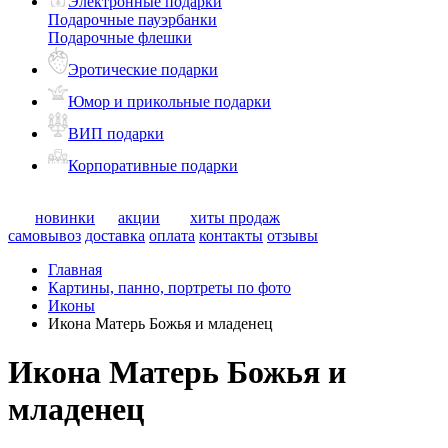
Электронные подарки
Подарочные пауэрбанки
Подарочные флешки
Эротические подарки
Юмор и прикольные подарки
ВИП подарки
Корпоративные подарки
новинки
акции
хиты продаж
самовывоз
доставка
оплата
контакты
отзывы
Главная
Картины, панно, портреты по фото
Иконы
Икона Матерь Божья и младенец
Икона Матерь Божья и
младенец