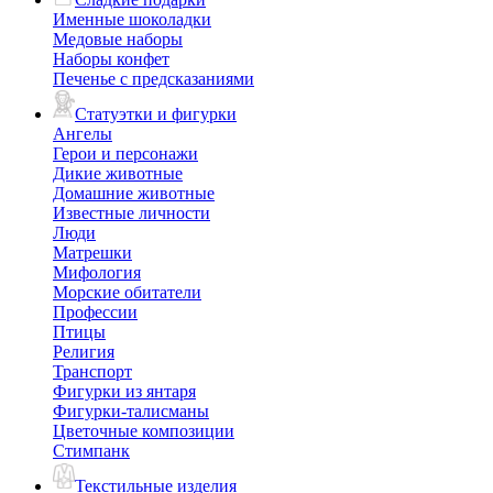
Именные шоколадки
Медовые наборы
Наборы конфет
Печенье с предсказаниями
Статуэтки и фигурки
Ангелы
Герои и персонажи
Дикие животные
Домашние животные
Известные личности
Люди
Матрешки
Мифология
Морские обитатели
Профессии
Птицы
Религия
Транспорт
Фигурки из янтаря
Фигурки-талисманы
Цветочные композиции
Стимпанк
Текстильные изделия