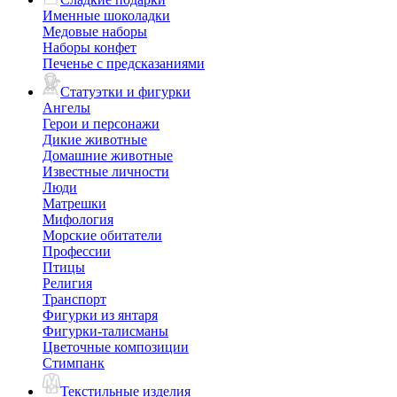
Именные шоколадки
Медовые наборы
Наборы конфет
Печенье с предсказаниями
Статуэтки и фигурки
Ангелы
Герои и персонажи
Дикие животные
Домашние животные
Известные личности
Люди
Матрешки
Мифология
Морские обитатели
Профессии
Птицы
Религия
Транспорт
Фигурки из янтаря
Фигурки-талисманы
Цветочные композиции
Стимпанк
Текстильные изделия