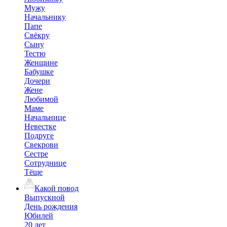
Мужу
Начальнику
Папе
Свёкру
Сыну
Тестю
Женщине
Бабушке
Дочери
Жене
Любимой
Маме
Начальнице
Невестке
Подруге
Свекрови
Сестре
Сотруднице
Тёще
Какой повод
Выпускной
День рождения
Юбилей
20 лет