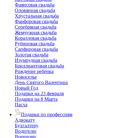
Фаянсовая свадьба
Оловянная свадьба
Хрустальная свадьба
Фарфоровая свадьба
Серебряная свадьба
Жемчужная свадьба
Коралловая свадьба
Рубиновая свадьба
Сапфировая свадьба
Золотая свадьба
Изумрудная свадьба
Бриллиантовая свадьба
Рождение ребенка
Новоселье
День Святого Валентина
Новый Год
Подарки на 23 февраля
Подарки на 8 Марта
Пасха
Подарки по профессиям
Адвокату
Бухгалтеру
Водителю
Военному