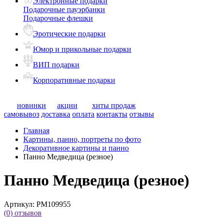
Электронные подарки
Подарочные пауэрбанки
Подарочные флешки
Эротические подарки
Юмор и прикольные подарки
ВИП подарки
Корпоративные подарки
новинки
акции
хиты продаж
самовывоз
доставка
оплата
контакты
отзывы
Главная
Картины, панно, портреты по фото
Декоративное картины и панно
Панно Медведица (резное)
Панно Медведица (резное)
Артикул:
PM109955
(0)
отзывов