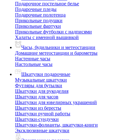
Подарочное постельное белье
Подарочные пледы
Подарочные полотенца
Прикольные подушки
Прикольные фартуки
Прикольные футболки с надписями
Халаты с именной вышивкой
Часы, будильники и метеостанции
Домашние метеостанции и барометры
Настенные часы
Настольные часы
Шкатулки подарочные
Музыкальные шкатулки
Футляры для бутылки
Шкатулки для рукоделия
Шкатулки для часов
Шкатулки для ювелирных украшений
Шкатулки из бересты
Шкатулки ручной работы
Шкатулки-сундучки
Шкатулки-фолианты, шкатулки-книги
Эксклюзивные шкатулки