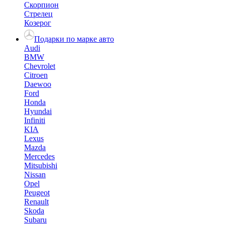
Скорпион
Стрелец
Козерог
Подарки по марке авто
Audi
BMW
Chevrolet
Citroen
Daewoo
Ford
Honda
Hyundai
Infiniti
KIA
Lexus
Mazda
Mercedes
Mitsubishi
Nissan
Opel
Peugeot
Renault
Skoda
Subaru