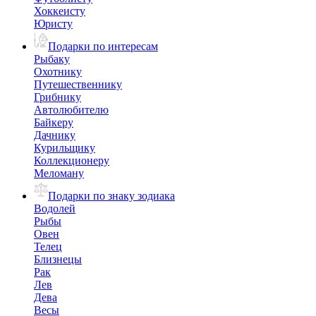
Хоккеисту
Юристу
Подарки по интересам
Рыбаку
Охотнику
Путешественнику
Грибнику
Автолюбителю
Байкеру
Дачнику
Курильщику
Коллекционеру
Меломану
Подарки по знаку зодиака
Водолей
Рыбы
Овен
Телец
Близнецы
Рак
Лев
Дева
Весы