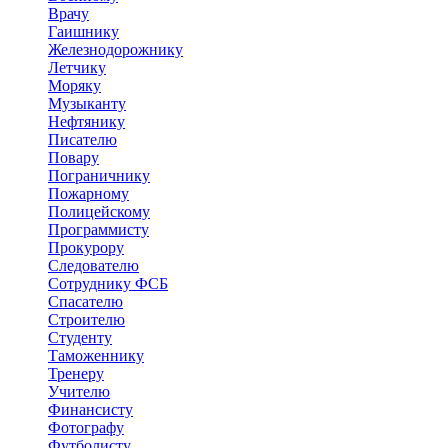
Врачу
Гаишнику
Железнодорожнику
Летчику
Моряку
Музыканту
Нефтянику
Писателю
Повару
Пограничнику
Пожарному
Полицейскому
Программисту
Прокурору
Следователю
Сотруднику ФСБ
Спасателю
Строителю
Студенту
Таможеннику
Тренеру
Учителю
Финансисту
Фотографу
Футболисту