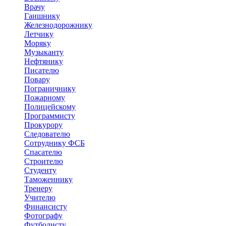
Врачу
Гаишнику
Железнодорожнику
Летчику
Моряку
Музыканту
Нефтянику
Писателю
Повару
Пограничнику
Пожарному
Полицейскому
Программисту
Прокурору
Следователю
Сотруднику ФСБ
Спасателю
Строителю
Студенту
Таможеннику
Тренеру
Учителю
Финансисту
Фотографу
Футболисту