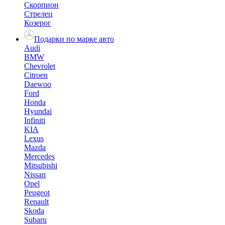
Скорпион
Стрелец
Козерог
Подарки по марке авто
Audi
BMW
Chevrolet
Citroen
Daewoo
Ford
Honda
Hyundai
Infiniti
KIA
Lexus
Mazda
Mercedes
Mitsubishi
Nissan
Opel
Peugeot
Renault
Skoda
Subaru