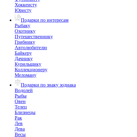
Хоккеисту
Юристу
Подарки по интересам
Рыбаку
Охотнику
Путешественнику
Грибнику
Автолюбителю
Байкеру
Дачнику
Курильщику
Коллекционеру
Меломану
Подарки по знаку зодиака
Водолей
Рыбы
Овен
Телец
Близнецы
Рак
Лев
Дева
Весы