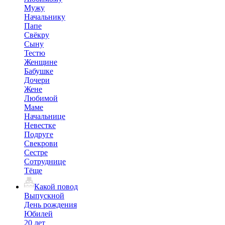
Мужу
Начальнику
Папе
Свёкру
Сыну
Тестю
Женщине
Бабушке
Дочери
Жене
Любимой
Маме
Начальнице
Невестке
Подруге
Свекрови
Сестре
Сотруднице
Тёще
Какой повод
Выпускной
День рождения
Юбилей
20 лет