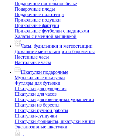
Подарочное постельное белье
Подарочные пледы
Подарочные полотенца
Прикольные подушки
Прикольные фартуки
Прикольные футболки с надписями
Халаты с именной вышивкой
Часы, будильники и метеостанции
Домашние метеостанции и барометры
Настенные часы
Настольные часы
Шкатулки подарочные
Музыкальные шкатулки
Футляры для бутылки
Шкатулки для рукоделия
Шкатулки для часов
Шкатулки для ювелирных украшений
Шкатулки из бересты
Шкатулки ручной работы
Шкатулки-сундучки
Шкатулки-фолианты, шкатулки-книги
Эксклюзивные шкатулки