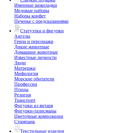
Именные шоколадки
Медовые наборы
Наборы конфет
Печенье с предсказаниями
Статуэтки и фигурки
Ангелы
Герои и персонажи
Дикие животные
Домашние животные
Известные личности
Люди
Матрешки
Мифология
Морские обитатели
Профессии
Птицы
Религия
Транспорт
Фигурки из янтаря
Фигурки-талисманы
Цветочные композиции
Стимпанк
Текстильные изделия