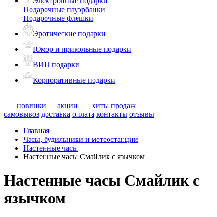
Электронные подарки
Подарочные пауэрбанки
Подарочные флешки
Эротические подарки
Юмор и прикольные подарки
ВИП подарки
Корпоративные подарки
новинки
акции
хиты продаж
самовывоз
доставка
оплата
контакты
отзывы
Главная
Часы, будильники и метеостанции
Настенные часы
Настенные часы Смайлик с язычком
Настенные часы Смайлик с
язычком