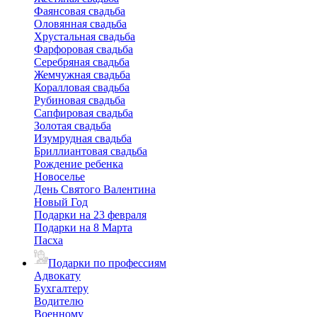
Фаянсовая свадьба
Оловянная свадьба
Хрустальная свадьба
Фарфоровая свадьба
Серебряная свадьба
Жемчужная свадьба
Коралловая свадьба
Рубиновая свадьба
Сапфировая свадьба
Золотая свадьба
Изумрудная свадьба
Бриллиантовая свадьба
Рождение ребенка
Новоселье
День Святого Валентина
Новый Год
Подарки на 23 февраля
Подарки на 8 Марта
Пасха
Подарки по профессиям
Адвокату
Бухгалтеру
Водителю
Военному