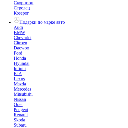
Скорпион
Стрелец
Козерог
Подарки по марке авто
Audi
BMW
Chevrolet
Citroen
Daewoo
Ford
Honda
Hyundai
Infiniti
KIA
Lexus
Mazda
Mercedes
Mitsubishi
Nissan
Opel
Peugeot
Renault
Skoda
Subaru