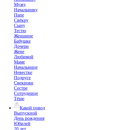
Мужу
Начальнику
Папе
Свёкру
Сыну
Тестю
Женщине
Бабушке
Дочери
Жене
Любимой
Маме
Начальнице
Невестке
Подруге
Свекрови
Сестре
Сотруднице
Тёще
Какой повод
Выпускной
День рождения
Юбилей
20 лет