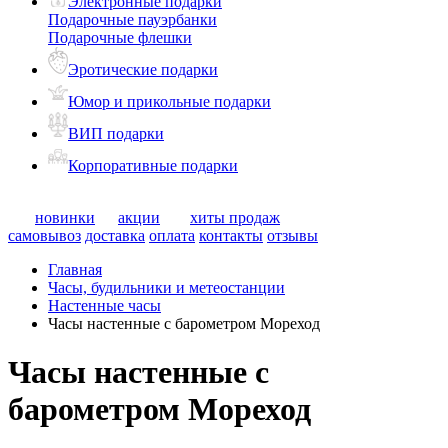
Электронные подарки
Подарочные пауэрбанки
Подарочные флешки
Эротические подарки
Юмор и прикольные подарки
ВИП подарки
Корпоративные подарки
новинки
акции
хиты продаж
самовывоз
доставка
оплата
контакты
отзывы
Главная
Часы, будильники и метеостанции
Настенные часы
Часы настенные с барометром Мореход
Часы настенные с
барометром Мореход