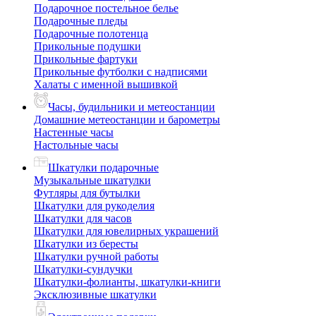
Подарочное постельное белье
Подарочные пледы
Подарочные полотенца
Прикольные подушки
Прикольные фартуки
Прикольные футболки с надписями
Халаты с именной вышивкой
Часы, будильники и метеостанции
Домашние метеостанции и барометры
Настенные часы
Настольные часы
Шкатулки подарочные
Музыкальные шкатулки
Футляры для бутылки
Шкатулки для рукоделия
Шкатулки для часов
Шкатулки для ювелирных украшений
Шкатулки из бересты
Шкатулки ручной работы
Шкатулки-сундучки
Шкатулки-фолианты, шкатулки-книги
Эксклюзивные шкатулки