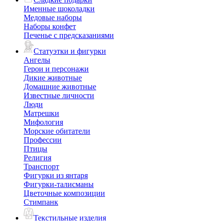
Именные шоколадки
Медовые наборы
Наборы конфет
Печенье с предсказаниями
Статуэтки и фигурки
Ангелы
Герои и персонажи
Дикие животные
Домашние животные
Известные личности
Люди
Матрешки
Мифология
Морские обитатели
Профессии
Птицы
Религия
Транспорт
Фигурки из янтаря
Фигурки-талисманы
Цветочные композиции
Стимпанк
Текстильные изделия