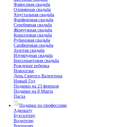
Фаянсовая свадьба
Оловянная свадьба
Хрустальная свадьба
Фарфоровая свадьба
Серебряная свадьба
Жемчужная свадьба
Коралловая свадьба
Рубиновая свадьба
Сапфировая свадьба
Золотая свадьба
Изумрудная свадьба
Бриллиантовая свадьба
Рождение ребенка
Новоселье
День Святого Валентина
Новый Год
Подарки на 23 февраля
Подарки на 8 Марта
Пасха
Подарки по профессиям
Адвокату
Бухгалтеру
Водителю
Военному