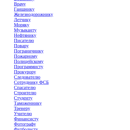
Врачу
Гаишнику
Железнодорожнику
Летчику
Моряку
Музыканту
Нефтянику
Писателю
Повару
Пограничнику
Пожарному
Полицейскому
Программисту
Прокурору
Следователю
Сотруднику ФСБ
Спасателю
Строителю
Студенту
Таможеннику
Тренеру
Учителю
Финансисту
Фотографу
Футболисту