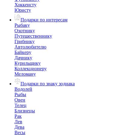
Хоккеисту
Юристу
Подарки по интересам
Рыбаку
Охотнику
Путешественнику
Грибнику
Автолюбителю
Байкеру
Дачнику
Курильщику
Коллекционеру
Меломану
Подарки по знаку зодиака
Водолей
Рыбы
Овен
Телец
Близнецы
Рак
Лев
Дева
Весы