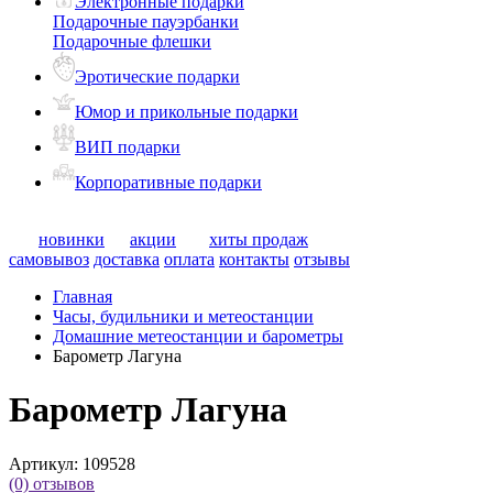
Электронные подарки
Подарочные пауэрбанки
Подарочные флешки
Эротические подарки
Юмор и прикольные подарки
ВИП подарки
Корпоративные подарки
новинки
акции
хиты продаж
самовывоз
доставка
оплата
контакты
отзывы
Главная
Часы, будильники и метеостанции
Домашние метеостанции и барометры
Барометр Лагуна
Барометр Лагуна
Артикул:
109528
(0)
отзывов