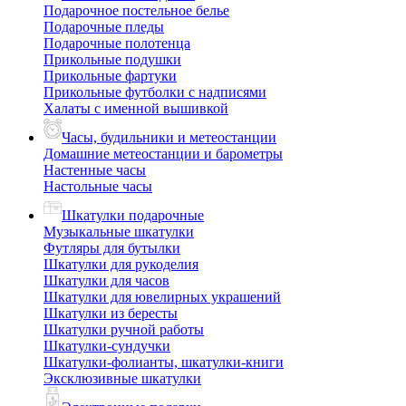
Подарочное постельное белье
Подарочные пледы
Подарочные полотенца
Прикольные подушки
Прикольные фартуки
Прикольные футболки с надписями
Халаты с именной вышивкой
Часы, будильники и метеостанции
Домашние метеостанции и барометры
Настенные часы
Настольные часы
Шкатулки подарочные
Музыкальные шкатулки
Футляры для бутылки
Шкатулки для рукоделия
Шкатулки для часов
Шкатулки для ювелирных украшений
Шкатулки из бересты
Шкатулки ручной работы
Шкатулки-сундучки
Шкатулки-фолианты, шкатулки-книги
Эксклюзивные шкатулки