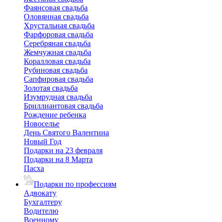
Фаянсовая свадьба
Оловянная свадьба
Хрустальная свадьба
Фарфоровая свадьба
Серебряная свадьба
Жемчужная свадьба
Коралловая свадьба
Рубиновая свадьба
Сапфировая свадьба
Золотая свадьба
Изумрудная свадьба
Бриллиантовая свадьба
Рождение ребенка
Новоселье
День Святого Валентина
Новый Год
Подарки на 23 февраля
Подарки на 8 Марта
Пасха
Подарки по профессиям
Адвокату
Бухгалтеру
Водителю
Военному