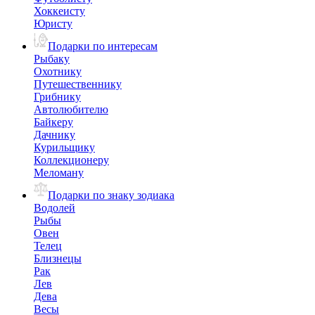
Хоккеисту
Юристу
Подарки по интересам
Рыбаку
Охотнику
Путешественнику
Грибнику
Автолюбителю
Байкеру
Дачнику
Курильщику
Коллекционеру
Меломану
Подарки по знаку зодиака
Водолей
Рыбы
Овен
Телец
Близнецы
Рак
Лев
Дева
Весы