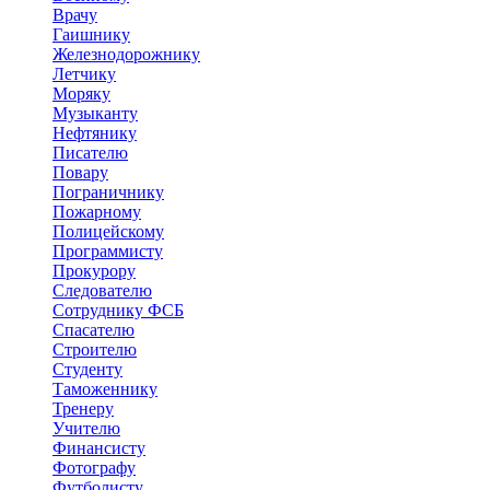
Врачу
Гаишнику
Железнодорожнику
Летчику
Моряку
Музыканту
Нефтянику
Писателю
Повару
Пограничнику
Пожарному
Полицейскому
Программисту
Прокурору
Следователю
Сотруднику ФСБ
Спасателю
Строителю
Студенту
Таможеннику
Тренеру
Учителю
Финансисту
Фотографу
Футболисту