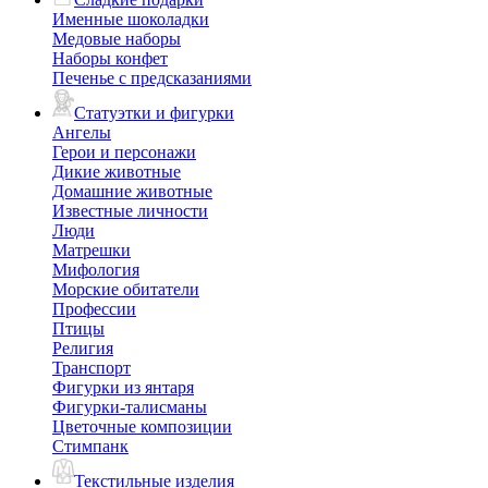
Именные шоколадки
Медовые наборы
Наборы конфет
Печенье с предсказаниями
Статуэтки и фигурки
Ангелы
Герои и персонажи
Дикие животные
Домашние животные
Известные личности
Люди
Матрешки
Мифология
Морские обитатели
Профессии
Птицы
Религия
Транспорт
Фигурки из янтаря
Фигурки-талисманы
Цветочные композиции
Стимпанк
Текстильные изделия