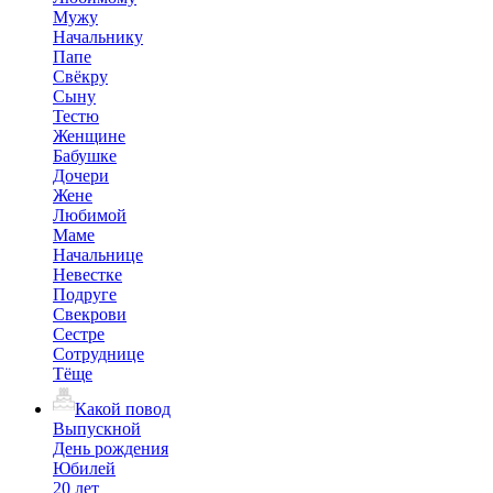
Мужу
Начальнику
Папе
Свёкру
Сыну
Тестю
Женщине
Бабушке
Дочери
Жене
Любимой
Маме
Начальнице
Невестке
Подруге
Свекрови
Сестре
Сотруднице
Тёще
Какой повод
Выпускной
День рождения
Юбилей
20 лет