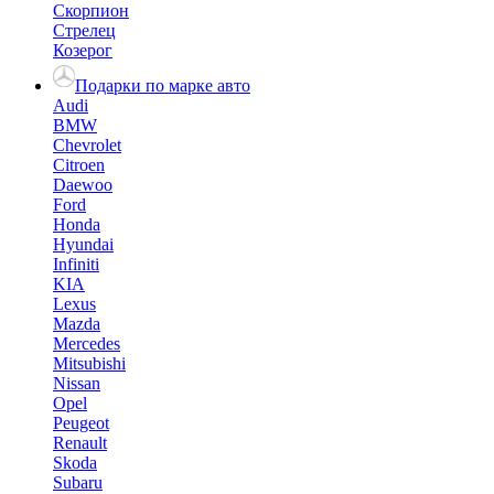
Скорпион
Стрелец
Козерог
Подарки по марке авто
Audi
BMW
Chevrolet
Citroen
Daewoo
Ford
Honda
Hyundai
Infiniti
KIA
Lexus
Mazda
Mercedes
Mitsubishi
Nissan
Opel
Peugeot
Renault
Skoda
Subaru