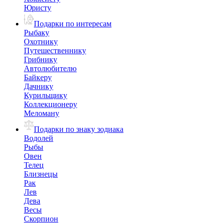
Юристу
Подарки по интересам
Рыбаку
Охотнику
Путешественнику
Грибнику
Автолюбителю
Байкеру
Дачнику
Курильщику
Коллекционеру
Меломану
Подарки по знаку зодиака
Водолей
Рыбы
Овен
Телец
Близнецы
Рак
Лев
Дева
Весы
Скорпион