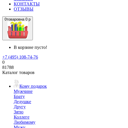
КОНТАКТЫ
ОТЗЫВЫ
0
товаров
на
0 р
В корзине пусто!
+7 (495) 108-74-76
0
81788
Каталог товаров
Кому подарок
Мужчине
Брату
Дедушке
Другу
Зятю
Коллеге
Любимому
Мужу