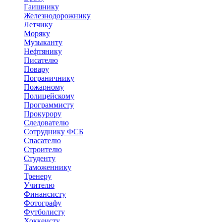
Гаишнику
Железнодорожнику
Летчику
Моряку
Музыканту
Нефтянику
Писателю
Повару
Пограничнику
Пожарному
Полицейскому
Программисту
Прокурору
Следователю
Сотруднику ФСБ
Спасателю
Строителю
Студенту
Таможеннику
Тренеру
Учителю
Финансисту
Фотографу
Футболисту
Хоккеисту