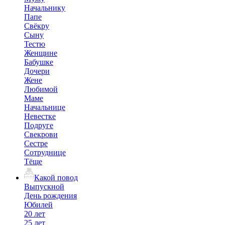
Начальнику
Папе
Свёкру
Сыну
Тестю
Женщине
Бабушке
Дочери
Жене
Любимой
Маме
Начальнице
Невестке
Подруге
Свекрови
Сестре
Сотруднице
Тёще
Какой повод
Выпускной
День рождения
Юбилей
20 лет
25 лет