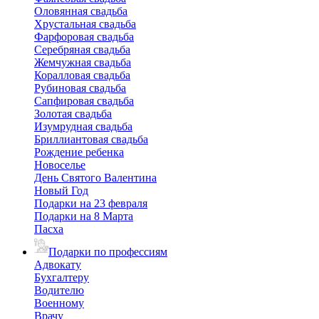
Оловянная свадьба
Хрустальная свадьба
Фарфоровая свадьба
Серебряная свадьба
Жемчужная свадьба
Коралловая свадьба
Рубиновая свадьба
Сапфировая свадьба
Золотая свадьба
Изумрудная свадьба
Бриллиантовая свадьба
Рождение ребенка
Новоселье
День Святого Валентина
Новый Год
Подарки на 23 февраля
Подарки на 8 Марта
Пасха
Подарки по профессиям
Адвокату
Бухгалтеру
Водителю
Военному
Врачу