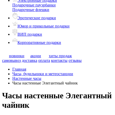
Электронные подарки
Подарочные пауэрбанки
Подарочные флешки
Эротические подарки
Юмор и прикольные подарки
ВИП подарки
Корпоративные подарки
новинки
акции
хиты продаж
самовывоз
доставка
оплата
контакты
отзывы
Главная
Часы, будильники и метеостанции
Настенные часы
Часы настенные Элегантный чайник
Часы настенные Элегантный
чайник