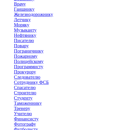
Врачу
Гаишнику
Железнодорожнику
Летчику
Моряку
Музыканту
Нефтянику
Писателю
Повару
Пограничнику
Пожарному
Полицейскому
Программисту
Прокурору
Следователю
Сотруднику ФСБ
Спасателю
Строителю
Студенту
Таможеннику
Тренеру
Учителю
Финансисту
Фотографу
Футболисту