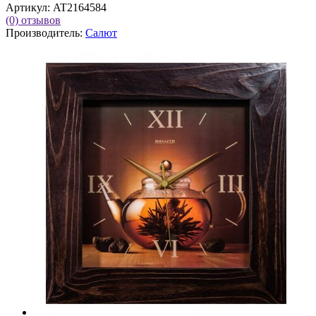
Артикул:
AT2164584
(0)
отзывов
Производитель:
Салют