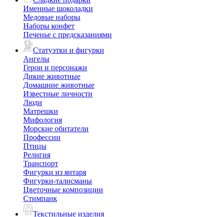
Именные шоколадки
Медовые наборы
Наборы конфет
Печенье с предсказаниями
Статуэтки и фигурки
Ангелы
Герои и персонажи
Дикие животные
Домашние животные
Известные личности
Люди
Матрешки
Мифология
Морские обитатели
Профессии
Птицы
Религия
Транспорт
Фигурки из янтаря
Фигурки-талисманы
Цветочные композиции
Стимпанк
Текстильные изделия