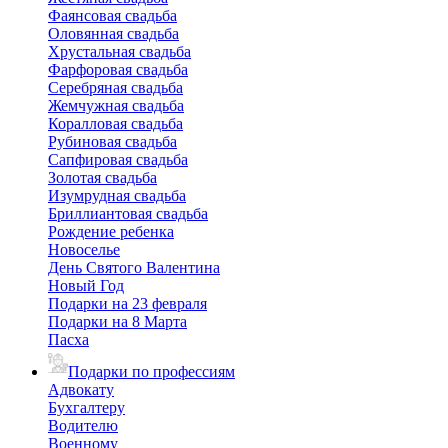
Фаянсовая свадьба
Оловянная свадьба
Хрустальная свадьба
Фарфоровая свадьба
Серебряная свадьба
Жемчужная свадьба
Коралловая свадьба
Рубиновая свадьба
Сапфировая свадьба
Золотая свадьба
Изумрудная свадьба
Бриллиантовая свадьба
Рождение ребенка
Новоселье
День Святого Валентина
Новый Год
Подарки на 23 февраля
Подарки на 8 Марта
Пасха
Подарки по профессиям
Адвокату
Бухгалтеру
Водителю
Военному