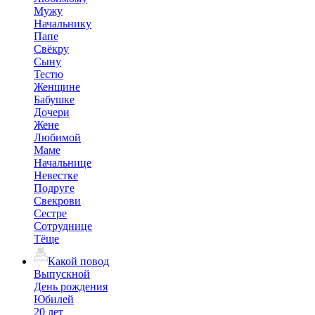
Мужу
Начальнику
Папе
Свёкру
Сыну
Тестю
Женщине
Бабушке
Дочери
Жене
Любимой
Маме
Начальнице
Невестке
Подруге
Свекрови
Сестре
Сотруднице
Тёще
Какой повод
Выпускной
День рождения
Юбилей
20 лет