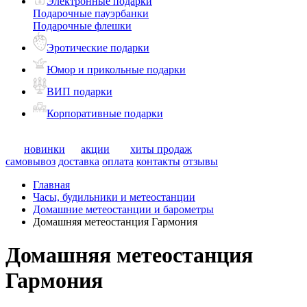
Электронные подарки
Подарочные пауэрбанки
Подарочные флешки
Эротические подарки
Юмор и прикольные подарки
ВИП подарки
Корпоративные подарки
новинки
акции
хиты продаж
самовывоз
доставка
оплата
контакты
отзывы
Главная
Часы, будильники и метеостанции
Домашние метеостанции и барометры
Домашняя метеостанция Гармония
Домашняя метеостанция
Гармония