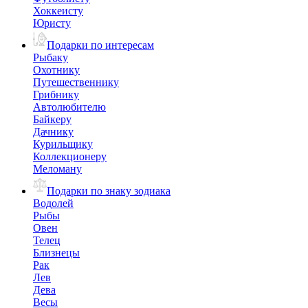
Хоккеисту
Юристу
Подарки по интересам
Рыбаку
Охотнику
Путешественнику
Грибнику
Автолюбителю
Байкеру
Дачнику
Курильщику
Коллекционеру
Меломану
Подарки по знаку зодиака
Водолей
Рыбы
Овен
Телец
Близнецы
Рак
Лев
Дева
Весы