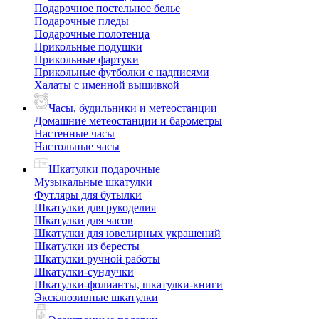
Подарочное постельное белье
Подарочные пледы
Подарочные полотенца
Прикольные подушки
Прикольные фартуки
Прикольные футболки с надписями
Халаты с именной вышивкой
Часы, будильники и метеостанции
Домашние метеостанции и барометры
Настенные часы
Настольные часы
Шкатулки подарочные
Музыкальные шкатулки
Футляры для бутылки
Шкатулки для рукоделия
Шкатулки для часов
Шкатулки для ювелирных украшений
Шкатулки из бересты
Шкатулки ручной работы
Шкатулки-сундучки
Шкатулки-фолианты, шкатулки-книги
Эксклюзивные шкатулки