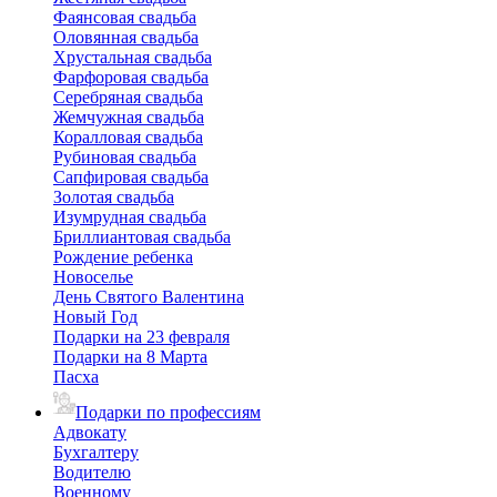
Фаянсовая свадьба
Оловянная свадьба
Хрустальная свадьба
Фарфоровая свадьба
Серебряная свадьба
Жемчужная свадьба
Коралловая свадьба
Рубиновая свадьба
Сапфировая свадьба
Золотая свадьба
Изумрудная свадьба
Бриллиантовая свадьба
Рождение ребенка
Новоселье
День Святого Валентина
Новый Год
Подарки на 23 февраля
Подарки на 8 Марта
Пасха
Подарки по профессиям
Адвокату
Бухгалтеру
Водителю
Военному