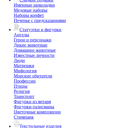
Именные шоколадки
Медовые наборы
Наборы конфет
Печенье с предсказаниями
Статуэтки и фигурки
Ангелы
Герои и персонажи
Дикие животные
Домашние животные
Известные личности
Люди
Матрешки
Мифология
Морские обитатели
Профессии
Птицы
Религия
Транспорт
Фигурки из янтаря
Фигурки-талисманы
Цветочные композиции
Стимпанк
Текстильные изделия