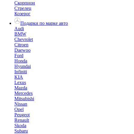
Скорпион
Стрелец
Козерог
Подарки по марке авто
Audi
BMW
Chevrolet
Citroen
Daewoo
Ford
Honda
Hyundai
Infiniti
KIA
Lexus
Mazda
Mercedes
Mitsubishi
Nissan
Opel
Peugeot
Renault
Skoda
Subaru