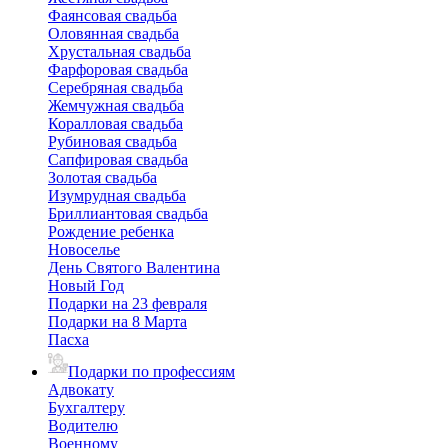
Фаянсовая свадьба
Оловянная свадьба
Хрустальная свадьба
Фарфоровая свадьба
Серебряная свадьба
Жемчужная свадьба
Коралловая свадьба
Рубиновая свадьба
Сапфировая свадьба
Золотая свадьба
Изумрудная свадьба
Бриллиантовая свадьба
Рождение ребенка
Новоселье
День Святого Валентина
Новый Год
Подарки на 23 февраля
Подарки на 8 Марта
Пасха
Подарки по профессиям
Адвокату
Бухгалтеру
Водителю
Военному