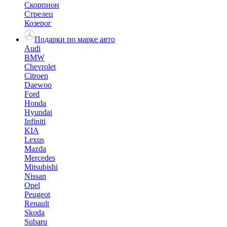
Скорпион
Стрелец
Козерог
Подарки по марке авто
Audi
BMW
Chevrolet
Citroen
Daewoo
Ford
Honda
Hyundai
Infiniti
KIA
Lexus
Mazda
Mercedes
Mitsubishi
Nissan
Opel
Peugeot
Renault
Skoda
Subaru