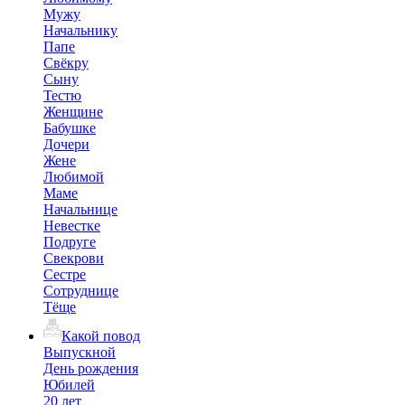
Мужу
Начальнику
Папе
Свёкру
Сыну
Тестю
Женщине
Бабушке
Дочери
Жене
Любимой
Маме
Начальнице
Невестке
Подруге
Свекрови
Сестре
Сотруднице
Тёще
Какой повод
Выпускной
День рождения
Юбилей
20 лет