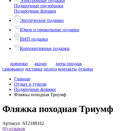
Электронные подарки
Подарочные пауэрбанки
Подарочные флешки
Эротические подарки
Юмор и прикольные подарки
ВИП подарки
Корпоративные подарки
новинки
акции
хиты продаж
самовывоз
доставка
оплата
контакты
отзывы
Главная
Отдых и туризм
Подарочные фляжки
Фляжка походная Триумф
Фляжка походная Триумф
Артикул:
AT2188162
(0)
отзывов