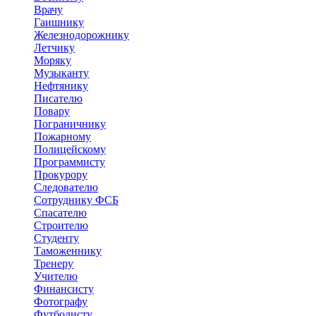
Врачу
Гаишнику
Железнодорожнику
Летчику
Моряку
Музыканту
Нефтянику
Писателю
Повару
Пограничнику
Пожарному
Полицейскому
Программисту
Прокурору
Следователю
Сотруднику ФСБ
Спасателю
Строителю
Студенту
Таможеннику
Тренеру
Учителю
Финансисту
Фотографу
Футболисту