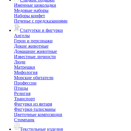
Именные шоколадки
Медовые наборы
Наборы конфет
Печенье с предсказаниями
Статуэтки и фигурки
Ангелы
Герои и персонажи
Дикие животные
Домашние животные
Известные личности
Люди
Матрешки
Мифология
Морские обитатели
Профессии
Птицы
Религия
Транспорт
Фигурки из янтаря
Фигурки-талисманы
Цветочные композиции
Стимпанк
Текстильные изделия