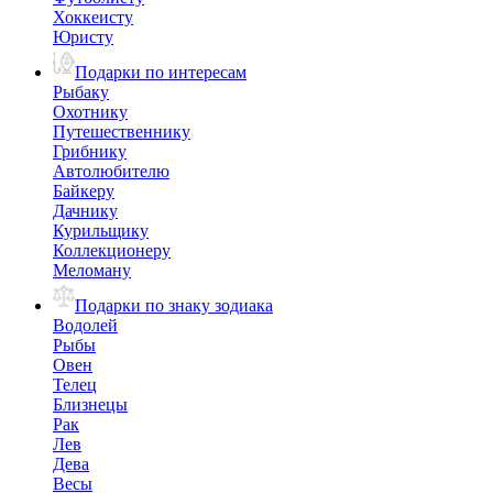
Хоккеисту
Юристу
Подарки по интересам
Рыбаку
Охотнику
Путешественнику
Грибнику
Автолюбителю
Байкеру
Дачнику
Курильщику
Коллекционеру
Меломану
Подарки по знаку зодиака
Водолей
Рыбы
Овен
Телец
Близнецы
Рак
Лев
Дева
Весы