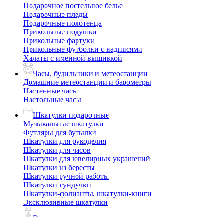
Подарочное постельное белье
Подарочные пледы
Подарочные полотенца
Прикольные подушки
Прикольные фартуки
Прикольные футболки с надписями
Халаты с именной вышивкой
Часы, будильники и метеостанции
Домашние метеостанции и барометры
Настенные часы
Настольные часы
Шкатулки подарочные
Музыкальные шкатулки
Футляры для бутылки
Шкатулки для рукоделия
Шкатулки для часов
Шкатулки для ювелирных украшений
Шкатулки из бересты
Шкатулки ручной работы
Шкатулки-сундучки
Шкатулки-фолианты, шкатулки-книги
Эксклюзивные шкатулки