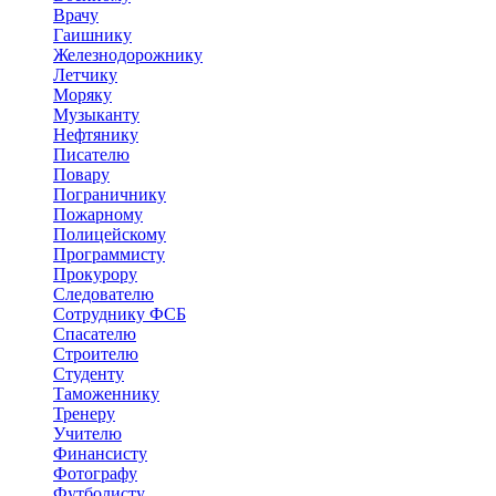
Врачу
Гаишнику
Железнодорожнику
Летчику
Моряку
Музыканту
Нефтянику
Писателю
Повару
Пограничнику
Пожарному
Полицейскому
Программисту
Прокурору
Следователю
Сотруднику ФСБ
Спасателю
Строителю
Студенту
Таможеннику
Тренеру
Учителю
Финансисту
Фотографу
Футболисту