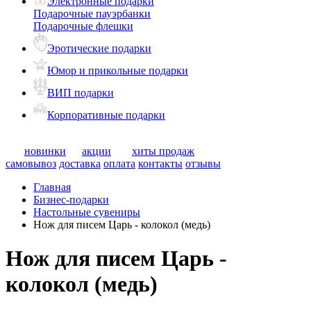
Электронные подарки
Подарочные пауэрбанки
Подарочные флешки
Эротические подарки
Юмор и прикольные подарки
ВИП подарки
Корпоративные подарки
новинки
акции
хиты продаж
самовывоз
доставка
оплата
контакты
отзывы
Главная
Бизнес-подарки
Настольные сувениры
Нож для писем Царь - колокол (медь)
Нож для писем Царь -
колокол (медь)