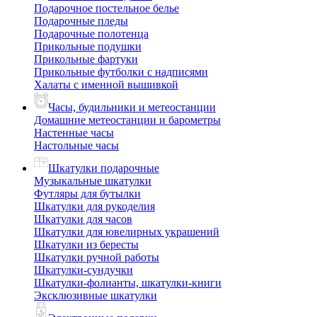
Подарочное постельное белье
Подарочные пледы
Подарочные полотенца
Прикольные подушки
Прикольные фартуки
Прикольные футболки с надписями
Халаты с именной вышивкой
Часы, будильники и метеостанции
Домашние метеостанции и барометры
Настенные часы
Настольные часы
Шкатулки подарочные
Музыкальные шкатулки
Футляры для бутылки
Шкатулки для рукоделия
Шкатулки для часов
Шкатулки для ювелирных украшений
Шкатулки из бересты
Шкатулки ручной работы
Шкатулки-сундучки
Шкатулки-фолианты, шкатулки-книги
Эксклюзивные шкатулки