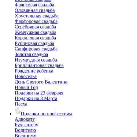
Фаянсовая свадьба
Оловянная свадьба
Хрустальная свадьба
Фарфоровая свадьба
Серебряная свадьба
Жемчужная свадьба
Коралловая свадьба
Рубиновая свадьба
Сапфировая свадьба
Золотая свадьба
Изумрудная свадьба
Бриллиантовая свадьба
Рождение ребенка
Новоселье
День Святого Валентина
Новый Год
Подарки на 23 февраля
Подарки на 8 Марта
Пасха
Подарки по профессиям
Адвокату
Бухгалтеру
Водителю
Военному