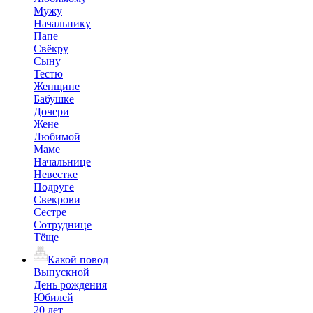
Мужу
Начальнику
Папе
Свёкру
Сыну
Тестю
Женщине
Бабушке
Дочери
Жене
Любимой
Маме
Начальнице
Невестке
Подруге
Свекрови
Сестре
Сотруднице
Тёще
Какой повод
Выпускной
День рождения
Юбилей
20 лет