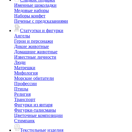
Именные шоколадки
Медовые наборы
Наборы конфет
Печенье с предсказаниями
Статуэтки и фигурки
Ангелы
Герои и персонажи
Дикие животные
Домашние животные
Известные личности
Люди
Матрешки
Мифология
Морские обитатели
Профессии
Птицы
Религия
Транспорт
Фигурки из янтаря
Фигурки-талисманы
Цветочные композиции
Стимпанк
Текстильные изделия