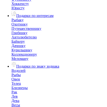
Хоккеисту
Юристу
Подарки по интересам
Рыбаку
Охотнику
Путешественнику
Грибнику
Автолюбителю
Байкеру
Дачнику
Курильщику
Коллекционеру
Меломану
Подарки по знаку зодиака
Водолей
Рыбы
Овен
Телец
Близнецы
Рак
Лев
Дева
Весы