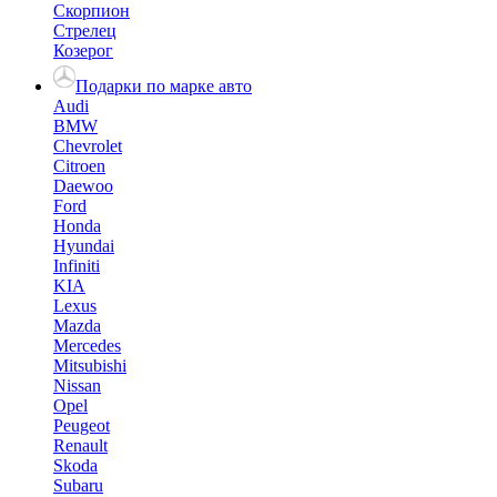
Скорпион
Стрелец
Козерог
Подарки по марке авто
Audi
BMW
Chevrolet
Citroen
Daewoo
Ford
Honda
Hyundai
Infiniti
KIA
Lexus
Mazda
Mercedes
Mitsubishi
Nissan
Opel
Peugeot
Renault
Skoda
Subaru