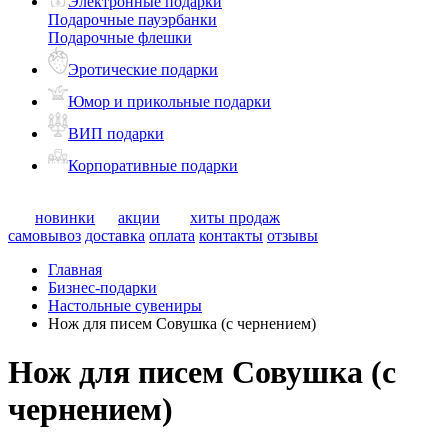
Электронные подарки
Подарочные пауэрбанки
Подарочные флешки
Эротические подарки
Юмор и прикольные подарки
ВИП подарки
Корпоративные подарки
новинки
акции
хиты продаж
самовывоз
доставка
оплата
контакты
отзывы
Главная
Бизнес-подарки
Настольные сувениры
Нож для писем Совушка (с чернением)
Нож для писем Совушка (с
чернением)