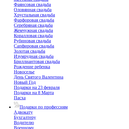
Фаянсовая свадьба
Оловянная свадьба
Хрустальная свадьба
Фарфоровая свадьба
Серебряная свадьба
Жемчужная свадьба
Коралловая свадьба
Рубиновая свадьба
Сапфировая свадьба
Золотая свадьба
Изумрудная свадьба
Бриллиантовая свадьба
Рождение ребенка
Новоселье
День Святого Валентина
Новый Год
Подарки на 23 февраля
Подарки на 8 Марта
Пасха
Подарки по профессиям
Адвокату
Бухгалтеру
Водителю
Военному