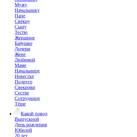
Мужу
Начальнику
Папе
Свёкру
Сыну
Тестю
Женщине
Бабушке
Дочери
Жене
Любимой
Маме
Начальнице
Невестке
Подруге
Свекрови
Сестре
Сотруднице
Тёще
Какой повод
Выпускной
День рождения
Юбилей
20 лет