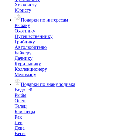
Хоккеисту
Юристу
Подарки по интересам
Рыбаку
Охотнику
Путешественнику
Грибнику
Автолюбителю
Байкеру
Дачнику
Курильщику
Коллекционеру
Меломану
Подарки по знаку зодиака
Водолей
Рыбы
Овен
Телец
Близнецы
Рак
Лев
Дева
Весы