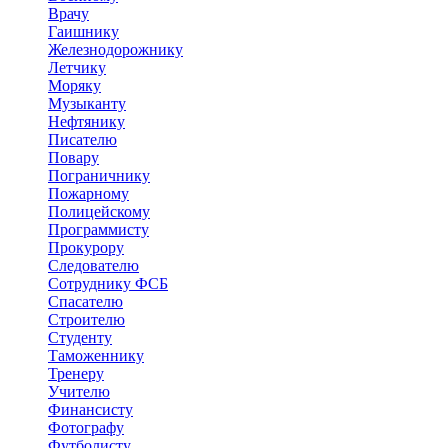
Врачу
Гаишнику
Железнодорожнику
Летчику
Моряку
Музыканту
Нефтянику
Писателю
Повару
Пограничнику
Пожарному
Полицейскому
Программисту
Прокурору
Следователю
Сотруднику ФСБ
Спасателю
Строителю
Студенту
Таможеннику
Тренеру
Учителю
Финансисту
Фотографу
Футболисту