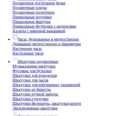
Подарочное постельное белье
Подарочные пледы
Подарочные полотенца
Прикольные подушки
Прикольные фартуки
Прикольные футболки с надписями
Халаты с именной вышивкой
Часы, будильники и метеостанции
Домашние метеостанции и барометры
Настенные часы
Настольные часы
Шкатулки подарочные
Музыкальные шкатулки
Футляры для бутылки
Шкатулки для рукоделия
Шкатулки для часов
Шкатулки для ювелирных украшений
Шкатулки из бересты
Шкатулки ручной работы
Шкатулки-сундучки
Шкатулки-фолианты, шкатулки-книги
Эксклюзивные шкатулки