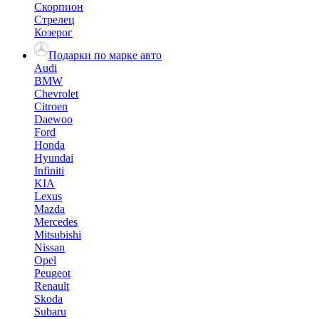
Скорпион
Стрелец
Козерог
Подарки по марке авто
Audi
BMW
Chevrolet
Citroen
Daewoo
Ford
Honda
Hyundai
Infiniti
KIA
Lexus
Mazda
Mercedes
Mitsubishi
Nissan
Opel
Peugeot
Renault
Skoda
Subaru