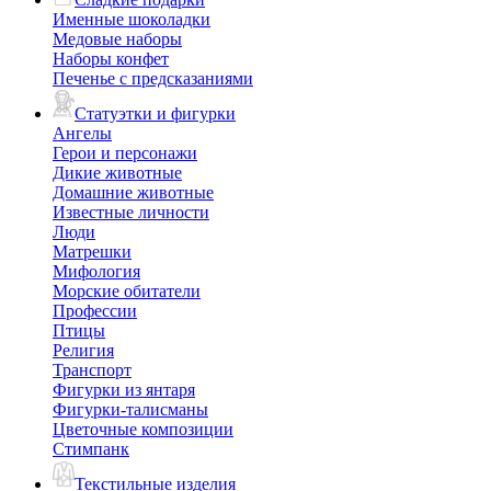
Именные шоколадки
Медовые наборы
Наборы конфет
Печенье с предсказаниями
Статуэтки и фигурки
Ангелы
Герои и персонажи
Дикие животные
Домашние животные
Известные личности
Люди
Матрешки
Мифология
Морские обитатели
Профессии
Птицы
Религия
Транспорт
Фигурки из янтаря
Фигурки-талисманы
Цветочные композиции
Стимпанк
Текстильные изделия