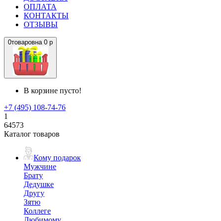
ОПЛАТА
КОНТАКТЫ
ОТЗЫВЫ
0
товаров
на
0 р
В корзине пусто!
+7 (495) 108-74-76
1
64573
Каталог товаров
Кому подарок
Мужчине
Брату
Дедушке
Другу
Зятю
Коллеге
Любимому