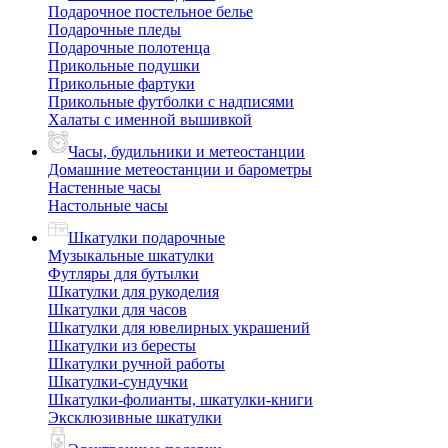
Подарочное постельное белье
Подарочные пледы
Подарочные полотенца
Прикольные подушки
Прикольные фартуки
Прикольные футболки с надписями
Халаты с именной вышивкой
Часы, будильники и метеостанции
Домашние метеостанции и барометры
Настенные часы
Настольные часы
Шкатулки подарочные
Музыкальные шкатулки
Футляры для бутылки
Шкатулки для рукоделия
Шкатулки для часов
Шкатулки для ювелирных украшений
Шкатулки из бересты
Шкатулки ручной работы
Шкатулки-сундучки
Шкатулки-фолианты, шкатулки-книги
Эксклюзивные шкатулки