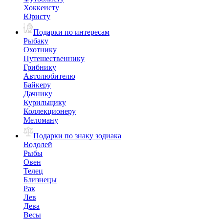
Хоккеисту
Юристу
Подарки по интересам
Рыбаку
Охотнику
Путешественнику
Грибнику
Автолюбителю
Байкеру
Дачнику
Курильщику
Коллекционеру
Меломану
Подарки по знаку зодиака
Водолей
Рыбы
Овен
Телец
Близнецы
Рак
Лев
Дева
Весы