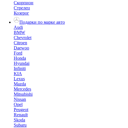
Скорпион
Стрелец
Козерог
Подарки по марке авто
Audi
BMW
Chevrolet
Citroen
Daewoo
Ford
Honda
Hyundai
Infiniti
KIA
Lexus
Mazda
Mercedes
Mitsubishi
Nissan
Opel
Peugeot
Renault
Skoda
Subaru