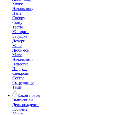
Мужу
Начальнику
Папе
Свёкру
Сыну
Тестю
Женщине
Бабушке
Дочери
Жене
Любимой
Маме
Начальнице
Невестке
Подруге
Свекрови
Сестре
Сотруднице
Тёще
Какой повод
Выпускной
День рождения
Юбилей
20 лет