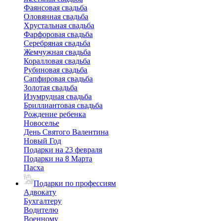
Фаянсовая свадьба
Оловянная свадьба
Хрустальная свадьба
Фарфоровая свадьба
Серебряная свадьба
Жемчужная свадьба
Коралловая свадьба
Рубиновая свадьба
Сапфировая свадьба
Золотая свадьба
Изумрудная свадьба
Бриллиантовая свадьба
Рождение ребенка
Новоселье
День Святого Валентина
Новый Год
Подарки на 23 февраля
Подарки на 8 Марта
Пасха
Подарки по профессиям
Адвокату
Бухгалтеру
Водителю
Военному