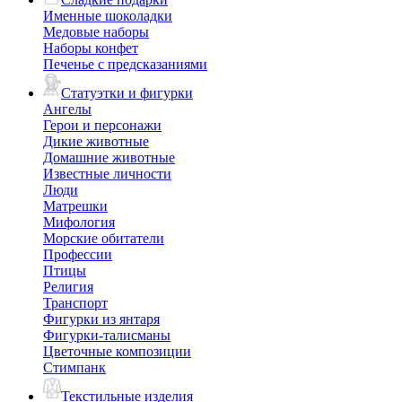
Именные шоколадки
Медовые наборы
Наборы конфет
Печенье с предсказаниями
Статуэтки и фигурки
Ангелы
Герои и персонажи
Дикие животные
Домашние животные
Известные личности
Люди
Матрешки
Мифология
Морские обитатели
Профессии
Птицы
Религия
Транспорт
Фигурки из янтаря
Фигурки-талисманы
Цветочные композиции
Стимпанк
Текстильные изделия