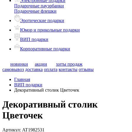
Электронные подарки
Подарочные пауэрбанки
Подарочные флешки
Эротические подарки
Юмор и прикольные подарки
ВИП подарки
Корпоративные подарки
новинки
акции
хиты продаж
самовывоз
доставка
оплата
контакты
отзывы
Главная
ВИП подарки
Декоративный столик Цветочек
Декоративный столик
Цветочек
Артикул:
AT1982531