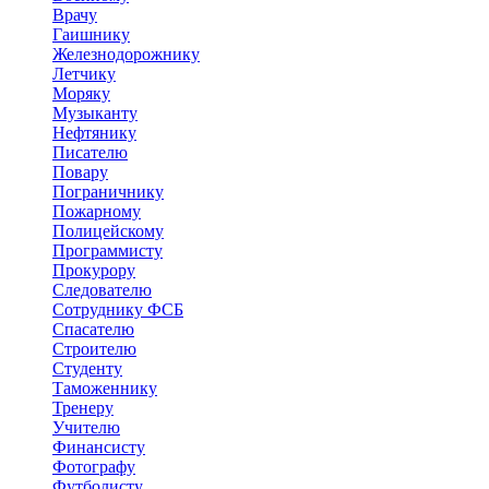
Врачу
Гаишнику
Железнодорожнику
Летчику
Моряку
Музыканту
Нефтянику
Писателю
Повару
Пограничнику
Пожарному
Полицейскому
Программисту
Прокурору
Следователю
Сотруднику ФСБ
Спасателю
Строителю
Студенту
Таможеннику
Тренеру
Учителю
Финансисту
Фотографу
Футболисту