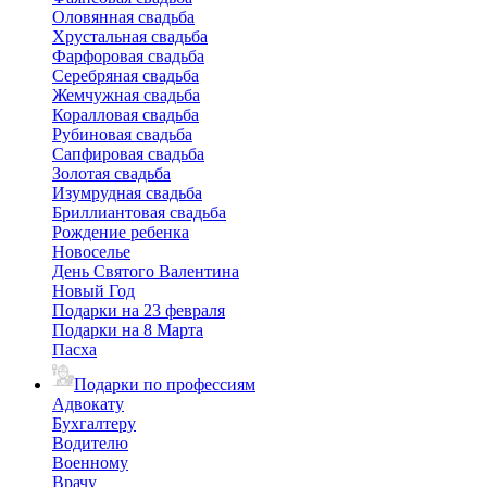
Оловянная свадьба
Хрустальная свадьба
Фарфоровая свадьба
Серебряная свадьба
Жемчужная свадьба
Коралловая свадьба
Рубиновая свадьба
Сапфировая свадьба
Золотая свадьба
Изумрудная свадьба
Бриллиантовая свадьба
Рождение ребенка
Новоселье
День Святого Валентина
Новый Год
Подарки на 23 февраля
Подарки на 8 Марта
Пасха
Подарки по профессиям
Адвокату
Бухгалтеру
Водителю
Военному
Врачу