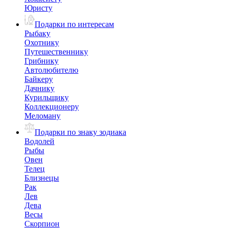
Юристу
Подарки по интересам
Рыбаку
Охотнику
Путешественнику
Грибнику
Автолюбителю
Байкеру
Дачнику
Курильщику
Коллекционеру
Меломану
Подарки по знаку зодиака
Водолей
Рыбы
Овен
Телец
Близнецы
Рак
Лев
Дева
Весы
Скорпион