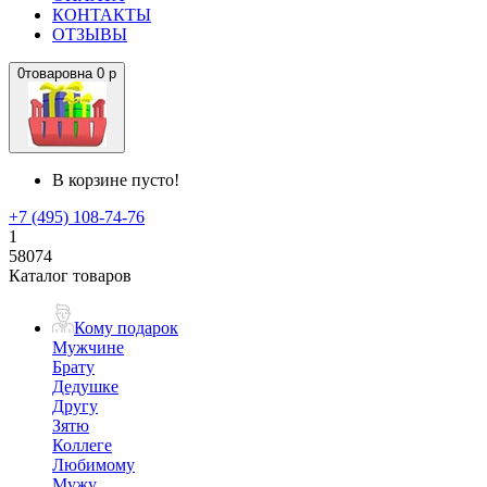
КОНТАКТЫ
ОТЗЫВЫ
0
товаров
на
0 р
В корзине пусто!
+7 (495) 108-74-76
1
58074
Каталог товаров
Кому подарок
Мужчине
Брату
Дедушке
Другу
Зятю
Коллеге
Любимому
Мужу