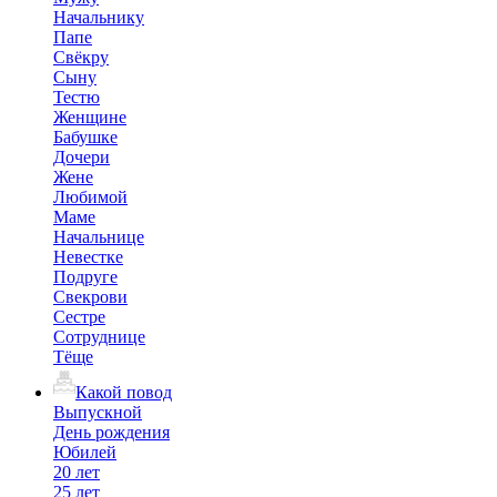
Начальнику
Папе
Свёкру
Сыну
Тестю
Женщине
Бабушке
Дочери
Жене
Любимой
Маме
Начальнице
Невестке
Подруге
Свекрови
Сестре
Сотруднице
Тёще
Какой повод
Выпускной
День рождения
Юбилей
20 лет
25 лет