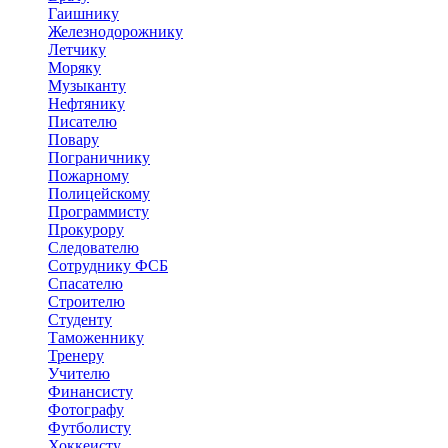
Гаишнику
Железнодорожнику
Летчику
Моряку
Музыканту
Нефтянику
Писателю
Повару
Пограничнику
Пожарному
Полицейскому
Программисту
Прокурору
Следователю
Сотруднику ФСБ
Спасателю
Строителю
Студенту
Таможеннику
Тренеру
Учителю
Финансисту
Фотографу
Футболисту
Хоккеисту