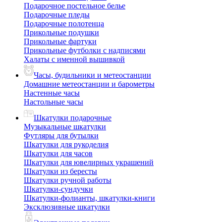
Подарочное постельное белье
Подарочные пледы
Подарочные полотенца
Прикольные подушки
Прикольные фартуки
Прикольные футболки с надписями
Халаты с именной вышивкой
Часы, будильники и метеостанции
Домашние метеостанции и барометры
Настенные часы
Настольные часы
Шкатулки подарочные
Музыкальные шкатулки
Футляры для бутылки
Шкатулки для рукоделия
Шкатулки для часов
Шкатулки для ювелирных украшений
Шкатулки из бересты
Шкатулки ручной работы
Шкатулки-сундучки
Шкатулки-фолианты, шкатулки-книги
Эксклюзивные шкатулки