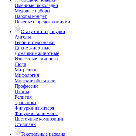
Именные шоколадки
Медовые наборы
Наборы конфет
Печенье с предсказаниями
Статуэтки и фигурки
Ангелы
Герои и персонажи
Дикие животные
Домашние животные
Известные личности
Люди
Матрешки
Мифология
Морские обитатели
Профессии
Птицы
Религия
Транспорт
Фигурки из янтаря
Фигурки-талисманы
Цветочные композиции
Стимпанк
Текстильные изделия