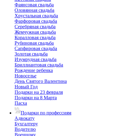
Фаянсовая свадьба
Оловянная свадьба
Хрустальная свадьба
Фарфоровая свадьба
Серебряная свадьба
Жемчужная свадьба
Коралловая свадьба
Рубиновая свадьба
Сапфировая свадьба
Золотая свадьба
Изумрудная свадьба
Бриллиантовая свадьба
Рождение ребенка
Новоселье
День Святого Валентина
Новый Год
Подарки на 23 февраля
Подарки на 8 Марта
Пасха
Подарки по профессиям
Адвокату
Бухгалтеру
Водителю
Военному