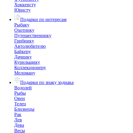
Хоккеисту
Юристу
Подарки по интересам
Рыбаку
Охотнику
Путешественнику
Грибнику
Автолюбителю
Байкеру
Дачнику
Курильщику
Коллекционеру
Меломану
Подарки по знаку зодиака
Водолей
Рыбы
Овен
Телец
Близнецы
Рак
Лев
Дева
Весы