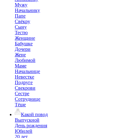
Мужу
Начальнику
Папе
Свёкру
Сыну
Тестю
Женщине
Бабушке
Дочери
Жене
Любимой
Маме
Начальнице
Невестке
Подруге
Свекрови
Сестре
Сотруднице
Тёще
Какой повод
Выпускной
День рождения
Юбилей
20 лет