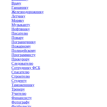
Врачу
Гаишнику
Железнодорожнику
Летчику
Моряку
Музыканту
Нефтянику
Писателю
Повару
Пограничнику
Пожарному
Полицейскому
Программисту
Прокурору
Следователю
Сотруднику ФСБ
Спасателю
Строителю
Студенту
Таможеннику
Тренеру
Учителю
Финансисту
Фотографу
Футболисту