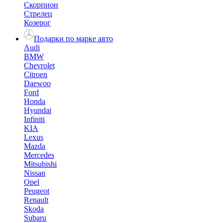
Скорпион
Стрелец
Козерог
Подарки по марке авто
Audi
BMW
Chevrolet
Citroen
Daewoo
Ford
Honda
Hyundai
Infiniti
KIA
Lexus
Mazda
Mercedes
Mitsubishi
Nissan
Opel
Peugeot
Renault
Skoda
Subaru