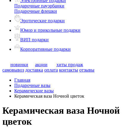
Электронные подарки
Подарочные пауэрбанки
Подарочные флешки
Эротические подарки
Юмор и прикольные подарки
ВИП подарки
Корпоративные подарки
новинки
акции
хиты продаж
самовывоз
доставка
оплата
контакты
отзывы
Главная
Подарочные вазы
Керамические вазы
Керамическая ваза Ночной цветок
Керамическая ваза Ночной
цветок