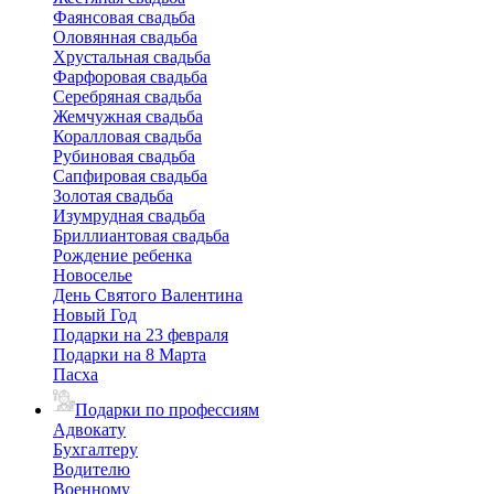
Фаянсовая свадьба
Оловянная свадьба
Хрустальная свадьба
Фарфоровая свадьба
Серебряная свадьба
Жемчужная свадьба
Коралловая свадьба
Рубиновая свадьба
Сапфировая свадьба
Золотая свадьба
Изумрудная свадьба
Бриллиантовая свадьба
Рождение ребенка
Новоселье
День Святого Валентина
Новый Год
Подарки на 23 февраля
Подарки на 8 Марта
Пасха
Подарки по профессиям
Адвокату
Бухгалтеру
Водителю
Военному