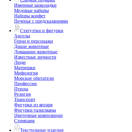
Именные шоколадки
Медовые наборы
Наборы конфет
Печенье с предсказаниями
Статуэтки и фигурки
Ангелы
Герои и персонажи
Дикие животные
Домашние животные
Известные личности
Люди
Матрешки
Мифология
Морские обитатели
Профессии
Птицы
Религия
Транспорт
Фигурки из янтаря
Фигурки-талисманы
Цветочные композиции
Стимпанк
Текстильные изделия