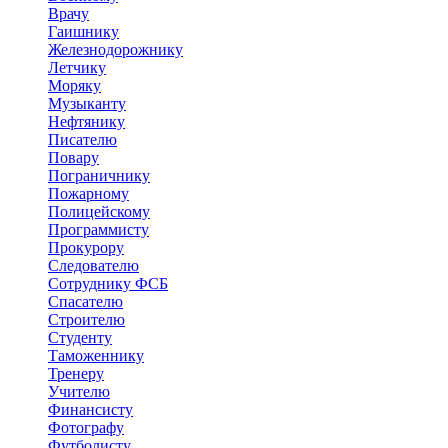
Врачу
Гаишнику
Железнодорожнику
Летчику
Моряку
Музыканту
Нефтянику
Писателю
Повару
Пограничнику
Пожарному
Полицейскому
Программисту
Прокурору
Следователю
Сотруднику ФСБ
Спасателю
Строителю
Студенту
Таможеннику
Тренеру
Учителю
Финансисту
Фотографу
Футболисту