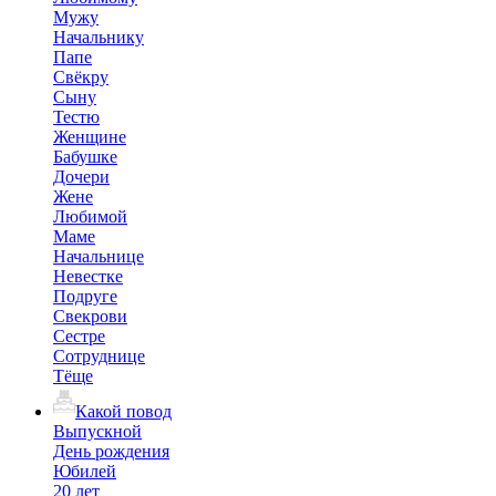
Мужу
Начальнику
Папе
Свёкру
Сыну
Тестю
Женщине
Бабушке
Дочери
Жене
Любимой
Маме
Начальнице
Невестке
Подруге
Свекрови
Сестре
Сотруднице
Тёще
Какой повод
Выпускной
День рождения
Юбилей
20 лет