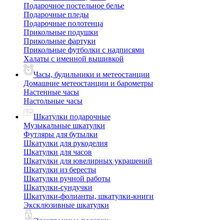
Подарочное постельное белье
Подарочные пледы
Подарочные полотенца
Прикольные подушки
Прикольные фартуки
Прикольные футболки с надписями
Халаты с именной вышивкой
Часы, будильники и метеостанции
Домашние метеостанции и барометры
Настенные часы
Настольные часы
Шкатулки подарочные
Музыкальные шкатулки
Футляры для бутылки
Шкатулки для рукоделия
Шкатулки для часов
Шкатулки для ювелирных украшений
Шкатулки из бересты
Шкатулки ручной работы
Шкатулки-сундучки
Шкатулки-фолианты, шкатулки-книги
Эксклюзивные шкатулки