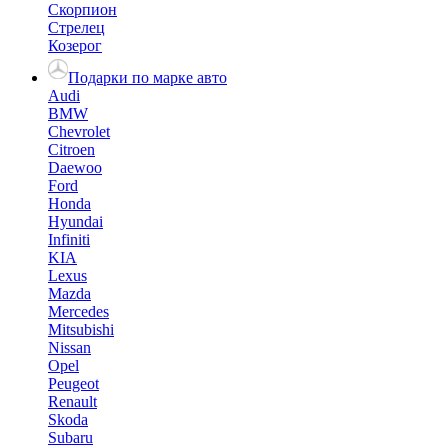
Скорпион
Стрелец
Козерог
Подарки по марке авто
Audi
BMW
Chevrolet
Citroen
Daewoo
Ford
Honda
Hyundai
Infiniti
KIA
Lexus
Mazda
Mercedes
Mitsubishi
Nissan
Opel
Peugeot
Renault
Skoda
Subaru