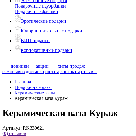
Электронные подарки
Подарочные пауэрбанки
Подарочные флешки
Эротические подарки
Юмор и прикольные подарки
ВИП подарки
Корпоративные подарки
новинки
акции
хиты продаж
самовывоз
доставка
оплата
контакты
отзывы
Главная
Подарочные вазы
Керамические вазы
Керамическая ваза Кураж
Керамическая ваза Кураж
Артикул:
RK339621
(0)
отзывов