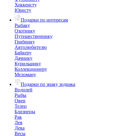
Хоккеисту
Юристу
Подарки по интересам
Рыбаку
Охотнику
Путешественнику
Грибнику
Автолюбителю
Байкеру
Дачнику
Курильщику
Коллекционеру
Меломану
Подарки по знаку зодиака
Водолей
Рыбы
Овен
Телец
Близнецы
Рак
Лев
Дева
Весы