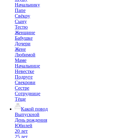
Начальнику
Папе
Свёкру
Сыну
Тестю
Женщине
Бабушке
Дочери
Жене
Любимой
Маме
Начальнице
Невестке
Подруге
Свекрови
Сестре
Сотруднице
Тёще
Какой повод
Выпускной
День рождения
Юбилей
20 лет
25 лет