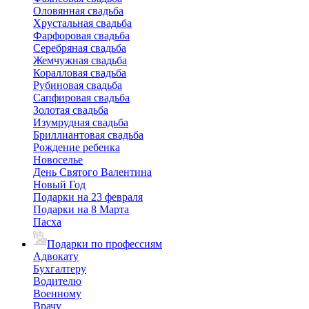
Оловянная свадьба
Хрустальная свадьба
Фарфоровая свадьба
Серебряная свадьба
Жемчужная свадьба
Коралловая свадьба
Рубиновая свадьба
Сапфировая свадьба
Золотая свадьба
Изумрудная свадьба
Бриллиантовая свадьба
Рождение ребенка
Новоселье
День Святого Валентина
Новый Год
Подарки на 23 февраля
Подарки на 8 Марта
Пасха
Подарки по профессиям
Адвокату
Бухгалтеру
Водителю
Военному
Врачу