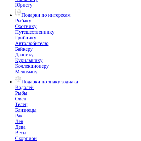
Юристу
Подарки по интересам
Рыбаку
Охотнику
Путешественнику
Грибнику
Автолюбителю
Байкеру
Дачнику
Курильщику
Коллекционеру
Меломану
Подарки по знаку зодиака
Водолей
Рыбы
Овен
Телец
Близнецы
Рак
Лев
Дева
Весы
Скорпион