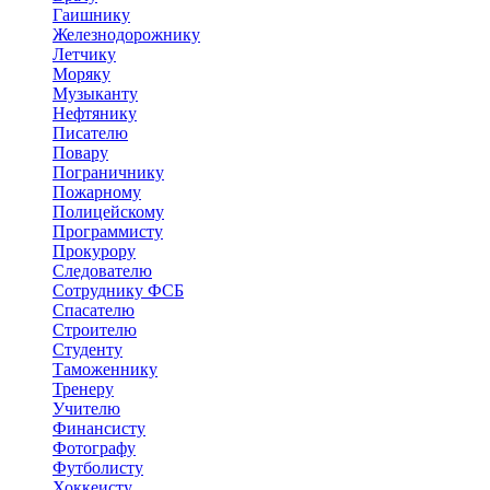
Гаишнику
Железнодорожнику
Летчику
Моряку
Музыканту
Нефтянику
Писателю
Повару
Пограничнику
Пожарному
Полицейскому
Программисту
Прокурору
Следователю
Сотруднику ФСБ
Спасателю
Строителю
Студенту
Таможеннику
Тренеру
Учителю
Финансисту
Фотографу
Футболисту
Хоккеисту