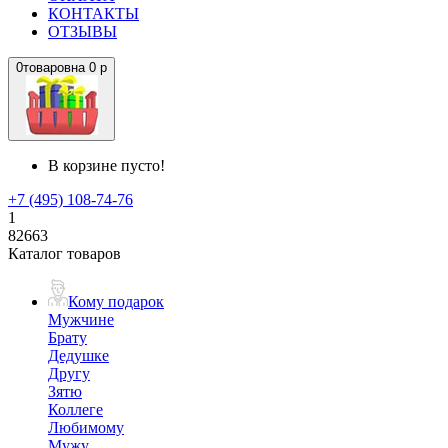
КОНТАКТЫ
ОТЗЫВЫ
0
товаров
на
0 р
В корзине пусто!
+7 (495) 108-74-76
1
82663
Каталог товаров
Кому подарок
Мужчине
Брату
Дедушке
Другу
Зятю
Коллеге
Любимому
Мужу