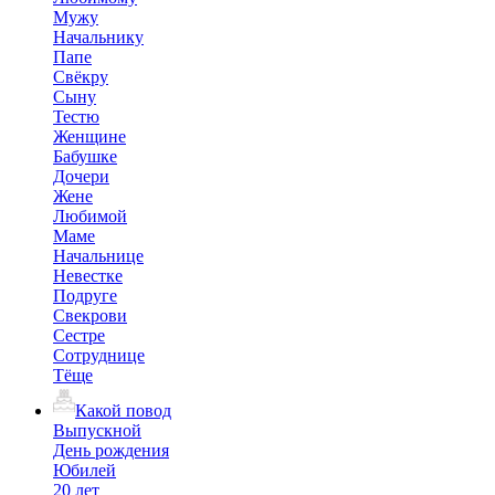
Мужу
Начальнику
Папе
Свёкру
Сыну
Тестю
Женщине
Бабушке
Дочери
Жене
Любимой
Маме
Начальнице
Невестке
Подруге
Свекрови
Сестре
Сотруднице
Тёще
Какой повод
Выпускной
День рождения
Юбилей
20 лет