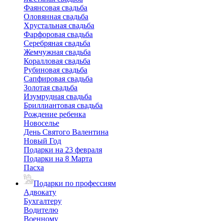
Фаянсовая свадьба
Оловянная свадьба
Хрустальная свадьба
Фарфоровая свадьба
Серебряная свадьба
Жемчужная свадьба
Коралловая свадьба
Рубиновая свадьба
Сапфировая свадьба
Золотая свадьба
Изумрудная свадьба
Бриллиантовая свадьба
Рождение ребенка
Новоселье
День Святого Валентина
Новый Год
Подарки на 23 февраля
Подарки на 8 Марта
Пасха
Подарки по профессиям
Адвокату
Бухгалтеру
Водителю
Военному