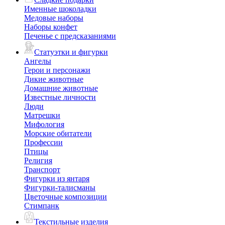
Именные шоколадки
Медовые наборы
Наборы конфет
Печенье с предсказаниями
Статуэтки и фигурки
Ангелы
Герои и персонажи
Дикие животные
Домашние животные
Известные личности
Люди
Матрешки
Мифология
Морские обитатели
Профессии
Птицы
Религия
Транспорт
Фигурки из янтаря
Фигурки-талисманы
Цветочные композиции
Стимпанк
Текстильные изделия