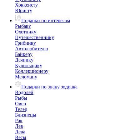
Хоккеисту
Юристу
Подарки по интересам
Рыбаку
Охотнику
Путешественнику
Грибнику
Автолюбителю
Байкеру
Дачнику
Курильщику
Коллекционеру
Меломану
Подарки по знаку зодиака
Водолей
Рыбы
Овен
Телец
Близнецы
Рак
Лев
Дева
Весы