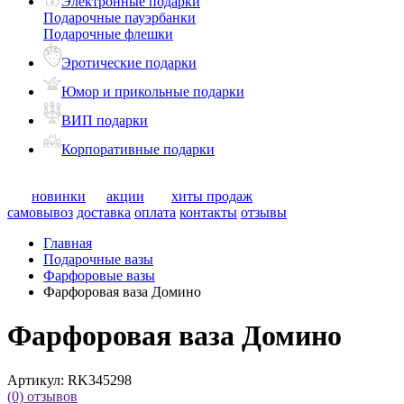
Электронные подарки
Подарочные пауэрбанки
Подарочные флешки
Эротические подарки
Юмор и прикольные подарки
ВИП подарки
Корпоративные подарки
новинки
акции
хиты продаж
самовывоз
доставка
оплата
контакты
отзывы
Главная
Подарочные вазы
Фарфоровые вазы
Фарфоровая ваза Домино
Фарфоровая ваза Домино
Артикул:
RK345298
(0)
отзывов