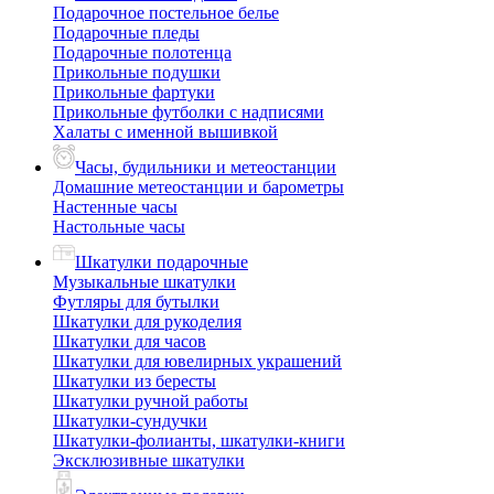
Подарочное постельное белье
Подарочные пледы
Подарочные полотенца
Прикольные подушки
Прикольные фартуки
Прикольные футболки с надписями
Халаты с именной вышивкой
Часы, будильники и метеостанции
Домашние метеостанции и барометры
Настенные часы
Настольные часы
Шкатулки подарочные
Музыкальные шкатулки
Футляры для бутылки
Шкатулки для рукоделия
Шкатулки для часов
Шкатулки для ювелирных украшений
Шкатулки из бересты
Шкатулки ручной работы
Шкатулки-сундучки
Шкатулки-фолианты, шкатулки-книги
Эксклюзивные шкатулки