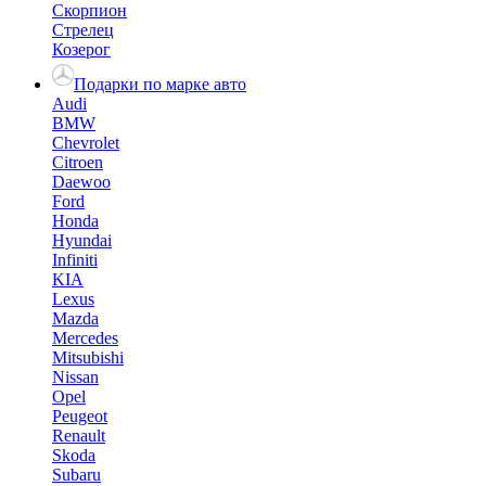
Скорпион
Стрелец
Козерог
Подарки по марке авто
Audi
BMW
Chevrolet
Citroen
Daewoo
Ford
Honda
Hyundai
Infiniti
KIA
Lexus
Mazda
Mercedes
Mitsubishi
Nissan
Opel
Peugeot
Renault
Skoda
Subaru