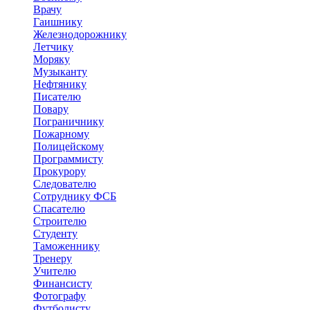
Врачу
Гаишнику
Железнодорожнику
Летчику
Моряку
Музыканту
Нефтянику
Писателю
Повару
Пограничнику
Пожарному
Полицейскому
Программисту
Прокурору
Следователю
Сотруднику ФСБ
Спасателю
Строителю
Студенту
Таможеннику
Тренеру
Учителю
Финансисту
Фотографу
Футболисту