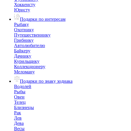
Хоккеисту
Юристу
Подарки по интересам
Рыбаку
Охотнику
Путешественнику
Грибнику
Автолюбителю
Байкеру
Дачнику
Курильщику
Коллекционеру
Меломану
Подарки по знаку зодиака
Водолей
Рыбы
Овен
Телец
Близнецы
Рак
Лев
Дева
Весы