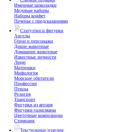
Именные шоколадки
Медовые наборы
Наборы конфет
Печенье с предсказаниями
Статуэтки и фигурки
Ангелы
Герои и персонажи
Дикие животные
Домашние животные
Известные личности
Люди
Матрешки
Мифология
Морские обитатели
Профессии
Птицы
Религия
Транспорт
Фигурки из янтаря
Фигурки-талисманы
Цветочные композиции
Стимпанк
Текстильные изделия