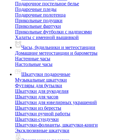
Подарочное постельное белье
Подарочные пледы
Подарочные полотенца
Прикольные подушки
Прикольные фартуки
Прикольные футболки с надписями
Халаты с именной вышивкой
Часы, будильники и метеостанции
Домашние метеостанции и барометры
Настенные часы
Настольные часы
Шкатулки подарочные
Музыкальные шкатулки
Футляры для бутылки
Шкатулки для рукоделия
Шкатулки для часов
Шкатулки для ювелирных украшений
Шкатулки из бересты
Шкатулки ручной работы
Шкатулки-сундучки
Шкатулки-фолианты, шкатулки-книги
Эксклюзивные шкатулки