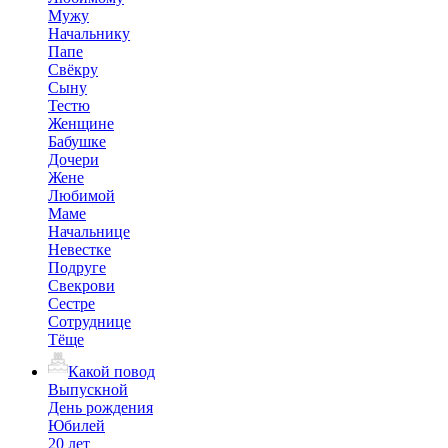
Мужу
Начальнику
Папе
Свёкру
Сыну
Тестю
Женщине
Бабушке
Дочери
Жене
Любимой
Маме
Начальнице
Невестке
Подруге
Свекрови
Сестре
Сотруднице
Тёще
Какой повод
Выпускной
День рождения
Юбилей
20 лет