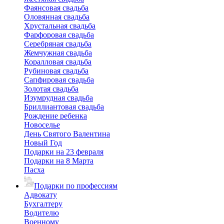
Фаянсовая свадьба
Оловянная свадьба
Хрустальная свадьба
Фарфоровая свадьба
Серебряная свадьба
Жемчужная свадьба
Коралловая свадьба
Рубиновая свадьба
Сапфировая свадьба
Золотая свадьба
Изумрудная свадьба
Бриллиантовая свадьба
Рождение ребенка
Новоселье
День Святого Валентина
Новый Год
Подарки на 23 февраля
Подарки на 8 Марта
Пасха
Подарки по профессиям
Адвокату
Бухгалтеру
Водителю
Военному