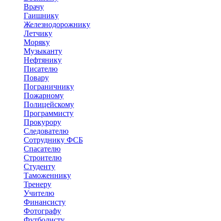
Врачу
Гаишнику
Железнодорожнику
Летчику
Моряку
Музыканту
Нефтянику
Писателю
Повару
Пограничнику
Пожарному
Полицейскому
Программисту
Прокурору
Следователю
Сотруднику ФСБ
Спасателю
Строителю
Студенту
Таможеннику
Тренеру
Учителю
Финансисту
Фотографу
Футболисту