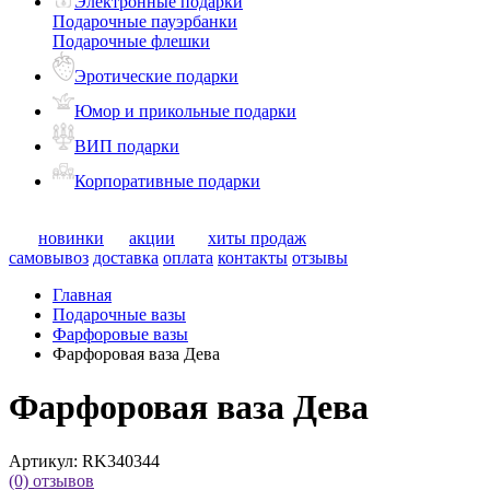
Электронные подарки
Подарочные пауэрбанки
Подарочные флешки
Эротические подарки
Юмор и прикольные подарки
ВИП подарки
Корпоративные подарки
новинки
акции
хиты продаж
самовывоз
доставка
оплата
контакты
отзывы
Главная
Подарочные вазы
Фарфоровые вазы
Фарфоровая ваза Дева
Фарфоровая ваза Дева
Артикул:
RK340344
(0)
отзывов