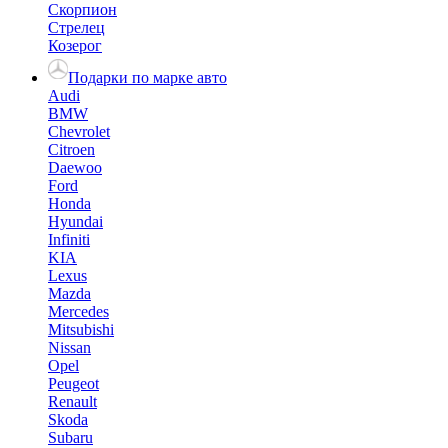
Скорпион
Стрелец
Козерог
Подарки по марке авто
Audi
BMW
Chevrolet
Citroen
Daewoo
Ford
Honda
Hyundai
Infiniti
KIA
Lexus
Mazda
Mercedes
Mitsubishi
Nissan
Opel
Peugeot
Renault
Skoda
Subaru