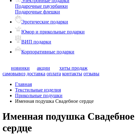
Электронные подарки
Подарочные пауэрбанки
Подарочные флешки
Эротические подарки
Юмор и прикольные подарки
ВИП подарки
Корпоративные подарки
новинки
акции
хиты продаж
самовывоз
доставка
оплата
контакты
отзывы
Главная
Текстильные изделия
Прикольные подушки
Именная подушка Свадебное сердце
Именная подушка Свадебное
сердце