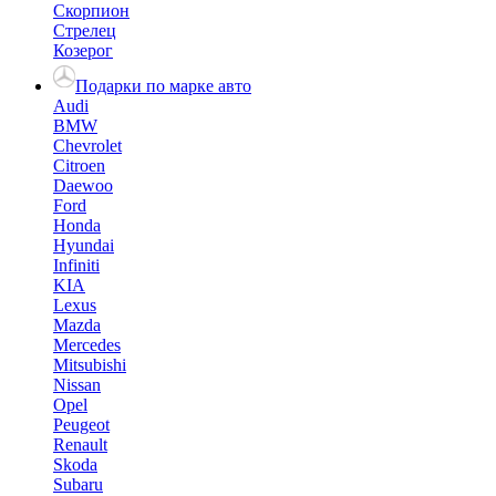
Скорпион
Стрелец
Козерог
Подарки по марке авто
Audi
BMW
Chevrolet
Citroen
Daewoo
Ford
Honda
Hyundai
Infiniti
KIA
Lexus
Mazda
Mercedes
Mitsubishi
Nissan
Opel
Peugeot
Renault
Skoda
Subaru