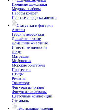
Именные шоколадки
Медовые наборы
Наборы конфет
Печенье с предсказаниями
Статуэтки и фигурки
Ангелы
Герои и персонажи
Дикие животные
Домашние животные
Известные личности
Люди
Матрешки
Мифология
Морские обитатели
Профессии
Птицы
Религия
Транспорт
Фигурки из янтаря
Фигурки-талисманы
Цветочные композиции
Стимпанк
Текстильные изделия