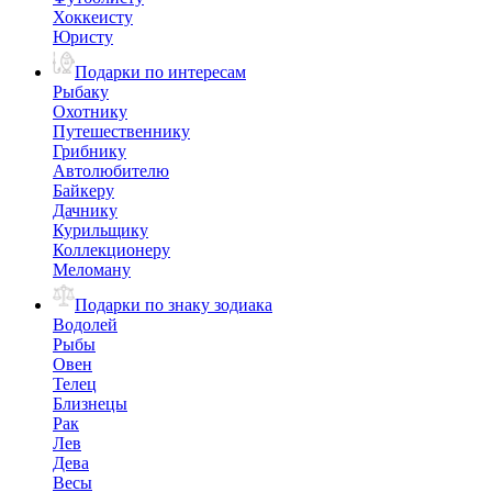
Хоккеисту
Юристу
Подарки по интересам
Рыбаку
Охотнику
Путешественнику
Грибнику
Автолюбителю
Байкеру
Дачнику
Курильщику
Коллекционеру
Меломану
Подарки по знаку зодиака
Водолей
Рыбы
Овен
Телец
Близнецы
Рак
Лев
Дева
Весы