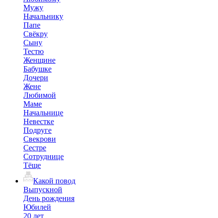
Мужу
Начальнику
Папе
Свёкру
Сыну
Тестю
Женщине
Бабушке
Дочери
Жене
Любимой
Маме
Начальнице
Невестке
Подруге
Свекрови
Сестре
Сотруднице
Тёще
Какой повод
Выпускной
День рождения
Юбилей
20 лет