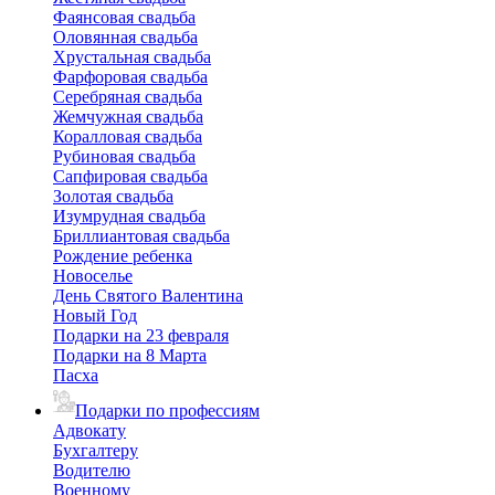
Фаянсовая свадьба
Оловянная свадьба
Хрустальная свадьба
Фарфоровая свадьба
Серебряная свадьба
Жемчужная свадьба
Коралловая свадьба
Рубиновая свадьба
Сапфировая свадьба
Золотая свадьба
Изумрудная свадьба
Бриллиантовая свадьба
Рождение ребенка
Новоселье
День Святого Валентина
Новый Год
Подарки на 23 февраля
Подарки на 8 Марта
Пасха
Подарки по профессиям
Адвокату
Бухгалтеру
Водителю
Военному