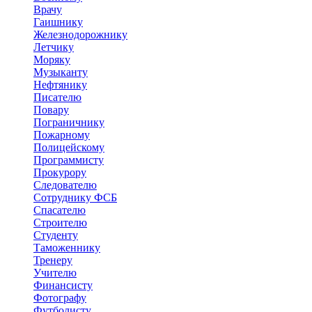
Врачу
Гаишнику
Железнодорожнику
Летчику
Моряку
Музыканту
Нефтянику
Писателю
Повару
Пограничнику
Пожарному
Полицейскому
Программисту
Прокурору
Следователю
Сотруднику ФСБ
Спасателю
Строителю
Студенту
Таможеннику
Тренеру
Учителю
Финансисту
Фотографу
Футболисту