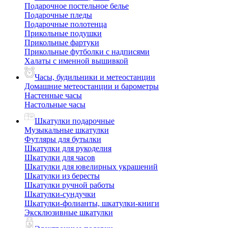
Подарочное постельное белье
Подарочные пледы
Подарочные полотенца
Прикольные подушки
Прикольные фартуки
Прикольные футболки с надписями
Халаты с именной вышивкой
Часы, будильники и метеостанции
Домашние метеостанции и барометры
Настенные часы
Настольные часы
Шкатулки подарочные
Музыкальные шкатулки
Футляры для бутылки
Шкатулки для рукоделия
Шкатулки для часов
Шкатулки для ювелирных украшений
Шкатулки из бересты
Шкатулки ручной работы
Шкатулки-сундучки
Шкатулки-фолианты, шкатулки-книги
Эксклюзивные шкатулки