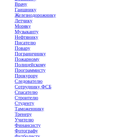
Врачу
Гаишнику
Железнодорожнику
Летчику
Моряку
Музыканту
Нефтянику
Писателю
Повару
Пограничнику
Пожарному
Полицейскому
Программисту
Прокурору
Следователю
Сотруднику ФСБ
Спасателю
Строителю
Студенту
Таможеннику
Тренеру
Учителю
Финансисту
Фотографу
Футболисту