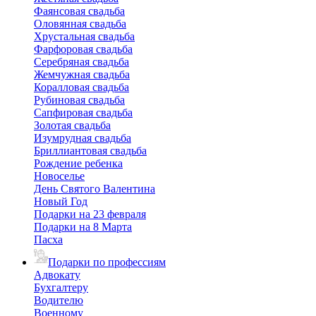
Фаянсовая свадьба
Оловянная свадьба
Хрустальная свадьба
Фарфоровая свадьба
Серебряная свадьба
Жемчужная свадьба
Коралловая свадьба
Рубиновая свадьба
Сапфировая свадьба
Золотая свадьба
Изумрудная свадьба
Бриллиантовая свадьба
Рождение ребенка
Новоселье
День Святого Валентина
Новый Год
Подарки на 23 февраля
Подарки на 8 Марта
Пасха
Подарки по профессиям
Адвокату
Бухгалтеру
Водителю
Военному