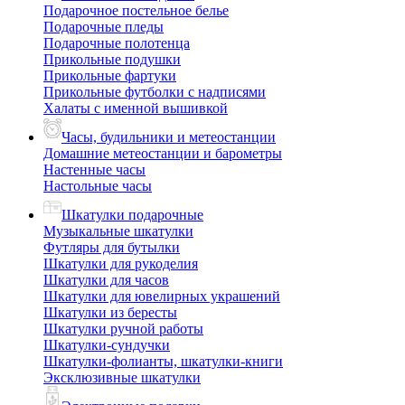
Подарочное постельное белье
Подарочные пледы
Подарочные полотенца
Прикольные подушки
Прикольные фартуки
Прикольные футболки с надписями
Халаты с именной вышивкой
Часы, будильники и метеостанции
Домашние метеостанции и барометры
Настенные часы
Настольные часы
Шкатулки подарочные
Музыкальные шкатулки
Футляры для бутылки
Шкатулки для рукоделия
Шкатулки для часов
Шкатулки для ювелирных украшений
Шкатулки из бересты
Шкатулки ручной работы
Шкатулки-сундучки
Шкатулки-фолианты, шкатулки-книги
Эксклюзивные шкатулки