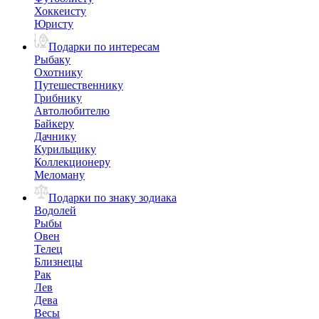
Хоккеисту
Юристу
Подарки по интересам
Рыбаку
Охотнику
Путешественнику
Грибнику
Автолюбителю
Байкеру
Дачнику
Курильщику
Коллекционеру
Меломану
Подарки по знаку зодиака
Водолей
Рыбы
Овен
Телец
Близнецы
Рак
Лев
Дева
Весы