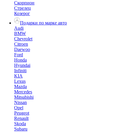
Скорпион
Стрелец
Козерог
Подарки по марке авто
Audi
BMW
Chevrolet
Citroen
Daewoo
Ford
Honda
Hyundai
Infiniti
KIA
Lexus
Mazda
Mercedes
Mitsubishi
Nissan
Opel
Peugeot
Renault
Skoda
Subaru