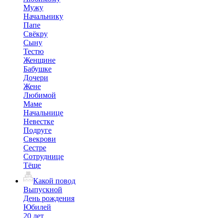
Мужу
Начальнику
Папе
Свёкру
Сыну
Тестю
Женщине
Бабушке
Дочери
Жене
Любимой
Маме
Начальнице
Невестке
Подруге
Свекрови
Сестре
Сотруднице
Тёще
Какой повод
Выпускной
День рождения
Юбилей
20 лет