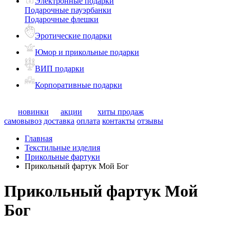
Электронные подарки
Подарочные пауэрбанки
Подарочные флешки
Эротические подарки
Юмор и прикольные подарки
ВИП подарки
Корпоративные подарки
новинки
акции
хиты продаж
самовывоз
доставка
оплата
контакты
отзывы
Главная
Текстильные изделия
Прикольные фартуки
Прикольный фартук Мой Бог
Прикольный фартук Мой
Бог