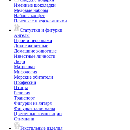
Именные шоколадки
Медовые наборы
Наборы конфет
Печенье с предсказаниями
Статуэтки и фигурки
Ангелы
Герои и персонажи
Дикие животные
Домашние животные
Известные личности
Люди
Матрешки
Мифология
Морские обитатели
Профессии
Птицы
Религия
Транспорт
Фигурки из янтаря
Фигурки-талисманы
Цветочные композиции
Стимпанк
Текстильные изделия