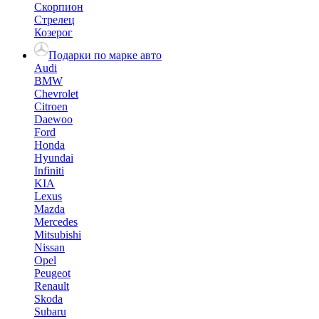
Скорпион
Стрелец
Козерог
Подарки по марке авто
Audi
BMW
Chevrolet
Citroen
Daewoo
Ford
Honda
Hyundai
Infiniti
KIA
Lexus
Mazda
Mercedes
Mitsubishi
Nissan
Opel
Peugeot
Renault
Skoda
Subaru