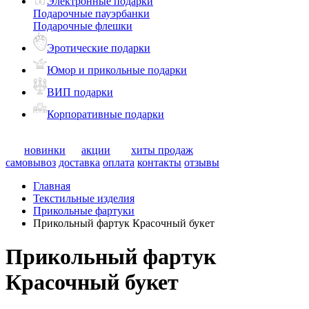
Электронные подарки
Подарочные пауэрбанки
Подарочные флешки
Эротические подарки
Юмор и прикольные подарки
ВИП подарки
Корпоративные подарки
новинки
акции
хиты продаж
самовывоз
доставка
оплата
контакты
отзывы
Главная
Текстильные изделия
Прикольные фартуки
Прикольный фартук Красочный букет
Прикольный фартук
Красочный букет