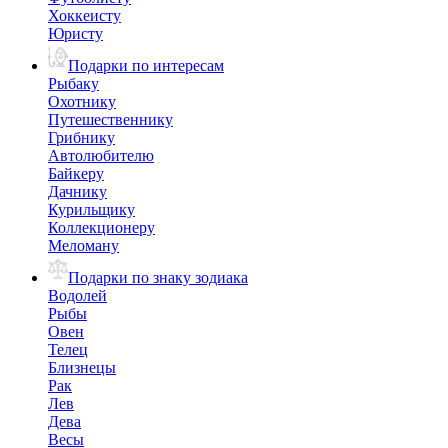
Хоккеисту
Юристу
Подарки по интересам
Рыбаку
Охотнику
Путешественнику
Грибнику
Автолюбителю
Байкеру
Дачнику
Курильщику
Коллекционеру
Меломану
Подарки по знаку зодиака
Водолей
Рыбы
Овен
Телец
Близнецы
Рак
Лев
Дева
Весы