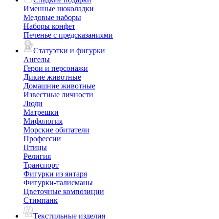
Именные шоколадки
Медовые наборы
Наборы конфет
Печенье с предсказаниями
Статуэтки и фигурки
Ангелы
Герои и персонажи
Дикие животные
Домашние животные
Известные личности
Люди
Матрешки
Мифология
Морские обитатели
Профессии
Птицы
Религия
Транспорт
Фигурки из янтаря
Фигурки-талисманы
Цветочные композиции
Стимпанк
Текстильные изделия