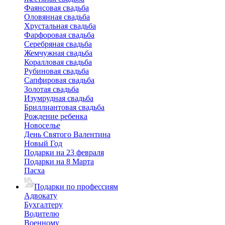
Фаянсовая свадьба
Оловянная свадьба
Хрустальная свадьба
Фарфоровая свадьба
Серебряная свадьба
Жемчужная свадьба
Коралловая свадьба
Рубиновая свадьба
Сапфировая свадьба
Золотая свадьба
Изумрудная свадьба
Бриллиантовая свадьба
Рождение ребенка
Новоселье
День Святого Валентина
Новый Год
Подарки на 23 февраля
Подарки на 8 Марта
Пасха
Подарки по профессиям
Адвокату
Бухгалтеру
Водителю
Военному