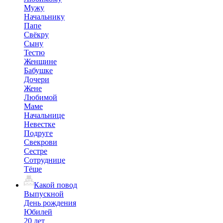
Мужу
Начальнику
Папе
Свёкру
Сыну
Тестю
Женщине
Бабушке
Дочери
Жене
Любимой
Маме
Начальнице
Невестке
Подруге
Свекрови
Сестре
Сотруднице
Тёще
Какой повод
Выпускной
День рождения
Юбилей
20 лет