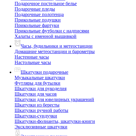
Подарочное постельное белье
Подарочные пледы
Подарочные полотенца
Прикольные подушки
Прикольные фартуки
Прикольные футболки с надписями
Халаты с именной вышивкой
Часы, будильники и метеостанции
Домашние метеостанции и барометры
Настенные часы
Настольные часы
Шкатулки подарочные
Музыкальные шкатулки
Футляры для бутылки
Шкатулки для рукоделия
Шкатулки для часов
Шкатулки для ювелирных украшений
Шкатулки из бересты
Шкатулки ручной работы
Шкатулки-сундучки
Шкатулки-фолианты, шкатулки-книги
Эксклюзивные шкатулки