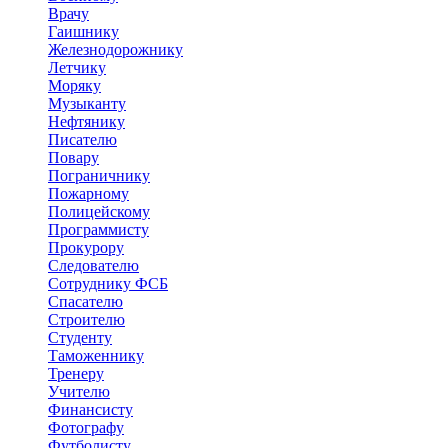
Врачу
Гаишнику
Железнодорожнику
Летчику
Моряку
Музыканту
Нефтянику
Писателю
Повару
Пограничнику
Пожарному
Полицейскому
Программисту
Прокурору
Следователю
Сотруднику ФСБ
Спасателю
Строителю
Студенту
Таможеннику
Тренеру
Учителю
Финансисту
Фотографу
Футболисту