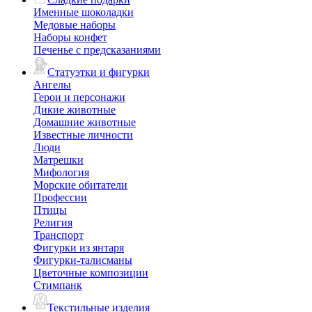
Именные шоколадки
Медовые наборы
Наборы конфет
Печенье с предсказаниями
Статуэтки и фигурки
Ангелы
Герои и персонажи
Дикие животные
Домашние животные
Известные личности
Люди
Матрешки
Мифология
Морские обитатели
Профессии
Птицы
Религия
Транспорт
Фигурки из янтаря
Фигурки-талисманы
Цветочные композиции
Стимпанк
Текстильные изделия