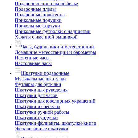
Подарочное постельное белье
Подарочные пледы
Подарочные полотенца
Прикольные подушки
Прикольные фартуки
Прикольные футболки с надписями
Халаты с именной вышивкой
Часы, будильники и метеостанции
Домашние метеостанции и барометры
Настенные часы
Настольные часы
Шкатулки подарочные
Музыкальные шкатулки
Футляры для бутылки
Шкатулки для рукоделия
Шкатулки для часов
Шкатулки для ювелирных украшений
Шкатулки из бересты
Шкатулки ручной работы
Шкатулки-сундучки
Шкатулки-фолианты, шкатулки-книги
Эксклюзивные шкатулки