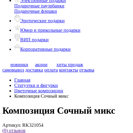
Электронные подарки
Подарочные пауэрбанки
Подарочные флешки
Эротические подарки
Юмор и прикольные подарки
ВИП подарки
Корпоративные подарки
новинки
акции
хиты продаж
самовывоз
доставка
оплата
контакты
отзывы
Главная
Статуэтки и фигурки
Цветочные композиции
Композиция Сочный микс
Композиция Сочный микс
Артикул:
RK321054
(0)
отзывов