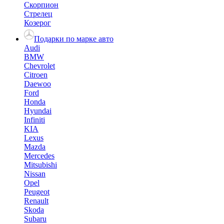
Скорпион
Стрелец
Козерог
Подарки по марке авто
Audi
BMW
Chevrolet
Citroen
Daewoo
Ford
Honda
Hyundai
Infiniti
KIA
Lexus
Mazda
Mercedes
Mitsubishi
Nissan
Opel
Peugeot
Renault
Skoda
Subaru