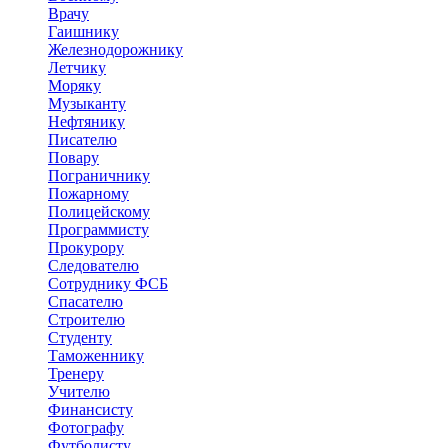
Врачу
Гаишнику
Железнодорожнику
Летчику
Моряку
Музыканту
Нефтянику
Писателю
Повару
Пограничнику
Пожарному
Полицейскому
Программисту
Прокурору
Следователю
Сотруднику ФСБ
Спасателю
Строителю
Студенту
Таможеннику
Тренеру
Учителю
Финансисту
Фотографу
Футболисту