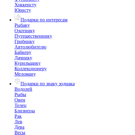
Хоккеисту
Юристу
Подарки по интересам
Рыбаку
Охотнику
Путешественнику
Грибнику
Автолюбителю
Байкеру
Дачнику
Курильщику
Коллекционеру
Меломану
Подарки по знаку зодиака
Водолей
Рыбы
Овен
Телец
Близнецы
Рак
Лев
Дева
Весы