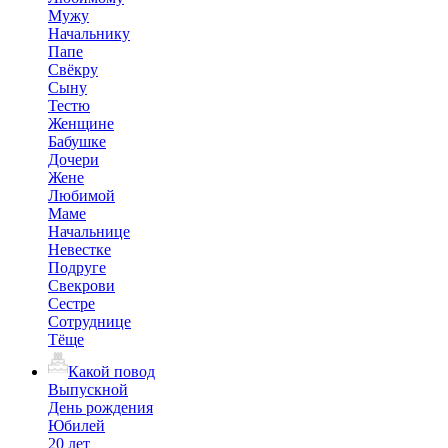
Мужу
Начальнику
Папе
Свёкру
Сыну
Тестю
Женщине
Бабушке
Дочери
Жене
Любимой
Маме
Начальнице
Невестке
Подруге
Свекрови
Сестре
Сотруднице
Тёще
Какой повод
Выпускной
День рождения
Юбилей
20 лет