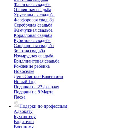
Фаянсовая свадьба
Оловянная свадьба
Хрустальная свадьба
Фарфоровая свадьба
Серебряная свадьба
Жемчужная свадьба
Коралловая свадьба
Рубиновая свадьба
Сапфировая свадьба
Золотая свадьба
Изумрудная свадьба
Бриллиантовая свадьба
Рождение ребенка
Новоселье
День Святого Валентина
Новый Год
Подарки на 23 февраля
Подарки на 8 Марта
Пасха
Подарки по профессиям
Адвокату
Бухгалтеру
Водителю
Военному